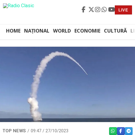
LIVE
HOME
NAȚIONAL
WORLD
ECONOMIE
CULTURĂ
L
TOP NEWS
09:47 / 27/10/2023
WHATSAPP
FACEBO
TEL