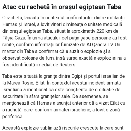
Atac cu rachetă în orașul egiptean Taba
O rachetă, lansată în contextul confruntărilor dintre militanții
Hamas și Israel, a lovit vineri dimineața o unitate medicală
din orașul egiptean Taba, situat la aproximativ 220 km de
Fâșia Gaza. În urma atacului, cel puțin șase persoane au fost
rănite, conform informațiilor furnizate de Al Qahera TV. Un
martor din Taba a confirmat că a auzit o explozie și a
observat coloane de fum, însă sursa exactă a exploziei nu a
fost identificată imediat de Reuters.
Taba este situată la granița dintre Egipt și portul israelian de
la Marea Roșie, Eilat. În contextul acestui incident, armata
israeliană a menționat că este conștientă de o situație de
securitate în afara granițelor sale. De asemenea, se
menționează că Hamas a anunțat anterior că a vizat Eilat cu
o rachetă, care, conform armatei israeliene, a lovit o zonă
periferică.
Această explozie subliniază riscurile crescute la care sunt