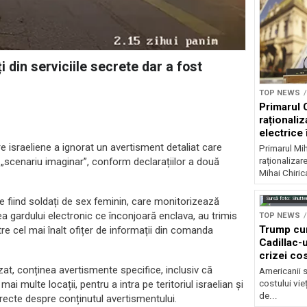
 din serviciile secrete dar a fost
TOP NEWS
Primarul 
raționaliz
electrice 
noapte
are israeliene a ignorat un avertisment detaliat care
Primarul Mih
raționalizare
„scenariu imaginar”, conform declarațiilor a două
Mihai Chirica
Sursă foto: Shutte
ele fiind soldați de sex feminin, care monitorizează
ea gardului electronic ce înconjoară enclava, au trimis
TOP NEWS
Trump cu
re cel mai înalt ofițer de informații din comanda
Cadillac-u
crizei cos
at, conținea avertismente specifice, inclusiv că
Americanii s
costului vie
 multe locații, pentru a intra pe teritoriul israelian și
de...
recte despre conținutul avertismentului.