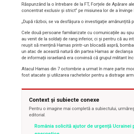
Răspunzând la o întrebare de la FT, Forțele de Apărare ale 
concentrat exclusiv și strict” pe misiunea lor de a înving
„După război, se va desfășura o investigație amănunțită pent
Cele două persoane familiarizate cu comunicațiile au spu
au venit de la soldați de rang inferior, ci și pentru că au in
reușit să mențină Hamas printr-un blocadă aspră, bombard
un atac de această natură din partea Hamas ar declanșa i
de informații israeliană era convinsă că grupul militant înce
Atacul Hamas din 7 octombrie a urmat în mare parte model
fost atacate și utilizarea rachetelor pentru a distrage arm
Context și subiecte conexe
Pentru o imagine mai completă a subiectului, urmărește
editorial.
România solicită ajutor de urgență Ucrainei p
energetice