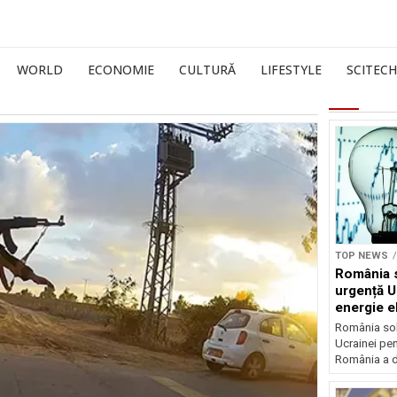
WORLD
ECONOMIE
CULTURĂ
LIFESTYLE
SCITECH
TOP NEWS
România s
urgență U
energie el
crizei en
România soli
Ucrainei pen
România a de