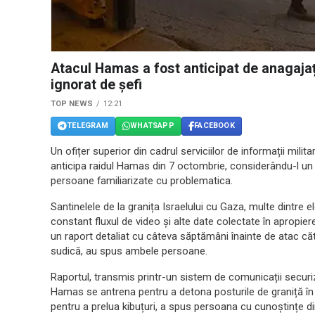
Atacul Hamas a fost anticipat de anagajați
ignorat de șefi
TOP NEWS
12:21
TELEGRAM
WHATSAPP
FACEBOOK
Un ofițer superior din cadrul serviciilor de informații milit
anticipa raidul Hamas din 7 octombrie, considerându-l un 
persoane familiarizate cu problematica.
Santinelele de la granița Israelului cu Gaza, multe dintre 
constant fluxul de video și alte date colectate în apropier
un raport detaliat cu câteva săptămâni înainte de atac căt
sudică, au spus ambele persoane.
Raportul, transmis printr-un sistem de comunicații securiz
Hamas se antrena pentru a detona posturile de graniță în mai
pentru a prelua kibuțuri, a spus persoana cu cunoștințe di