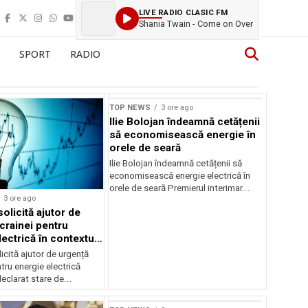
LIVE RADIO CLASIC FM
Shania Twain - Come on Over
SPORT
RADIO
TOP NEWS
3 ore ago
Ilie Bolojan îndeamnă cetățenii
să economisească energie în
orele de seară
Ilie Bolojan îndeamnă cetățenii să
economisească energie electrică în
orele de seară Premierul interimar...
3 ore ago
olicită ajutor de
crainei pentru
ectrică în contextul
ergetice
cită ajutor de urgență
tru energie electrică
clarat stare de...