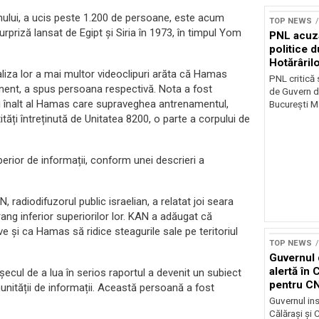
rnului, a ucis peste 1.200 de persoane, este acum
TOP NEWS
rpriză lansat de Egipt și Siria în 1973, în timpul Yom
PNL acuz
politice 
Hotărâril
aliza lor a mai multor videoclipuri arăta că Hamas
PNL critică
inent, a spus persoana respectivă. Nota a fost
de Guvern d
 înalt al Hamas care supraveghea antrenamentul,
București Ma
ități întreținută de Unitatea 8200, o parte a corpului de
erior de informații, conform unei descrieri a
radiodifuzorul public israelian, a relatat joi seara
rang inferior superiorilor lor. KAN a adăugat că
e și ca Hamas să ridice steagurile sale pe teritoriul
TOP NEWS
Guvernul 
alertă în 
cul de a lua în serios raportul a devenit un subiect
pentru C
munității de informații. Această persoană a fost
Guvernul ins
Călărași și