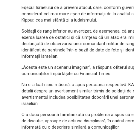
Eșecul Israelului de a preveni atacul, care, conform guve
considerat cel mai mare eșec de informații de la asaltul su
Kippur, cea mai sfântă zi a iudaismului.
Soldații de rang inferior au avertizat, de asemenea, că an
exersa luarea de ostatici și că simțeau că un atac era im
declanșată de observarea unui comandant militar de rang
identificat de sentinele într-o bază de date de fețe și ident
informații israelian.
„Acesta este un scenariu imaginar”, a răspuns ofițerul sup
comunicațiilor împărtășite cu Financial Times.
Nu s-a luat nicio măsură, a spus persoana respectivă. KAN, 
detalii despre un avertisment similar trimis de soldații de 
avertismentul includea posibilitatea doborârii unei aeronav
israelian.
O a doua persoană familiarizată cu problema a spus că eșe
de discuție, aproape de acțiune disciplinară, în cadrul co
informată cu o descriere similară a comunicațiilor.