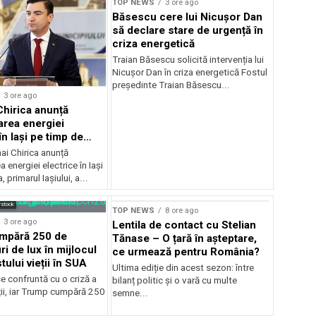
TOP NEWS
3 ore ago
Băsescu cere lui Nicușor Dan
să declare stare de urgență în
criza energetică
Traian Băsescu solicită intervenția lui
Nicușor Dan în criza energetică Fostul
președinte Traian Băsescu...
3 ore ago
Chirica anunță
area energiei
în Iași pe timp de
ai Chirica anunță
a energiei electrice în Iași
, primarul Iașiului, a...
rstock
TOP NEWS
8 ore ago
3 ore ago
Lentila de contact cu Stelian
mpără 250 de
Tănase – O țară în așteptare,
ri de lux în mijlocul
ce urmează pentru România?
tului vieții în SUA
Ultima ediție din acest sezon: între
e confruntă cu o criză a
bilanț politic și o vară cu multe
ții, iar Trump cumpără 250
semne...