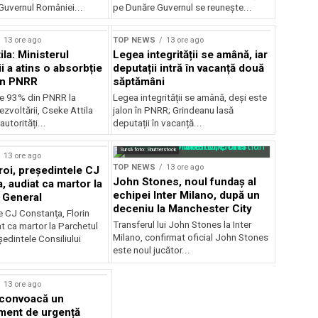
uvernul României...
pe Dunăre Guvernul se reunește...
13 ore ago
TOP NEWS
13 ore ago
la: Ministerul
Legea integrității se amână, iar
i a atins o absorbție
deputații intră în vacanță două
in PNRR
săptămâni
e 93% din PNRR la
Legea integrității se amână, deși este
ezvoltării, Cseke Attila
jalon în PNRR; Grindeanu lasă
autorități...
deputații în vacanță...
Sursă foto: Shutterstock
13 ore ago
TOP NEWS
13 ore ago
roi, preşedintele CJ
John Stones, noul fundaș al
, audiat ca martor la
echipei Inter Milano, după un
 General
deceniu la Manchester City
e CJ Constanţa, Florin
Transferul lui John Stones la Inter
at ca martor la Parchetul
Milano, confirmat oficial John Stones
edintele Consiliului
este noul jucător...
13 ore ago
 convoacă un
ent de urgență