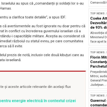
Cernavodă G
Israelului au spus că „comandanții și soldații lor s-au
e Hamas.
TOP NEWS
ru a clarifica toate detaliile”, a spus IDF.
Cseke Atti
Dezvoltări
s că avertismentele au fost ignorate nu doar pentru că
de 93% d
trat în conflict cu încrederea guvernului israelian că a
Absorbție d
ându-i capacitățile militare. Aceștia au considerat că
Ministerul D
mediat războiul cu statul evreu, pe care comunitatea
face apel la 
rca să îl evite.
TOP NEWS
ul prezis de notă, inclusiv cele două kibuțuri care au
Florin Mit
ata israeliană.
Constanţa
Parchetul
Preşedintel
Mitroi, audi
General Preş
Judeţean...
 și aceste articole relevante din același flux
TOP NEWS
entru energie electrică în contextul crizei
Guvernul
comandam