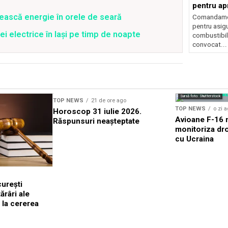
pentru ap
combustib
ească energie în orele de seară
Comandamen
pentru asigu
ei electrice în Iași pe timp de noapte
combustibil
convocat...
Sursă foto: Shutterstock
TOP NEWS
21 de ore ago
TOP NEWS
o zi 
Horoscop 31 iulie 2026.
Avioane F-16 m
Răspunsuri neașteptate
monitoriza dro
cu Ucraina
urești
râri ale
 la cererea