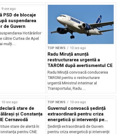
9 ore ago
ă PSD de blocaje
după suspendarea
or de Guvern
 suspendarea Hotărârilor
e către Curtea de Apel
i mulți...
TOP NEWS
10 ore ago
Radu Miruță anunță
restructurarea urgentă a
TAROM după avertismentul CE
Radu Miruță convoacă conducerea
TAROM pentru o restructurare
urgentă Ministrul interimar al
Transportului, Radu...
10 ore ago
TOP NEWS
10 ore ago
declară stare de
Guvernul convoacă ședință
Călărași și Constanța
extraordinară pentru criza
NE Cernavodă
energetică și intervenții pe
Dunăre
tituie stare de alertă în
Ședință extraordinară de Guvern
 Constanța pentru CNE
pentru criza energetică și intervenții