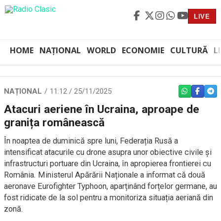
LIVE
HOME
NAȚIONAL
WORLD
ECONOMIE
CULTURĂ
L
NAȚIONAL
11:12 / 25/11/2025
WHATSAPP
FACEBO
TEL
Atacuri aeriene în Ucraina, aproape de
granița românească
În noaptea de duminică spre luni, Federația Rusă a
intensificat atacurile cu drone asupra unor obiective civile și
infrastructuri portuare din Ucraina, în apropierea frontierei cu
România. Ministerul Apărării Naționale a informat că două
aeronave Eurofighter Typhoon, aparținând forțelor germane, au
fost ridicate de la sol pentru a monitoriza situația aeriană din
zonă.