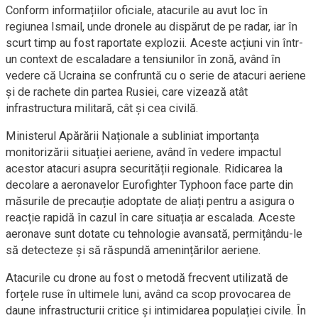
Conform informațiilor oficiale, atacurile au avut loc în
regiunea Ismail, unde dronele au dispărut de pe radar, iar în
scurt timp au fost raportate explozii. Aceste acțiuni vin într-
un context de escaladare a tensiunilor în zonă, având în
vedere că Ucraina se confruntă cu o serie de atacuri aeriene
și de rachete din partea Rusiei, care vizează atât
infrastructura militară, cât și cea civilă.
Ministerul Apărării Naționale a subliniat importanța
monitorizării situației aeriene, având în vedere impactul
acestor atacuri asupra securității regionale. Ridicarea la
decolare a aeronavelor Eurofighter Typhoon face parte din
măsurile de precauție adoptate de aliați pentru a asigura o
reacție rapidă în cazul în care situația ar escalada. Aceste
aeronave sunt dotate cu tehnologie avansată, permițându-le
să detecteze și să răspundă amenințărilor aeriene.
Atacurile cu drone au fost o metodă frecvent utilizată de
forțele ruse în ultimele luni, având ca scop provocarea de
daune infrastructurii critice și intimidarea populației civile. În