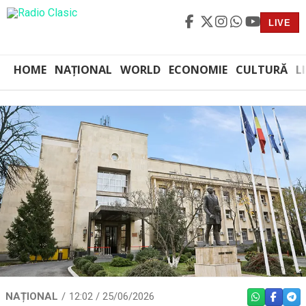
LIVE
HOME
NAȚIONAL
WORLD
ECONOMIE
CULTURĂ
L
NAȚIONAL
12:02 / 25/06/2026
WHATSAPP
FACEBO
TEL