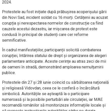
2024.
Protestele au fost inițiate după prăbușirea acoperișului gării
din Novi Sad, incident soldat cu 16 morți. Cetățenii au acuzat
corupția și nerespectarea normelor de construcție ca fiind
cauzele acestui dezastru, iar mișcarea de protest este
condusă în principal de studenți care cer reforme
semnificative.
În cadrul manifestațiilor, participanții solicită combaterea
corupției, întărirea statului de drept și organizarea de alegeri
parlamentare anticipate. Aceste cerințe au atras zeci de mii
de oameni în stradă, demonstrând amploarea nemulțumirii
publice.
Protestele din 27 și 28 iunie coincid cu sărbătoarea națională
și religioasă Vidovdan, ceea ce le conferă o încărcătură
simbolică. Autoritățile se așteaptă la o participare
numeroasă și la posibile perturbări ale circulației, iar MAE
recomandă românilor să monitorizeze informațiile locale și
să respecte instrucțiunile autorităților sârbe pe durata