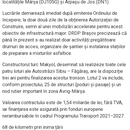
localitățile Mârşa (DJ105G) și Arpaşu de Jos (DN1).
Lucrările demarează imediat după emiterea Ordinului de
începere, la doar două zile de la obținerea Autorizației de
Construire, semn al unei mobilizări accelerate pentru acest
obiectiv de infrastructură major. DRDP Brașov precizează că
până în prezent s-au realizat doar activități pregătitoare:
drumuri de acces, organizare de șantier și instalarea stațiilor
de preparare a mixturilor asfaltice.
Constructorul turc Makyol, desemnat să realizeze toate cele
patru loturi ale Autostrăzii Sibiu – Făgăraş, are la dispoziție
trei ani pentru finalizarea acestui tronson. Lotul 2 va include,
conform proiectului, 25 de structuri (poduri și pasaje) și un
nod rutier important în zona Avrig-Mârșa.
Valoarea contractului este de 1,54 miliarde de lei, fără TVA,
iar finanțarea este asigurată prin fonduri europene
nerambursabile în cadrul Programului Transport 2021–2027.
68 de kilometri prin inima țării