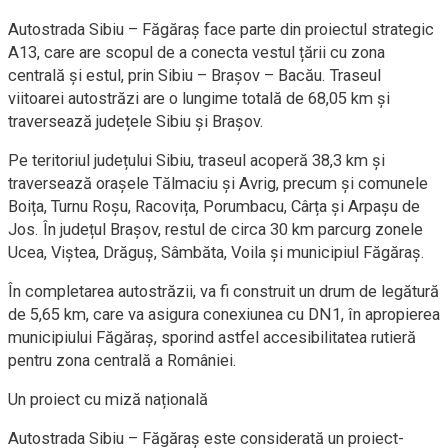
Autostrada Sibiu – Făgăraş face parte din proiectul strategic
A13, care are scopul de a conecta vestul țării cu zona
centrală și estul, prin Sibiu – Braşov – Bacău. Traseul
viitoarei autostrăzi are o lungime totală de 68,05 km și
traversează județele Sibiu și Brașov.
Pe teritoriul județului Sibiu, traseul acoperă 38,3 km și
traversează orașele Tălmaciu și Avrig, precum și comunele
Boița, Turnu Roșu, Racovița, Porumbacu, Cârța și Arpașu de
Jos. În județul Brașov, restul de circa 30 km parcurg zonele
Ucea, Viștea, Drăguș, Sâmbăta, Voila și municipiul Făgăraș.
În completarea autostrăzii, va fi construit un drum de legătură
de 5,65 km, care va asigura conexiunea cu DN1, în apropierea
municipiului Făgăraș, sporind astfel accesibilitatea rutieră
pentru zona centrală a României.
Un proiect cu miză națională
Autostrada Sibiu – Făgăraș este considerată un proiect-