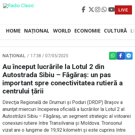
LIVE
HOME
NAȚIONAL
WORLD
ECONOMIE
CULTURĂ
L
NAȚIONAL
17:38 / 07/05/2025
WHATSAPP
FACEBO
TEL
Au început lucrările la Lotul 2 din
Autostrada Sibiu – Făgăraş: un pas
important spre conectivitatea rutieră a
centrului țării
Direcţia Regională de Drumuri şi Poduri (DRDP) Braşov a
anunţat miercuri începerea oficială a lucrărilor la Lotul 2 al
Autostrăzii Sibiu – Făgăraş, un segment strategic al viitoarei
conexiuni rutiere între Transilvania şi Moldova. Tronsonul
vizat are o lungime de 19,92 kilometri și este cuprins între