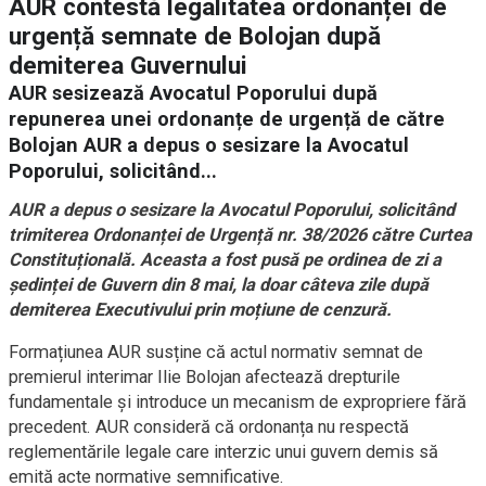
AUR contestă legalitatea ordonanței de
urgență semnate de Bolojan după
demiterea Guvernului
AUR sesizează Avocatul Poporului după
repunerea unei ordonanțe de urgență de către
Bolojan AUR a depus o sesizare la Avocatul
Poporului, solicitând...
AUR a depus o sesizare la Avocatul Poporului, solicitând
trimiterea Ordonanței de Urgență nr. 38/2026 către Curtea
Constituțională. Aceasta a fost pusă pe ordinea de zi a
ședinței de Guvern din 8 mai, la doar câteva zile după
demiterea Executivului prin moțiune de cenzură.
Formațiunea AUR susține că actul normativ semnat de
premierul interimar Ilie Bolojan afectează drepturile
fundamentale și introduce un mecanism de expropriere fără
precedent. AUR consideră că ordonanța nu respectă
reglementările legale care interzic unui guvern demis să
emită acte normative semnificative.