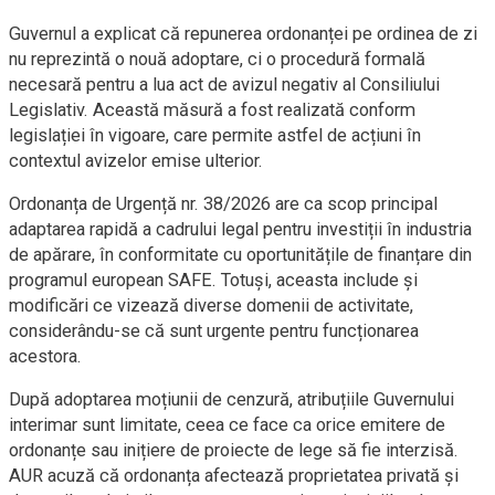
Guvernul a explicat că repunerea ordonanței pe ordinea de zi
nu reprezintă o nouă adoptare, ci o procedură formală
necesară pentru a lua act de avizul negativ al Consiliului
Legislativ. Această măsură a fost realizată conform
legislației în vigoare, care permite astfel de acțiuni în
contextul avizelor emise ulterior.
Ordonanța de Urgență nr. 38/2026 are ca scop principal
adaptarea rapidă a cadrului legal pentru investiții în industria
de apărare, în conformitate cu oportunitățile de finanțare din
programul european SAFE. Totuși, aceasta include și
modificări ce vizează diverse domenii de activitate,
considerându-se că sunt urgente pentru funcționarea
acestora.
După adoptarea moțiunii de cenzură, atribuțiile Guvernului
interimar sunt limitate, ceea ce face ca orice emitere de
ordonanțe sau inițiere de proiecte de lege să fie interzisă.
AUR acuză că ordonanța afectează proprietatea privată și