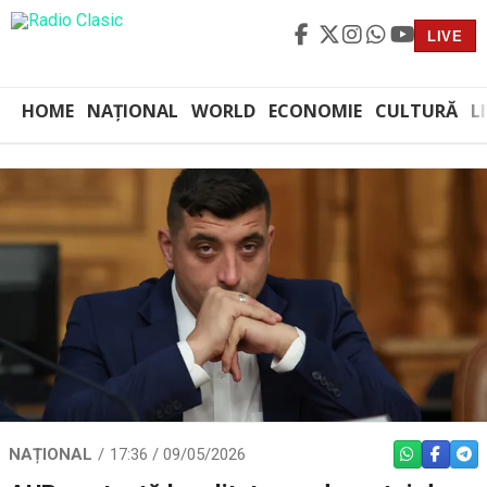
LIVE
HOME
NAȚIONAL
WORLD
ECONOMIE
CULTURĂ
L
NAȚIONAL
17:36 / 09/05/2026
WHATSAPP
FACEBO
TEL