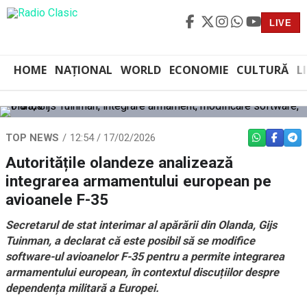
LIVE
HOME
NAȚIONAL
WORLD
ECONOMIE
CULTURĂ
L
TOP NEWS
12:54 / 17/02/2026
WHATSAPP
FACEBO
TEL
Autoritățile olandeze analizează
integrarea armamentului european pe
avioanele F-35
Secretarul de stat interimar al apărării din Olanda, Gijs
Tuinman, a declarat că este posibil să se modifice
software-ul avioanelor F-35 pentru a permite integrarea
armamentului european, în contextul discuțiilor despre
dependența militară a Europei.