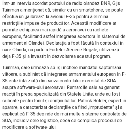
Într-un interviu acordat postului de radio olandez BNR, Gijs
Tuinman a menționat că, similar cu un smartphone, se poate
efectua un „jailbreak” la avionul F-35 pentru a elimina
restricțiile impuse de producător. Această modificare ar
permite echiparea mai rapidă a aeronavei cu rachete
europene, facilitând astfel integrarea acestora în sistemul de
armament al Olandei. Declarația a fost făcută în contextul în
care Olanda, ca parte a Forțelor Aeriene Regale, utilizează
deja F-35 și a investit în dezvoltarea acestui program.
Tuinman, care urmează să își încheie mandatul săptămâna
viitoare, a subliniat că integrarea armamentului european în F-
35 este întârziată din cauza controlului exercitat de SUA
asupra software-ului aeronavei. Remarcile sale au generat
reacții în presa specializată din Statele Unite, unde au fost
criticate pentru tonul și conținutul lor. Patrick Bolder, expert în
apărare, a caracterizat declarațiile ca fiind „imprudente” și a
explicat că F-35 depinde de mai multe sisteme controlate de
SUA, inclusiv cele logistice, ceea ce complică procesul de
modificare a software-ului.