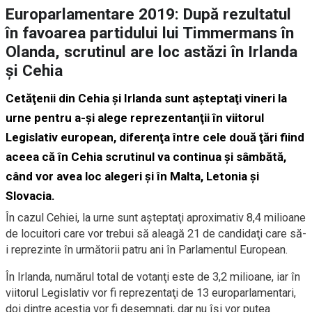
Europarlamentare 2019: După rezultatul
în favoarea partidului lui Timmermans în
Olanda, scrutinul are loc astăzi în Irlanda
şi Cehia
Cetăţenii din Cehia şi Irlanda sunt aşteptaţi vineri la
urne pentru a-şi alege reprezentanţii în viitorul
Legislativ european, diferenţa între cele două ţări fiind
aceea că în Cehia scrutinul va continua şi sâmbătă,
când vor avea loc alegeri şi în Malta, Letonia şi
Slovacia.
În cazul Cehiei, la urne sunt aşteptaţi aproximativ 8,4 milioane
de locuitori care vor trebui să aleagă 21 de candidaţi care să-
i reprezinte în următorii patru ani în Parlamentul European.
În Irlanda, numărul total de votanţi este de 3,2 milioane, iar în
viitorul Legislativ vor fi reprezentaţi de 13 europarlamentari,
doi dintre aceştia vor fi desemnaţi, dar nu îşi vor putea