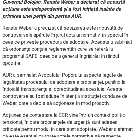
Guvernul Bolojan. Renate Weber a declarat că această
acțiune este independentă și a fost inițiată înainte de
primirea unei petiții din partea AUR.
Renate Weber a precizat că sesizarea este motivată de
controversele apărute în jurul actului normativ, în special în
ceea ce privește procedura de adoptare. Aceasta a subliniat
că ordonanța conține reglementări care se referă la
programul SAFE, ceea ce a generat îngrijorări în rândul
opoziției.
AUR a semnalat Avocatului Poporului aspecte legate de
legalitatea procesului de adoptare a ordonanței, punând la
îndoială transparența și corectitudinea acestuia. Aceste
controverse au fost aduse în atenția instituției conduse de
Weber, care a decis să acționeze în mod proactiv.
Acțiunea de contestare la CCR vine într-un context politic
tensionat, în care ordonanțele de urgență sunt adesea
criticate pentru modul în care sunt adoptate. Weber a afirmat
că este esențial ca toate actele normative să respecte