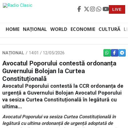
LIVE
HOME
NAȚIONAL
WORLD
ECONOMIE
CULTURĂ
L
NAȚIONAL
14:01 / 12/05/2026
WHATSAPP
FACEBO
TEL
Avocatul Poporului contestă ordonanța
Guvernului Bolojan la Curtea
Constituțională
Avocatul Poporului contestă la CCR ordonanța de
urgență a Guvernului Bolojan Avocatul Poporului
va sesiza Curtea Constituțională în legătură cu
ultima...
Avocatul Poporului va sesiza Curtea Constituțională în
legătură cu ultima ordonanță de urgență adoptată de