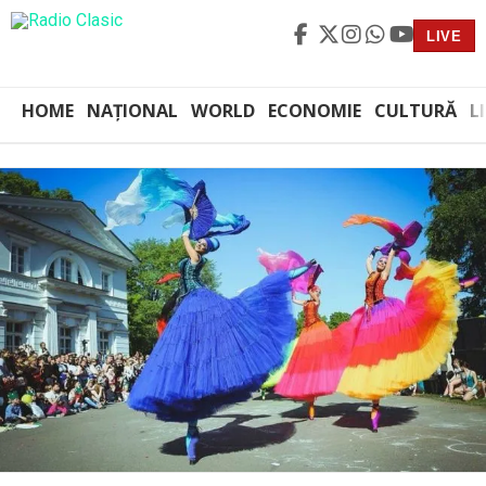
LIVE
HOME
NAȚIONAL
WORLD
ECONOMIE
CULTURĂ
L