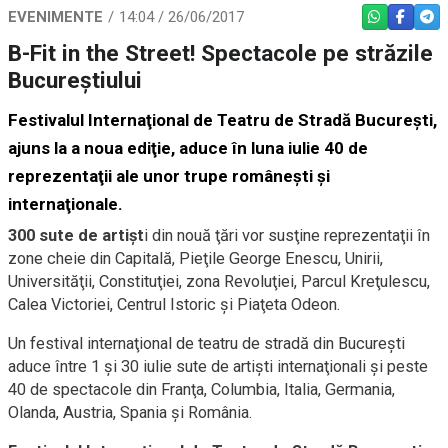
EVENIMENTE
14:04 / 26/06/2017
WHATSAPP
FACEBO
TEL
B-Fit in the Street! Spectacole pe străzile
Bucureştiului
Festivalul Internaţional de Teatru de Stradă Bucureşti,
ajuns la a noua ediţie, aduce în luna iulie 40 de
reprezentaţii ale unor trupe româneşti şi
internaţionale.
300 sute de artişt
i din nouă ţări vor susţine reprezentaţii în
zone cheie din Capitală, Pieţile George Enescu, Unirii,
Universităţii, Constituţiei, zona Revoluţiei, Parcul Kreţulescu,
Calea Victoriei, Centrul Istoric şi Piaţeta Odeon.
Un festival internaţional de teatru de stradă din Bucureşti
aduce între 1 şi 30 iulie sute de artişti internaţionali şi peste
40 de spectacole din Franţa, Columbia, Italia, Germania,
Olanda, Austria, Spania şi România.