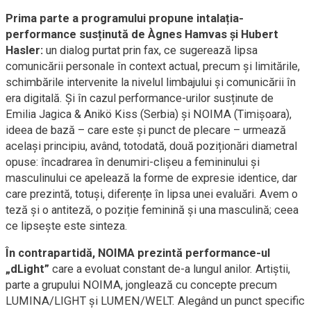
Prima parte a programului propune intalația-
performance susținută de Àgnes Hamvas și Hubert
Hasler:
un dialog purtat prin fax, ce sugerează lipsa
comunicării personale în context actual, precum și limitările,
schimbările intervenite la nivelul limbajului şi comunicării în
era digitală. Și în cazul performance-urilor susținute de
Emilia Jagica & Anikö Kiss (Serbia) și NOIMA (Timișoara),
ideea de bază – care este și punct de plecare – urmează
același principiu, având, totodată, două poziționări diametral
opuse: încadrarea în denumiri-clișeu a femininului și
masculinului ce apelează la forme de expresie identice, dar
care prezintă, totuși, diferențe în lipsa unei evaluări. Avem o
teză și o antiteză, o poziție feminină și una masculină; ceea
ce lipsește este sinteza.
În contrapartidă, NOIMA prezintă performance-ul
„dLight”
care a evoluat constant de-a lungul anilor. Artiștii,
parte a grupului NOIMA, jonglează cu concepte precum
LUMINA/LIGHT și LUMEN/WELT. Alegând un punct specific