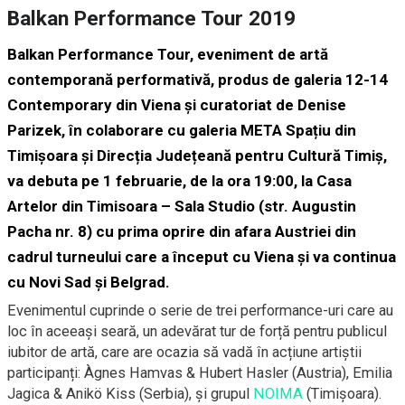
Balkan Performance Tour 2019
Balkan Performance Tour
, eveniment de artă
contemporană performativă, produs de galeria
12-14
Contemporary
din Viena și curatoriat de Denise
Parizek, în colaborare cu galeria META Spațiu din
Timișoara și Direcția Județeană pentru Cultură Timiș,
va debuta pe
1 februarie, de la ora 19:00, la Casa
Artelor din Timisoara – Sala Studio (str. Augustin
Pacha nr. 8)
cu prima oprire din afara Austriei din
cadrul turneului care a început cu Viena și va continua
cu Novi Sad și Belgrad.
Evenimentul cuprinde o serie de trei performance-uri care au
loc în aceeași seară, un adevărat tur de forță pentru publicul
iubitor de artă, care are ocazia să vadă în acțiune artiștii
participanți: Àgnes Hamvas & Hubert Hasler (Austria), Emilia
Jagica & Anikö Kiss (Serbia), și grupul
NOIMA
(Timișoara).