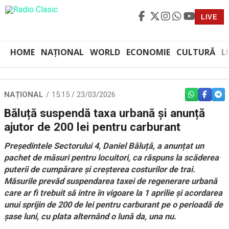
LIVE
HOME
NAȚIONAL
WORLD
ECONOMIE
CULTURĂ
L
NAȚIONAL
15:15 / 23/03/2026
WHATSAPP
FACEBO
TEL
Băluță suspendă taxa urbană și anunță
ajutor de 200 lei pentru carburant
Președintele Sectorului 4, Daniel Băluță, a anunțat un
pachet de măsuri pentru locuitori, ca răspuns la scăderea
puterii de cumpărare și creșterea costurilor de trai.
Măsurile prevăd suspendarea taxei de regenerare urbană
care ar fi trebuit să intre în vigoare la 1 aprilie și acordarea
unui sprijin de 200 de lei pentru carburant pe o perioadă de
șase luni, cu plata alternând o lună da, una nu.