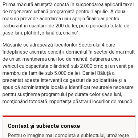
Prima măsură anunțată constă în suspendarea aplicării taxei
de regenerare urbană programată pentru 1 aprilie. A doua
măsură prevede acordarea unui sprijin financiar pentru
carburant în cuantum de 200 de lei, pe o perioadă totală de
șase luni, plătibil „o lună da, una nu”.
Măsurile se adresează locuitorilor Sectorului 4 care
îndeplinesc anumite condiții: domiciliul în sector de mai mult
de un an, menținerea unui loc de muncă, deținerea unui
vehicul cu capacitate cilindrică sub 2.000 cmc şi un venit pe
membru de familie sub 5.000 de lei. Daniel Băluță a
prezentat aceste intervenții ca gesturi de solidaritate și a
spus că administraţia locală a identificat resursele necesare
pentru susţinerea programului pe durata celor şase luni,
menţionând totodată importanţa păstrării locurilor de muncă.
Context și subiecte conexe
Pentru o imagine mai completă a subiectului, urmărește