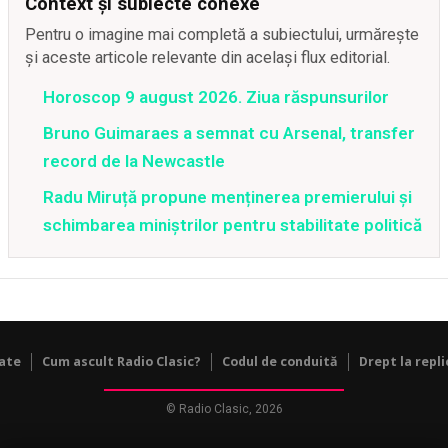
Context și subiecte conexe
Pentru o imagine mai completă a subiectului, urmărește
și aceste articole relevante din același flux editorial.
Horoscop 9 august 2026. Ziua răspunsurilor
Bruno Guimaraes a semnat cu Arsenal, transfer
record de la Newcastle
Radu Miruță propune menținerea premierului și
schimbarea miniștrilor pentru stabilitate politică
tate
Cum ascult Radio Clasic?
Codul de conduită
Drept la repli
© Radio Clasic, 2026