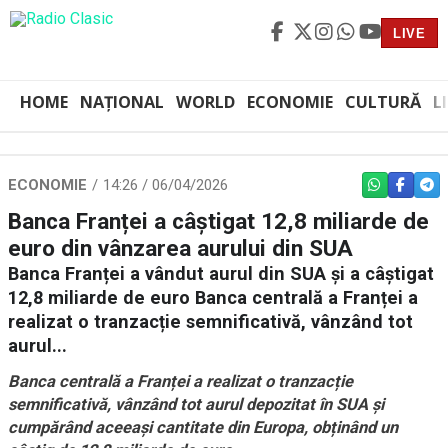
LIVE
HOME
NAȚIONAL
WORLD
ECONOMIE
CULTURĂ
L
ECONOMIE
14:26 / 06/04/2026
WHATSAPP
FACEBO
TEL
Banca Franței a câștigat 12,8 miliarde de
euro din vânzarea aurului din SUA
Banca Franței a vândut aurul din SUA și a câștigat
12,8 miliarde de euro Banca centrală a Franței a
realizat o tranzacție semnificativă, vânzând tot
aurul...
Banca centrală a Franței a realizat o tranzacție
semnificativă, vânzând tot aurul depozitat în SUA și
cumpărând aceeași cantitate din Europa, obținând un