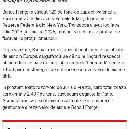
câștig de 12,8 miliarde de euro.
Banca Franței a vândut 129 de tone de aur, echivalentul a
aproximativ 5% din rezervele sale totale, depozitate la
Rezerva Federală din New York. Tranzacția a avut loc între
iulie 2025 și ianuarie 2026, timp în care banca a profitat de
fluctuațiile prețurilor aurului.
După vânzare, Banca Franței a achiziționat aceeași cantitate
de aur din Europa, asigurându-se că noile lingouri respectă
standardele actuale de pe piața europeană. Această decizie
a fost parte a strategiei de optimizare a rezervelor de aur ale
țării.
În prezent, toate rezervele de aur ale Franței, care totalizează
aproximativ 2.437 de tone, sunt acum deținute la Paris.
Această mișcare subliniază o schimbare în politica de
gestionare a rezervelor de aur ale Băncii Franței.