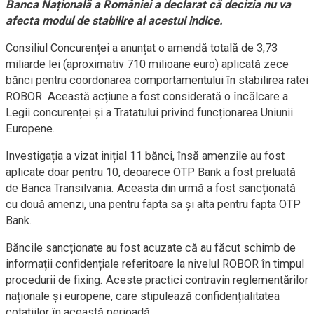
Banca Națională a României a declarat că decizia nu va
afecta modul de stabilire al acestui indice.
Consiliul Concurenței a anunțat o amendă totală de 3,73
miliarde lei (aproximativ 710 milioane euro) aplicată zece
bănci pentru coordonarea comportamentului în stabilirea ratei
ROBOR. Această acțiune a fost considerată o încălcare a
Legii concurenței și a Tratatului privind funcționarea Uniunii
Europene.
Investigația a vizat inițial 11 bănci, însă amenzile au fost
aplicate doar pentru 10, deoarece OTP Bank a fost preluată
de Banca Transilvania. Aceasta din urmă a fost sancționată
cu două amenzi, una pentru fapta sa și alta pentru fapta OTP
Bank.
Băncile sancționate au fost acuzate că au făcut schimb de
informații confidențiale referitoare la nivelul ROBOR în timpul
procedurii de fixing. Aceste practici contravin reglementărilor
naționale și europene, care stipulează confidențialitatea
cotațiilor în această perioadă.