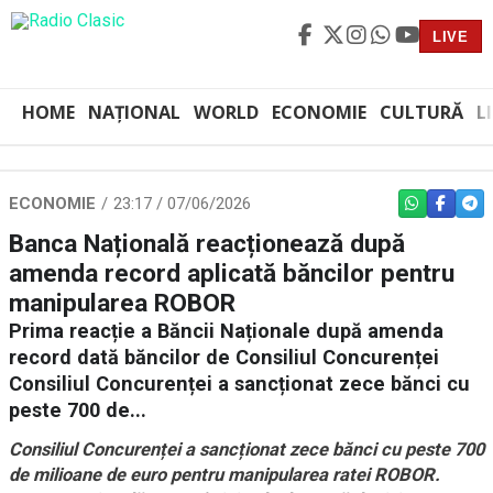
LIVE
HOME
NAȚIONAL
WORLD
ECONOMIE
CULTURĂ
L
ECONOMIE
23:17 / 07/06/2026
WHATSAPP
FACEBO
TEL
Banca Națională reacționează după
amenda record aplicată băncilor pentru
manipularea ROBOR
Prima reacție a Băncii Naționale după amenda
record dată băncilor de Consiliul Concurenței
Consiliul Concurenței a sancționat zece bănci cu
peste 700 de...
Consiliul Concurenței a sancționat zece bănci cu peste 700
de milioane de euro pentru manipularea ratei ROBOR.