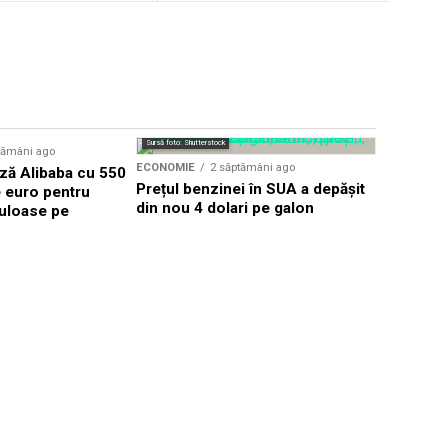
Sursă foto: Shutterstock
tămâni ago
ECONOMIE
ECONOMIE
2 săptămâni ago
ză Alibaba cu 550
Eli Lilly 
Prețul benzinei în SUA a depășit
e euro pentru
pentru 2,8
din nou 4 dolari pe galon
uloase pe
intrând pe