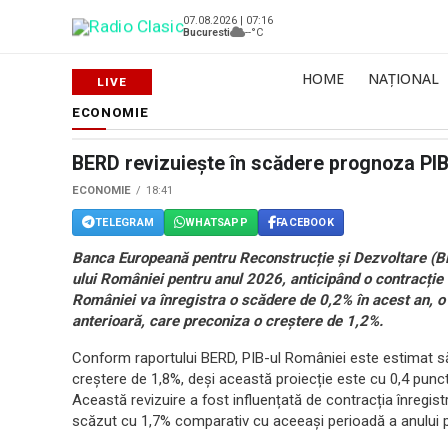
07.08.2026 | 07:16
Bucuresti
--°C
HOME
NAȚIONAL
ECONOMIE
BERD revizuiește în scădere prognoza PIB
ECONOMIE
18:41
TELEGRAM
WHATSAPP
FACEBOOK
Banca Europeană pentru Reconstrucție și Dezvoltare (BE
ului României pentru anul 2026, anticipând o contracți
României va înregistra o scădere de 0,2% în acest an, 
anterioară, care preconiza o creștere de 1,2%.
Conform raportului BERD, PIB-ul României este estimat să 
creștere de 1,8%, deși această proiecție este cu 0,4 punc
Această revizuire a fost influențată de contracția înregist
scăzut cu 1,7% comparativ cu aceeași perioadă a anului 