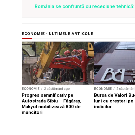
România se confruntă cu recesiune tehnică: 
ECONOMIE - ULTIMELE ARTICOLE
ECONOMIE
2 săptămâni ago
ECONOMIE
2 săptămân
Progres semnificativ pe
Bursa de Valori Bu
Autostrada Sibiu – Făgăraş,
luni cu creșteri pe
Makyol mobilizează 800 de
indicilor
muncitori