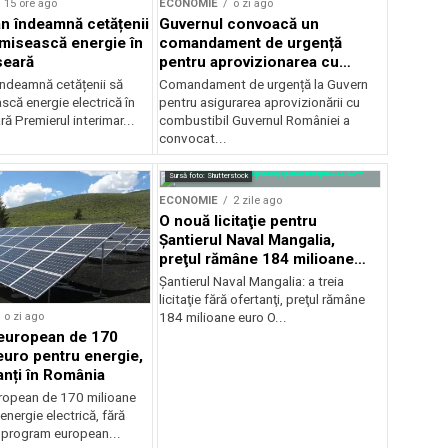
15 ore ago
ECONOMIE
o zi ago
jan îndeamnă cetățenii
Guvernul convoacă un
misească energie în
comandament de urgență
seară
pentru aprovizionarea cu
combustibil
 îndeamnă cetățenii să
Comandament de urgență la Guvern
că energie electrică în
pentru asigurarea aprovizionării cu
ră Premierul interimar...
combustibil Guvernul României a
convocat...
Sursă foto: Shutterstock
ECONOMIE
2 zile ago
O nouă licitaţie pentru
Şantierul Naval Mangalia,
preţul rămâne 184 milioane
euro
Şantierul Naval Mangalia: a treia
licitaţie fără ofertanţi, preţul rămâne
o zi ago
184 milioane euro O...
european de 170
euro pentru energie,
anți în România
ropean de 170 milioane
energie electrică, fără
n program european...