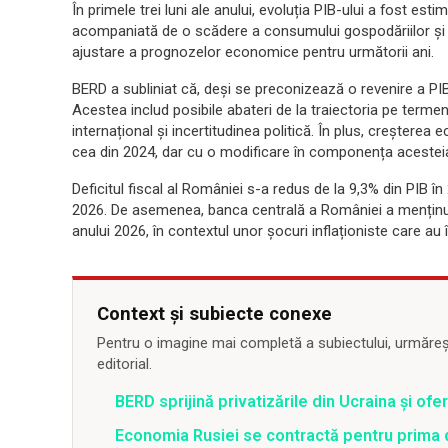
În primele trei luni ale anului, evoluția PIB-ului a fost es
acompaniată de o scădere a consumului gospodăriilor și a
ajustare a prognozelor economice pentru următorii ani.
BERD a subliniat că, deși se preconizează o revenire a PIB-
Acestea includ posibile abateri de la traiectoria pe termen
internațional și incertitudinea politică. În plus, creștere
cea din 2024, dar cu o modificare în componența acestei
Deficitul fiscal al României s-a redus de la 9,3% din PIB în
2026. De asemenea, banca centrală a României a menținut 
anului 2026, în contextul unor șocuri inflaționiste care au 
Context și subiecte conexe
Pentru o imagine mai completă a subiectului, urmărește
editorial.
BERD sprijină privatizările din Ucraina și ofe
Economia Rusiei se contractă pentru prima d