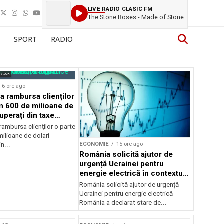
LIVE RADIO CLASIC FM
The Stone Roses - Made of Stone
SPORT
RADIO
rstock
6 ore ago
 rambursa clienților
in 600 de milioane de
uperați din taxe
ambursa clienților o parte
ilioane de dolari
ECONOMIE
15 ore ago
n...
România solicită ajutor de
urgență Ucrainei pentru
energie electrică în contextul
crizei energetice
România solicită ajutor de urgență
Ucrainei pentru energie electrică
România a declarat stare de...