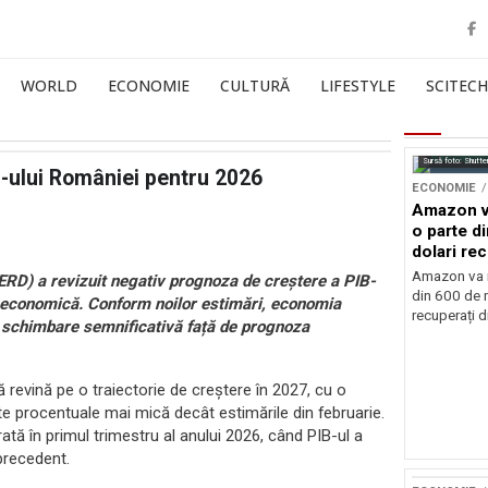
WORLD
ECONOMIE
CULTURĂ
LIFESTYLE
SCITECH
Sursă foto: Shutte
-ului României pentru 2026
ECONOMIE
Amazon va
o parte d
dolari rec
vamale
Amazon va r
RD) a revizuit negativ prognoza de creștere a PIB-
din 600 de m
e economică. Conform noilor estimări, economia
recuperați di
o schimbare semnificativă față de prognoza
revină pe o traiectorie de creștere în 2027, cu o
te procentuale mai mică decât estimările din februarie.
rată în primul trimestru al anului 2026, când PIB-ul a
precedent.