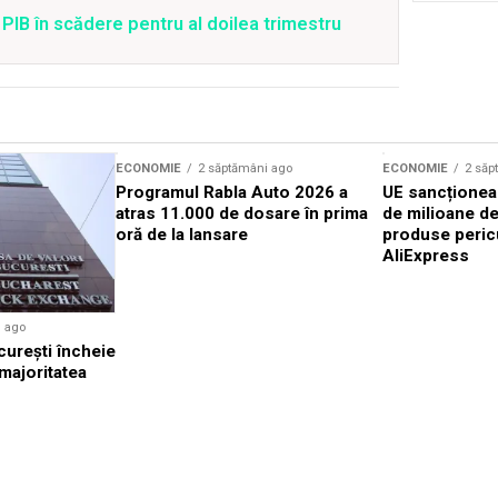
PIB în scădere pentru al doilea trimestru
ECONOMIE
2 săptămâni ago
ECONOMIE
2 săp
Programul Rabla Auto 2026 a
UE sancționea
atras 11.000 de dosare în prima
de milioane d
oră de la lansare
produse peric
AliExpress
i ago
cureşti încheie
 majoritatea