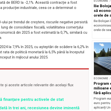
ECONOMIE
timată de BERD la -2,1%. Această contracție a fost
Ilie Bolo
 producției industriale, ceea ce a determinat o
să econo
orele de 
Ilie Bolojan
ului pe trendul de creștere, riscurile negative persistă.
economiseas
 lung de consolidare fiscală, volatilitatea comerțului
orele de sea
a economică din 2025 a fost estimată la 0,7%, similară cu
a.
 2024 la 7,9% în 2025, cu așteptări de scădere la 6,2% în
rata de politică monetară la 6,5% până la începutul
început în mijlocul anului 2025.
ECONOMIE
Program 
 și aceste articole relevante din același flux
milioane 
fără aplic
Program eu
ră finanțare pentru activele de stat
euro pentru 
aplicanți U
ată în trei ani, recesiunea devine iminentă