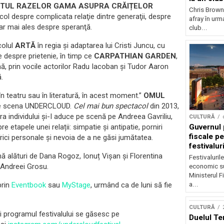
TUL RAZELOR GAMA ASUPRA CRĂIȚELOR
Chris Brown
col despre complicata relaţie dintre generaţii, despre
afray în urma
dar mai ales despre speranţă.
club...
colul
ARTĂ
în regia și adaptarea lui Cristi Juncu, cu
 despre prietenie, în timp ce
CARPATHIAN GARDEN
,
, prin vocile actorilor Radu Iacoban și Tudor Aaron
ă.
 teatru sau în literatură, în acest moment.”
OMUL
e pe scena UNDERCLOUD.
Cel mai bun spectacol
din 2013,
a individului și-I aduce pe scenă pe Andreea Gavriliu,
CULTURĂ
Guvernul 
 etapele unei relații: simpatie și antipatie, porniri
fiscale pe
 frici personale și nevoia de a ne găsi jumătatea.
festivalur
ă alături de Dana Rogoz, Ionuț Vișan și Florentina
Festivaluril
i Andreei Grosu.
economic su
Ministerul F
a...
prin
Eventbook
sau
MyStage
, urmând ca de luni să fie
CULTURĂ
programul festivalului se găsesc pe
Duelul Te