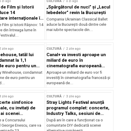
o zi ago
CULTURĂ
o zi ago
 de Film şi Istorii
„Spărgătorul de nuci” și „Lacul
duce 14
lebedelor” revin la București
re internaţionale în
Compania Ukrainian Classical Ballet
aduce la București două dintre cele
e Film şi Istorii Râşnov: 14
mai iubite spectacole din...
 din întreaga lume în
estivalul...
2 zile ago
CULTURĂ
2 zile ago
ehouse, tatăl lui
Canal+ va investi aproape un
amnat la 1,1
miliard de euro în
de euro pentru un
cinematografia europeană
rdut
până în 2032
my Winehouse, condamnat
Aproape un miliard de euro vor fi
ane de euro pentru un
investiți în cinematografia franceză și
d...
europeană de...
3 zile ago
CULTURĂ
3 zile ago
certe simfonice
Stray Lights Festival anunță
le, cu invitați de
programul complet: concerte,
 ai scenei
Industry Talks, sesiuni de
onale și ansambluri
audiție și noi opțiuni de
e a Concursului
După ani în care a funcționat ca o
le românești de
participare pentru public
l George Enescu, care va
comunitate DIY dedicată scenei
, în programul
perioada 23...
alternative românești,...