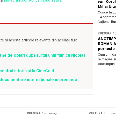
și
instagram.com/undercloudfestival
.
von Korch
Mihai Urz
stagiunea
Concertul „D
Extravaga
14 septembr
Național Buc
CULTURĂ
ANOTIMPU
 și aceste articole relevante din același flux
ROMANIA
pornește 
turneu na
Cum ar fi da
ane de dolari după furtul unui film cu Nicolas
reimagina şi
Anotimpuri 
centrul istoric și la CineGold
4 documentare internaţionale în premieră
CULTURĂ
o lună ago
CULTURĂ
o lună