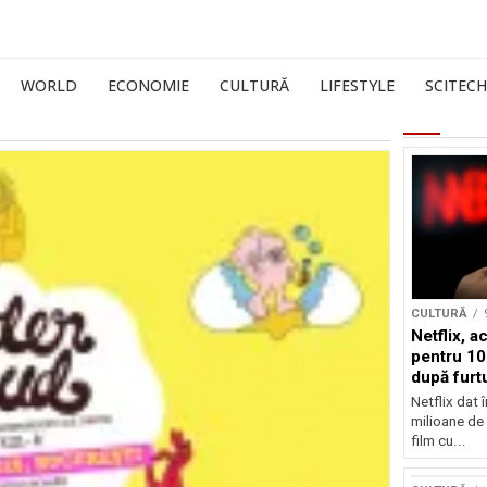
WORLD
ECONOMIE
CULTURĂ
LIFESTYLE
SCITECH
CULTURĂ
Netflix, a
pentru 10
după furtu
Nicolas 
Netflix dat 
milioane de 
film cu...