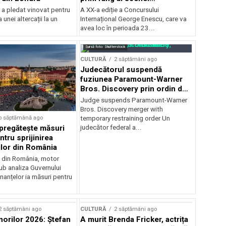
internaționale și ansambluri
 a pledat vinovat pentru
A XX-a ediție a Concursului
orchestrale românești de
 unei altercații la un
Internațional George Enescu, care va
prestigiu, în programul
avea loc în perioada 23...
Concursului Enescu 2026
Sursă foto: Shutterstock
CULTURĂ
2 săptămâni ago
Judecătorul suspendă
fuziunea Paramount-Warner
Bros. Discovery prin ordin de
restricție temporară
Judge suspends Paramount-Warner
Bros. Discovery merger with
o săptămână ago
temporary restraining order Un
pregătește măsuri
judecător federal a...
ntru sprijinirea
ilor din România
e din România, motor
b analiza Guvernului
inanțelor ia măsuri pentru
2 săptămâni ago
CULTURĂ
2 săptămâni ago
norilor 2026: Ștefan
A murit Brenda Fricker, actrița