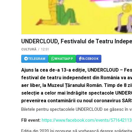
UNDERCLOUD, Festivalul de Teatru Indepe
CULTURĂ
12:51
TELEGRAM
WHATSAPP
FACEBOOK
Ajuns la cea de-a 13-a ediție, UNDERCLOUD – Fes
festival de teatru independent din România va av
aer liber, la Muzeul Țăranului Român. Timp de 8 z
selecție a celor mai îndrăgite spectacole UND
prevenirea contaminării cu noul coronavirus SA
Biletele pentru spectacolele UNDERCLOUD se găsesc în 
FB event:
https://www.facebook.com/events/57164211
Ediția din 2020 își propune să vorbească despre solidaritat