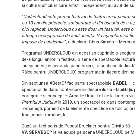
și cultural dificil, în care artiștii independenți au avut de suf
”
Undercloud este primul festival de teatru creat pentru s
cu 13 ani din prietenie, solidaritate și din bucuria de a f
nici replicat. Undercloud nu este doar un festival, este 
situația excepțională de anul acesta. Vă așteptăm să fi
impuse de pandemie.
”, a declarat Chris Simion – Mercuria
Programul UNDERCLOUD din acest an cuprinde o secțiune 
de-a lungul anilor în festival, o serie de spectacole lectur
independenți în perioada pandemiei și o secțiune dedicată 
Râlea pentru UNDERCLOUD) programate în fiecare dimineaț
Din secțiunea #BestOf fac parte spectacolele
BABEL
– c
spectacol de dans contemporan despre iluzia stabilității, 
coregrafie și concept – Arcadie Ursu. Tot de la Linotip vi
Premiului Juriului
în 2019, un spectacol de dans contempo
românești, pornind de la elemente specifice de folclor, pr
tradiționale românești.
După un text scris de Pascal Bruckner pentru Grivița 53 –
VĂ SERVESC?
le va aduce pe scena UNDERCLOUD pe Mai