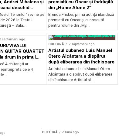
, Andrei Mihalcea și
premiată cu Oscar și îndrăgită
icana deschid
din „Home Alone 2”
 Musical
uelul Tenorilor” revine pe
Brenda Fricker, prima actriță irlandeză
nza la TNB
ie 2026 la Teatrul
premiată cu Oscar și cunoscută
urești – Sala...
pentru rolurile din „My...
2 săptămâni ago
CULTURĂ
2 săptămâni ago
RI/VIVALDI
Artistul cubanez Luis Manuel
N GUITAR QUARTET
Otero Alcántara a dispărut
la drum în primul
după eliberarea din închisoare
țional
că 4 chitarişti ar
Artistul cubanez Luis Manuel Otero
 reinterpreta cele 4
Alcántara a dispărut după eliberarea
de...
din închisoare Artistul și...
CULTURĂ
o lună ago
 ago
CULTURĂ