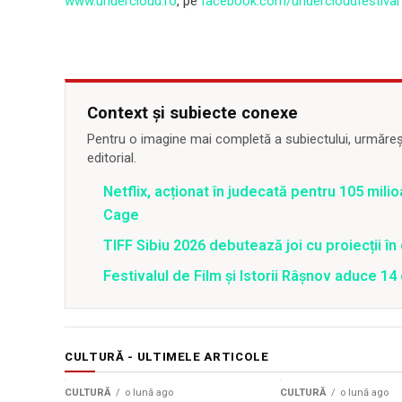
www.undercloud.ro
, pe
facebook.com/undercloudfestival
Context și subiecte conexe
Pentru o imagine mai completă a subiectului, urmărește
editorial.
Netflix, acționat în judecată pentru 105 milio
Cage
TIFF Sibiu 2026 debutează joi cu proiecții în 
Festivalul de Film şi Istorii Râşnov aduce 1
CULTURĂ - ULTIMELE ARTICOLE
CULTURĂ
o lună ago
CULTURĂ
o lună ago