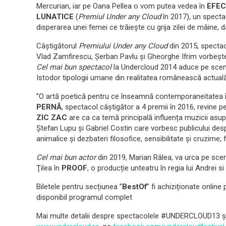
Mercurian, iar pe Oana Pellea o vom putea vedea în
EFEC
LUNATICE
(
Premiul
Under any Cloud
în 2017), un specta
disperarea unei femei ce trăieşte cu grija zilei de mâine, 
Câștigătorul
Premiului Under any Cloud
din 2015, specta
Vlad Zamfirescu, Șerban Pavlu și Gheorghe Ifrim vorbește
Cel mai bun spectacol
la Undercloud 2014 aduce pe scenă
Istodor tipologii umane din realitatea românească actual
”O artă poetică pentru ce înseamnă contemporaneitatea în
PERNĂ
, spectacol câștigător a 4 premii în 2016, revin
ZIC ZAC
are ca ca temă principală influența muzicii asupr
Ștefan Lupu și Gabriel Costin care vorbesc publicului despre
animalice și dezbateri filosofice, sensibilitate și cruzime,
Cel mai bun actor
din 2019, Marian Râlea, va urca pe scen
Ţilea în
PROOF
, o producție unteatru în regia lui Andrei s
Biletele pentru secțiunea ”
BestOf
” fi achiziționate online 
disponibil programul complet
Mai multe detalii despre spectacolele #UNDERCLOUD13 și 