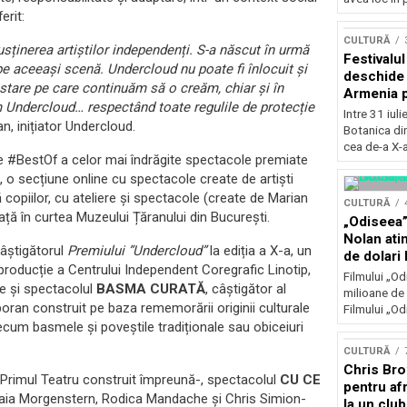
Concursu
erit:
CULTURĂ
usținerea artiștilor independenți. S-a născut în urmă
Festivalu
i pe aceeași scenă. Undercloud nu poate fi înlocuit și
deschide 
o stare pe care continuăm să o creăm, chiar și în
Armenia pr
m Undercloud… respectând toate regulile de protecție
patrimoniu
Intre 31 iul
n, inițiator Undercloud.
august, l
Botanica di
Bucuresti
cea de-a X-a
#BestOf a celor mai îndrăgite spectacole premiate
ă, o secțiune online cu spectacole create de artiști
copiilor, cu ateliere și spectacole (create de Marian
CULTURĂ
ă în curtea Muzeului Țăranului din București.
„Odiseea”
Nolan ati
âștigătorul
Premiului ”Undercloud”
la ediția a X-a, un
de dolari 
producție a Centrului Independent Coregrafic Linotip,
Filmului „Od
ne și spectacolul
BASMA CURATĂ
, câștigător al
milioane de 
ran construit pe baza rememorării originii culturale
Filmului „Od
ecum basmele și poveștile tradiționale sau obiceiuri
CULTURĂ
Chris Bro
 Primul Teatru construit împreună-, spectacolul
CU CE
pentru afr
a Morgenstern, Rodica Mandache și Chris Simion-
la un clu