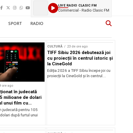
LIVE RADIO CLASIC FM
Commercial - Radio Clasic FM
SPORT
RADIO
CULTURĂ
23 de ore ago
TIFF Sibiu 2026 debutează joi
cu proiecții în centrul istoric și
la CineGold
Ediția 2026 a TIFF Sibiu începe joi cu
proiecții la CineGold și în centrul...
9 ore ago
cționat în judecată
5 milioane de dolari
l unui film cu
Cage
în judecată pentru 105
dolari după furtul unui