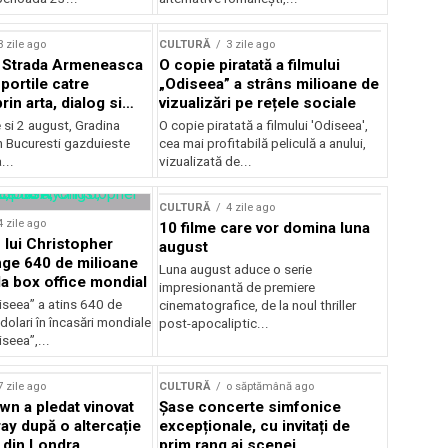
lui Enescu 2026
3 zile ago
CULTURĂ
3 zile ago
l Strada Armeneasca
O copie piratată a filmului
portile catre
„Odiseea” a strâns milioane de
in arta, dialog si
vizualizări pe rețele sociale
, intre 31 iulie si 2
ie si 2 august, Gradina
O copie piratată a filmului 'Odiseea',
a Gradina Botanica din
n Bucuresti gazduieste
cea mai profitabilă peliculă a anului,
...
vizualizată de...
CULTURĂ
4 zile ago
4 zile ago
10 filme care vor domina luna
 lui Christopher
august
nge 640 de milioane
Luna august aduce o serie
la box office mondial
impresionantă de premiere
iseea” a atins 640 de
cinematografice, de la noul thriller
dolari în încasări mondiale
post-apocaliptic...
iseea”,...
7 zile ago
CULTURĂ
o săptămână ago
wn a pledat vinovat
Șase concerte simfonice
ay după o altercație
excepționale, cu invitați de
b din Londra
prim rang ai scenei