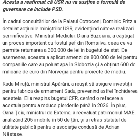
Acesta a reafirmat că USR nu va susține o formulă de
guvernare ce include PSD.
În cadrul consultărilor de la Palatul Cotroceni, Dominic Fritz a
detaliat acțiunile miniștrilor USR, evidențiind câteva realizări
semnificative. Ministrul Mediului, Diana Buzoianu, a câștigat
un proces important cu fostul șef din Romsilva, ceea ce va
permite returnarea a 300.000 de lei în bugetul de stat. De
asemenea, aceasta a aplicat amenzi de 800.000 de lei pentru
companiile care au poluat apa în Slobozia și a obținut 600 de
milioane de euro din Norvegia pentru proiecte de mediu.
Radu Miruță, ministrul Apărării, a reușit să asigure investiții
pentru fabrica de armament Sadu, prevenind astfel închiderea
acesteia. El a respins bugetul CFR, cerând o refacere a
acestuia pentru a reduce pierderile până în 2026. În plus,
Oana Ţoiu, ministrul de Externe, a reevaluat patrimoniul MAE,
analizând 205 imobile în 50 de țări, și a retras statutul de
utilitate publică pentru o asociație condusă de Adrian
Năstase.