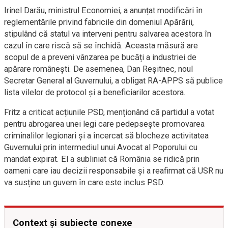
Irinel Darău, ministrul Economiei, a anunțat modificări în
reglementările privind fabricile din domeniul Apărării,
stipulând că statul va interveni pentru salvarea acestora în
cazul în care riscă să se închidă. Aceasta măsură are
scopul de a preveni vânzarea pe bucăți a industriei de
apărare românești. De asemenea, Dan Reșitnec, noul
Secretar General al Guvernului, a obligat RA-APPS să publice
lista vilelor de protocol și a beneficiarilor acestora.
Fritz a criticat acțiunile PSD, menționând că partidul a votat
pentru abrogarea unei legi care pedepsește promovarea
criminalilor legionari și a încercat să blocheze activitatea
Guvernului prin intermediul unui Avocat al Poporului cu
mandat expirat. El a subliniat că România se ridică prin
oameni care iau decizii responsabile și a reafirmat că USR nu
va susține un guvern în care este inclus PSD.
Context și subiecte conexe