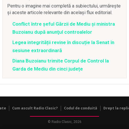
Pentru o imagine mai completă a subiectului, urmărește
și aceste articole relevante din același flux editorial.
Conflict între şeful Gărzii de Mediu şi ministra
Buzoianu după anunţul controalelor
Legea integrității revine în discuție la Senat în
sesiune extraordinară
Diana Buzoianu trimite Corpul de Control la
Garda de Mediu din cinci județe
tate
Cum ascult Radio Clasic?
Codul de conduită
Drept la repli
© Radio Clasic, 2026