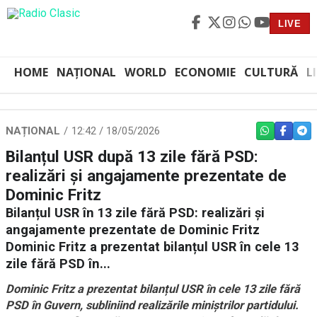
LIVE
HOME
NAȚIONAL
WORLD
ECONOMIE
CULTURĂ
L
NAȚIONAL
12:42 / 18/05/2026
WHATSAPP
FACEBO
TEL
Bilanțul USR după 13 zile fără PSD:
realizări și angajamente prezentate de
Dominic Fritz
Bilanțul USR în 13 zile fără PSD: realizări și
angajamente prezentate de Dominic Fritz
Dominic Fritz a prezentat bilanțul USR în cele 13
zile fără PSD în...
Dominic Fritz a prezentat bilanțul USR în cele 13 zile fără
PSD în Guvern, subliniind realizările miniștrilor partidului.