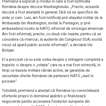
Premierul a explicat și modul în care a fost notificată
România despre decizia Washingtonului. „Practic, această
decizie a fost anunțată în general, fără să se specifice de
unde și cum. Luni, am fost notificați prin atașatul militar de la
Ambasada din Washington, invitat la Pentagon, și prin
ambasadorul nostru la NATO, informat de omologul american.
Am fost informați, practic, cu două zile înainte, pentru că se
considera că miercuri, la audierile din Congresul SUA, există
riscul să apară public aceste informații”, a declarat Ilie
Bolojan.
El a precizat că nu este vorba despre o retragere completă a
trupelor, ci despre o „rotație” care nu a mai fost reînnoită, în
timp ce bazele militare rămân active, iar garanțiile de
securitate oferite României de partenerii NATO „sunt în
picioare”.
Totodată, premierul a anunțat că România își consolidează
eforturile proprii în domeniul apărării și finalizează
negocierile pentru accesarea fondurilor europene din