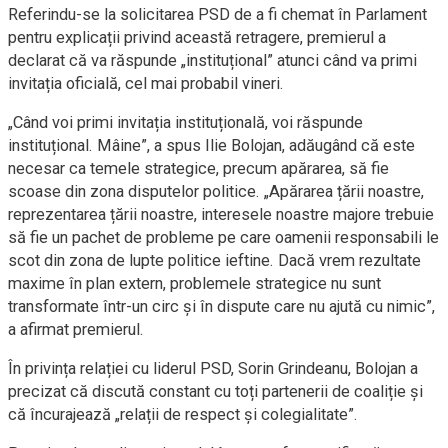
Referindu-se la solicitarea PSD de a fi chemat în Parlament
pentru explicații privind această retragere, premierul a
declarat că va răspunde „instituțional” atunci când va primi
invitația oficială, cel mai probabil vineri.
„Când voi primi invitația instituțională, voi răspunde
instituțional. Mâine”, a spus Ilie Bolojan, adăugând că este
necesar ca temele strategice, precum apărarea, să fie
scoase din zona disputelor politice. „Apărarea țării noastre,
reprezentarea țării noastre, interesele noastre majore trebuie
să fie un pachet de probleme pe care oamenii responsabili le
scot din zona de lupte politice ieftine. Dacă vrem rezultate
maxime în plan extern, problemele strategice nu sunt
transformate într-un circ și în dispute care nu ajută cu nimic”,
a afirmat premierul.
În privința relației cu liderul PSD, Sorin Grindeanu, Bolojan a
precizat că discută constant cu toți partenerii de coaliție și
că încurajează „relații de respect și colegialitate”.