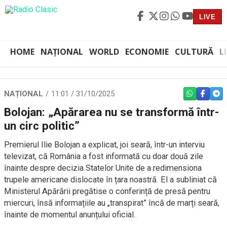
LIVE
HOME
NAȚIONAL
WORLD
ECONOMIE
CULTURĂ
L
NAȚIONAL
11:01 / 31/10/2025
WHATSAPP
FACEBO
TEL
Bolojan: „Apărarea nu se transformă într-
un circ politic”
Premierul Ilie Bolojan a explicat, joi seară, într-un interviu
televizat, că România a fost informată cu doar două zile
înainte despre decizia Statelor Unite de a redimensiona
trupele americane dislocate în țara noastră. El a subliniat că
Ministerul Apărării pregătise o conferință de presă pentru
miercuri, însă informațiile au „transpirat” încă de marți seară,
înainte de momentul anunțului oficial.