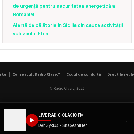
de urgență pentru securitatea energetică a
României
Alertă de călătorie în Sicilia din cauza activității
vulcanului Etna
tate
Cum ascult Radio Clasic?
Codul de conduită
Drept la repli
© Radio Clasic, 2026
LIVE RADIO CLASIC FM
↓
Der Zyklus - Shapeshifter