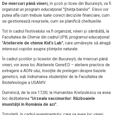
De miercuri până vineri,
în şcoli şi licee din Bucureşti, va fi
organizat un program educaţional "Ştiinţa banilor". Elevii vor
putea afla cum trebuie luate corect deciziile financiare, cum
se gestionează resursele, cum se planifică cheltuielile.
Tot în cadrul festivalului va fi organizat, vineri şi sâmbătă, la
Facultatea de Chimie din cadrul UPB, programul educaţional
"Atelierele de chimie Kid's Lab"
, care urmăreşte să atragă
interesul copiilor asupra ştiinţelor naturale.
În cadrul şcolilor şi liceelor din Bucureşti, de miercuri până
vineri, vor avea loc Atelierele GeneED – ateliere practice de
extragere a ADN-ului, însoţite de prelegeri despre bazele
geneticii, sub îndrumarea studenţilor de la Facultatea de
Biotehnologie a USAMV.
Duminică, de la ora 17,00, la Humanitas Kretzulescu va avea
loc dezbaterea
"Urzeala vaccinurilor: Războaiele
imunităţii în România de azi".
Totodată, în cadrul evenimentului, care va avea loc vineri,