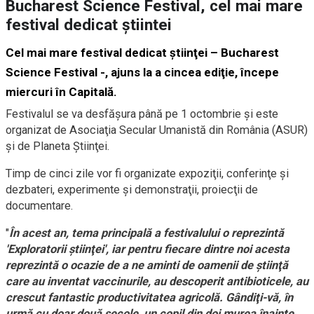
Bucharest Science Festival, cel mai mare
festival dedicat ştiintei
Cel mai mare festival dedicat ştiinţei – Bucharest
Science Festival -, ajuns la a cincea ediţie, începe
miercuri în Capitală.
Festivalul se va desfăşura până pe 1 octombrie şi este
organizat de Asociaţia Secular Umanistă din România (ASUR)
şi de Planeta Ştiinţei.
Timp de cinci zile vor fi organizate expoziţii, conferinţe şi
dezbateri, experimente şi demonstraţii, proiecţii de
documentare.
"
În acest an, tema principală a festivalului o reprezintă
'Exploratorii ştiinţei', iar pentru fiecare dintre noi acesta
reprezintă o ocazie de a ne aminti de oamenii de ştiinţă
care au inventat vaccinurile, au descoperit antibioticele, au
crescut fantastic productivitatea agricolă. Gândiţi-vă, în
urmă cu doar două secole, un copil din doi murea înainte