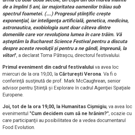
de a împlini 5 ani, iar majoritatea oamenilor trăiau sub
spectrul foametei. (….) Progresul ştiinţific creşte
exponenţial, iar inteligenţa artificială, genetica, medicina,
astronautica, exobiologia sunt doar câteva dintre
domeniile care vor revoluţiona lumea în care trăim. Vă
aşteptăm la Bucharest Science Festival pentru a discuta
despre aceste revoluţii şi pentru a ne gândi, împreună, la
viitor!
", a declarat Toma Pătraşcu, directorul festivalului.
Primul eveniment din cadrul festivalului
va avea loc
miercuri de la ora 19,00, la
Cărtureşti Verona
. Va fi o
conferinţă susţinută de prof. Mark McCaughrean, senior
advisor pentru Ştiinţă şi Explorare în cadrul Agenţiei Spaţiale
Europene.
Joi, tot de la ora 19,00, la Humanitas Cişmigiu
, va avea loc
evenimentul
"Cum decidem cum să ne hrănim?"
, ocazie cu
care participanţii au posibilitatea de a vedea documentarul
Food Evolution.