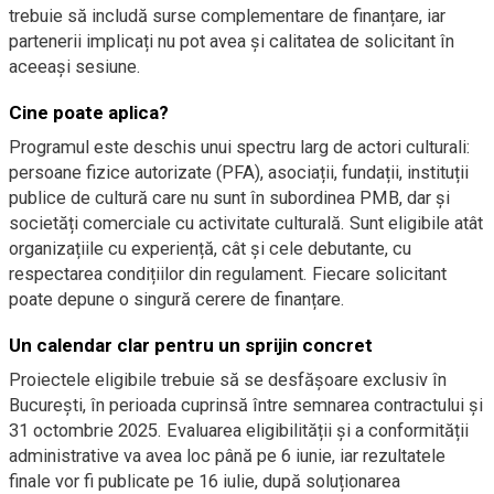
trebuie să includă surse complementare de finanțare, iar
partenerii implicați nu pot avea și calitatea de solicitant în
aceeași sesiune.
Cine poate aplica?
Programul este deschis unui spectru larg de actori culturali:
persoane fizice autorizate (PFA), asociații, fundații, instituții
publice de cultură care nu sunt în subordinea PMB, dar și
societăți comerciale cu activitate culturală. Sunt eligibile atât
organizațiile cu experiență, cât și cele debutante, cu
respectarea condițiilor din regulament. Fiecare solicitant
poate depune o singură cerere de finanțare.
Un calendar clar pentru un sprijin concret
Proiectele eligibile trebuie să se desfășoare exclusiv în
București, în perioada cuprinsă între semnarea contractului și
31 octombrie 2025. Evaluarea eligibilității și a conformității
administrative va avea loc până pe 6 iunie, iar rezultatele
finale vor fi publicate pe 16 iulie, după soluționarea