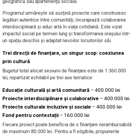
geografică sau apartenență socială.
Programul urmărește să susțină proiecte care construiesc
legături autentice între comunități, încurajează colaborarea
interdisciplinară și aduc arta în viața cotidiană. Este vizat
impactul social pe termen lung și transformarea orașului într-
un spațiu deschis și adaptat nevoilor locuitorilor săi.
Trei direcții de finanțare, un singur scop: coeziunea
prin cultură
Bugetul total alocat sesiunii de finanțare este de 1.360.000
lei, repartizat echitabil pe trei axe tematice:
Educație culturală și artă comunitară
– 400.000 lei
Proiecte interdisciplinare și colaborative
– 400.000 lei
Proiecte culturale incluzive și sociale
– 400.000 lei
Fond pentru contestații
– 160.000 lei
Fiecare proiect poate beneficia de o finanțare nerambursabilă
de maximum 80.000 lei. Pentru a fi eligibile, propunerile