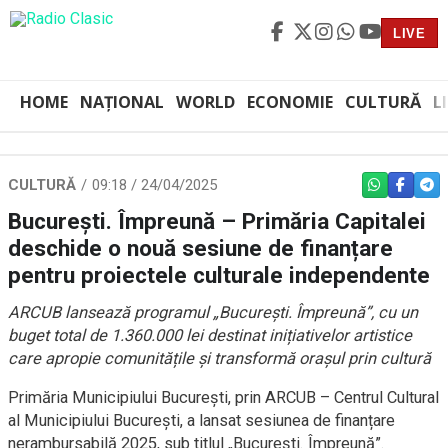
LIVE
HOME
NAȚIONAL
WORLD
ECONOMIE
CULTURĂ
L
CULTURĂ
09:18 / 24/04/2025
WHATSAPP
FACEBO
TEL
București. Împreună – Primăria Capitalei
deschide o nouă sesiune de finanțare
pentru proiectele culturale independente
ARCUB lansează programul „București. Împreună”, cu un
buget total de 1.360.000 lei destinat inițiativelor artistice
care apropie comunitățile și transformă orașul prin cultură
Primăria Municipiului București, prin ARCUB – Centrul Cultural
al Municipiului București, a lansat sesiunea de finanțare
nerambursabilă 2025, sub titlul „București. Împreună”.