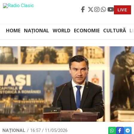
LIVE
HOME
NAȚIONAL
WORLD
ECONOMIE
CULTURĂ
L
NAȚIONAL
16:57 / 11/05/2026
WHATSAPP
FACEBO
TEL