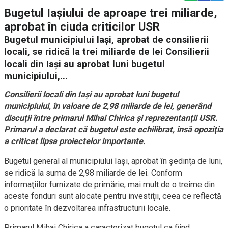
Bugetul Iaşiului de aproape trei miliarde,
aprobat în ciuda criticilor USR
Bugetul municipiului Iaşi, aprobat de consilierii
locali, se ridică la trei miliarde de lei Consilierii
locali din Iaşi au aprobat luni bugetul
municipiului,...
Consilierii locali din Iaşi au aprobat luni bugetul
municipiului, în valoare de 2,98 miliarde de lei, generând
discuţii între primarul Mihai Chirica şi reprezentanţii USR.
Primarul a declarat că bugetul este echilibrat, însă opoziţia
a criticat lipsa proiectelor importante.
Bugetul general al municipiului Iaşi, aprobat în şedinţa de luni,
se ridică la suma de 2,98 miliarde de lei. Conform
informaţiilor furnizate de primărie, mai mult de o treime din
aceste fonduri sunt alocate pentru investiţii, ceea ce reflectă
o prioritate în dezvoltarea infrastructurii locale.
Primarul Mihai Chirica a caracterizat bugetul ca fiind