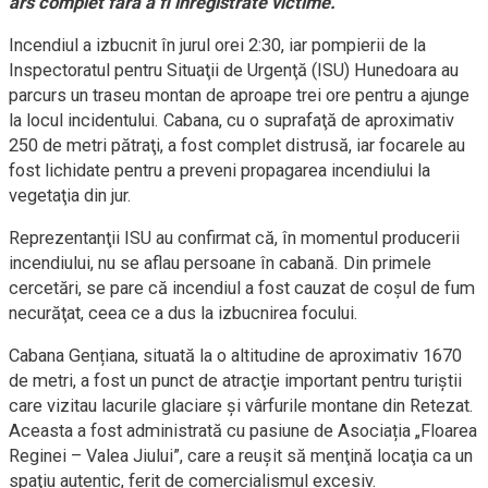
ars complet fără a fi înregistrate victime.
Incendiul a izbucnit în jurul orei 2:30, iar pompierii de la
Inspectoratul pentru Situaţii de Urgenţă (ISU) Hunedoara au
parcurs un traseu montan de aproape trei ore pentru a ajunge
la locul incidentului. Cabana, cu o suprafaţă de aproximativ
250 de metri pătraţi, a fost complet distrusă, iar focarele au
fost lichidate pentru a preveni propagarea incendiului la
vegetaţia din jur.
Reprezentanţii ISU au confirmat că, în momentul producerii
incendiului, nu se aflau persoane în cabană. Din primele
cercetări, se pare că incendiul a fost cauzat de coşul de fum
necurăţat, ceea ce a dus la izbucnirea focului.
Cabana Gențiana, situată la o altitudine de aproximativ 1670
de metri, a fost un punct de atracţie important pentru turiştii
care vizitau lacurile glaciare şi vârfurile montane din Retezat.
Aceasta a fost administrată cu pasiune de Asociația „Floarea
Reginei – Valea Jiului”, care a reuşit să menţină locaţia ca un
spaţiu autentic, ferit de comercialismul excesiv.