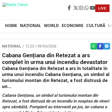
LIVE
HOME
NAȚIONAL
WORLD
ECONOMIE
CULTURĂ
L
NAȚIONAL
12:25 / 09/05/2026
WHATSAPP
FACEBO
TEL
Cabana Gențiana din Retezat a ars
complet în urma unui incendiu devastator
Cabana Gențiana din Retezat a ars în totalitate în
urma unui incendiu Cabana Gențiana, un simbol al
turismului montan din Retezat, a fost distrusă de
un...
Cabana Gențiana, un simbol al turismului montan din
Retezat, a fost distrusă de un incendiu în noaptea de vineri
spre sâmbătă. Pompierii au intervenit pe jos, iar cabana a