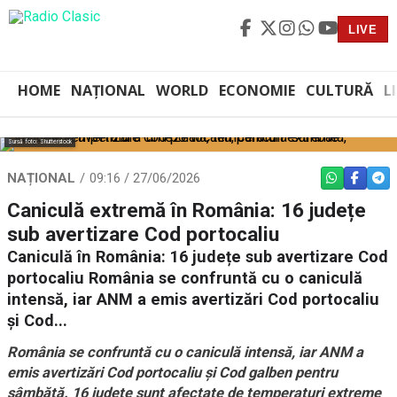
LIVE
HOME
NAȚIONAL
WORLD
ECONOMIE
CULTURĂ
L
Sursă foto: Shutterstock
NAȚIONAL
09:16 / 27/06/2026
WHATSAPP
FACEBO
TEL
Caniculă extremă în România: 16 județe
sub avertizare Cod portocaliu
Caniculă în România: 16 județe sub avertizare Cod
portocaliu România se confruntă cu o caniculă
intensă, iar ANM a emis avertizări Cod portocaliu
și Cod...
România se confruntă cu o caniculă intensă, iar ANM a
emis avertizări Cod portocaliu și Cod galben pentru
sâmbătă. 16 județe sunt afectate de temperaturi extreme