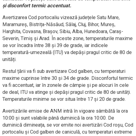
și disconfort termic accentuat.
Avertizarea Cod portocaliu vizează județele Satu Mare,
Maramureș, Bistrița-Năsăud, Sălaj, Cluj, Bihor, Mureș,
Harghita, Covasna, Brașov, Sibiu, Alba, Hunedoara, Caraș-
Severin, Timiș și Arad. În aceste zone, temperaturile maxime
se vor încadra între 38 și 39 de grade, iar indicele
temperatură-umezeală (ITU) va depăși pragul critic de 80 de
unități.
Restul țării va fi sub avertizare Cod galben, cu temperaturi
maxime cuprinse între 30 și 34 de grade. Disconfortul termic
va fi accentuat, iar în zonele de câmpie și pe alocuri în cele
de deal, ITU va atinge și depăși pragul critic de 80 de unități.
Temperaturile minime se vor situa între 17 și 20 de grade.
Avertizările emise de ANM intră în vigoare sâmbătă la ora
10:00 și sunt valabile până duminică la ora 10:00. De
duminică dimineața, se vor emite noi avertizări Cod roșu, Cod
portocaliu și Cod galben de caniculă, cu temperaturi extreme