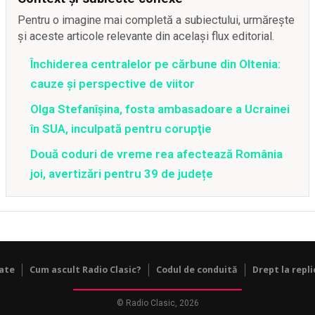
Pentru o imagine mai completă a subiectului, urmărește
și aceste articole relevante din același flux editorial.
Închiderea centralelor pe cărbune din Oltenia:
cauze și perspective de viitor
Olga Stefanîşina, fosta ambasadoare a Ucrainei
în SUA, inculpată pentru corupţie
Două coduri de vreme rea afectează România
joi, avertizări pentru 39 de județe
tate
Cum ascult Radio Clasic?
Codul de conduită
Drept la repli
© Radio Clasic, 2026