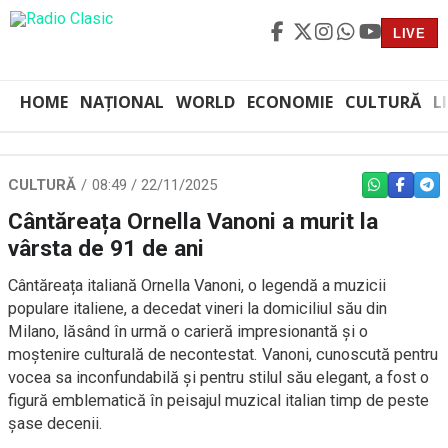
LIVE
HOME
NAȚIONAL
WORLD
ECONOMIE
CULTURĂ
L
CULTURĂ
08:49 / 22/11/2025
WHATSAPP
FACEBO
TEL
Cântăreața Ornella Vanoni a murit la
vârsta de 91 de ani
Cântăreața italiană Ornella Vanoni, o legendă a muzicii
populare italiene, a decedat vineri la domiciliul său din
Milano, lăsând în urmă o carieră impresionantă și o
moștenire culturală de necontestat. Vanoni, cunoscută pentru
vocea sa inconfundabilă și pentru stilul său elegant, a fost o
figură emblematică în peisajul muzical italian timp de peste
șase decenii.