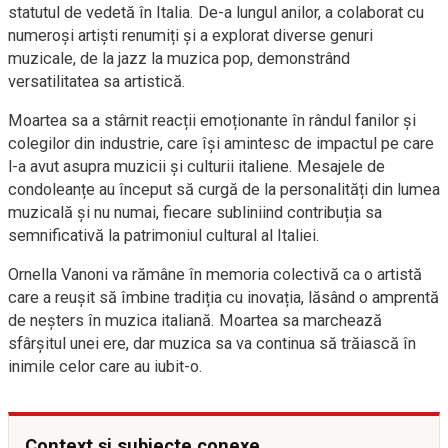
statutul de vedetă în Italia. De-a lungul anilor, a colaborat cu
numeroși artiști renumiți și a explorat diverse genuri
muzicale, de la jazz la muzica pop, demonstrând
versatilitatea sa artistică.
Moartea sa a stârnit reacții emoționante în rândul fanilor și
colegilor din industrie, care își amintesc de impactul pe care
l-a avut asupra muzicii și culturii italiene. Mesajele de
condoleanțe au început să curgă de la personalități din lumea
muzicală și nu numai, fiecare subliniind contribuția sa
semnificativă la patrimoniul cultural al Italiei.
Ornella Vanoni va rămâne în memoria colectivă ca o artistă
care a reușit să îmbine tradiția cu inovația, lăsând o amprentă
de neșters în muzica italiană. Moartea sa marchează
sfârșitul unei ere, dar muzica sa va continua să trăiască în
inimile celor care au iubit-o.
Context și subiecte conexe