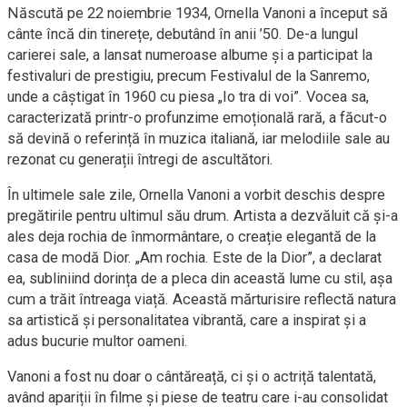
Născută pe 22 noiembrie 1934, Ornella Vanoni a început să
cânte încă din tinerețe, debutând în anii ’50. De-a lungul
carierei sale, a lansat numeroase albume și a participat la
festivaluri de prestigiu, precum Festivalul de la Sanremo,
unde a câștigat în 1960 cu piesa „Io tra di voi”. Vocea sa,
caracterizată printr-o profunzime emoțională rară, a făcut-o
să devină o referință în muzica italiană, iar melodiile sale au
rezonat cu generații întregi de ascultători.
În ultimele sale zile, Ornella Vanoni a vorbit deschis despre
pregătirile pentru ultimul său drum. Artista a dezvăluit că și-a
ales deja rochia de înmormântare, o creație elegantă de la
casa de modă Dior. „Am rochia. Este de la Dior”, a declarat
ea, subliniind dorința de a pleca din această lume cu stil, așa
cum a trăit întreaga viață. Această mărturisire reflectă natura
sa artistică și personalitatea vibrantă, care a inspirat și a
adus bucurie multor oameni.
Vanoni a fost nu doar o cântăreață, ci și o actriță talentată,
având apariții în filme și piese de teatru care i-au consolidat