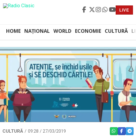
LIVE
HOME
NAȚIONAL
WORLD
ECONOMIE
CULTURĂ
L
CULTURĂ
09:28 / 27/03/2019
WHATSAPP
FACEBO
TEL