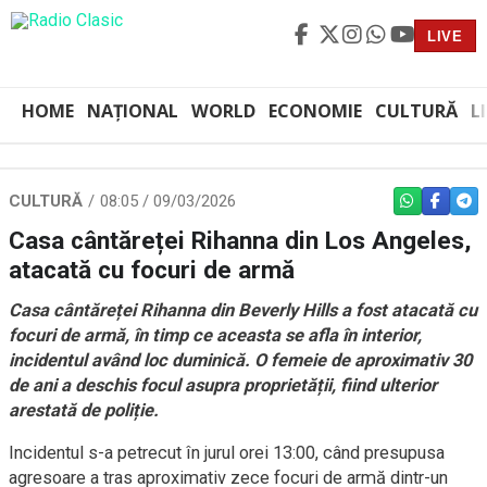
LIVE
HOME
NAȚIONAL
WORLD
ECONOMIE
CULTURĂ
L
CULTURĂ
08:05 / 09/03/2026
WHATSAPP
FACEBO
TEL
Casa cântăreței Rihanna din Los Angeles,
atacată cu focuri de armă
Casa cântăreței Rihanna din Beverly Hills a fost atacată cu
focuri de armă, în timp ce aceasta se afla în interior,
incidentul având loc duminică. O femeie de aproximativ 30
de ani a deschis focul asupra proprietății, fiind ulterior
arestată de poliție.
Incidentul s-a petrecut în jurul orei 13:00, când presupusa
agresoare a tras aproximativ zece focuri de armă dintr-un