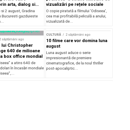
in arta, dialog si
vizualizări pe rețele sociale
, intre 31 iulie si 2
ie si 2 august, Gradina
O copie piratată a filmului 'Odiseea',
a Gradina Botanica din
n Bucuresti gazduieste
cea mai profitabilă peliculă a anului,
...
vizualizată de...
CULTURĂ
2 săptămâni ago
2 săptămâni ago
10 filme care vor domina luna
 lui Christopher
august
nge 640 de milioane
Luna august aduce o serie
la box office mondial
impresionantă de premiere
iseea” a atins 640 de
cinematografice, de la noul thriller
dolari în încasări mondiale
post-apocaliptic...
iseea”,...
2 săptămâni ago
CULTURĂ
2 săptămâni ago
wn a pledat vinovat
Șase concerte simfonice
ay după o altercație
excepționale, cu invitați de
b din Londra
prim rang ai scenei
internaționale și ansambluri
 a pledat vinovat pentru
A XX-a ediție a Concursului
orchestrale românești de
 unei altercații la un
Internațional George Enescu, care va
prestigiu, în programul
avea loc în perioada 23...
Concursului Enescu 2026