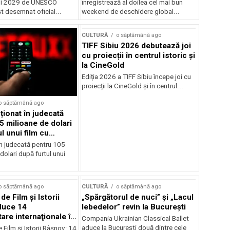
rii 2029 de UNESCO
înregistrează al doilea cel mai bun
st desemnat oficial...
weekend de deschidere global...
CULTURĂ
o săptămână ago
TIFF Sibiu 2026 debutează joi
cu proiecții în centrul istoric și
la CineGold
Ediția 2026 a TIFF Sibiu începe joi cu
proiecții la CineGold și în centrul...
o săptămână ago
cționat în judecată
5 milioane de dolari
l unui film cu
Cage
în judecată pentru 105
dolari după furtul unui
o săptămână ago
CULTURĂ
o săptămână ago
 de Film şi Istorii
„Spărgătorul de nuci” și „Lacul
duce 14
lebedelor” revin la București
re internaţionale în
Compania Ukrainian Classical Ballet
aduce la București două dintre cele
e Film şi Istorii Râşnov: 14