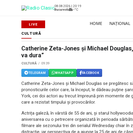
08.08.2026 | 20:19
Bucuresti
--°C
HOME
NAȚIONAL
CULTURĂ
Catherine Zeta-Jones și Michael Douglas, 
va dura”
CULTURĂ
09:39
TELEGRAM
WHATSAPP
FACEBOOK
Catherine Zeta-Jones și Michael Douglas se pregătesc să
pronosticurile celor care, la început, le dădeau puține șan
York, cei doi actori au trecut împreună prin momente de glo
care a rezistat timpului și provocărilor.
Actrița galeză, în vârstă de 55 de ani, și starul hollywood
aniversarea cu o petrecere organizată în perioada sărbători
filmare ale sezonului trei din serialul Wednesday chiar în zi
distracție, iar perspectiva de a ajunge la 25 de ani de că