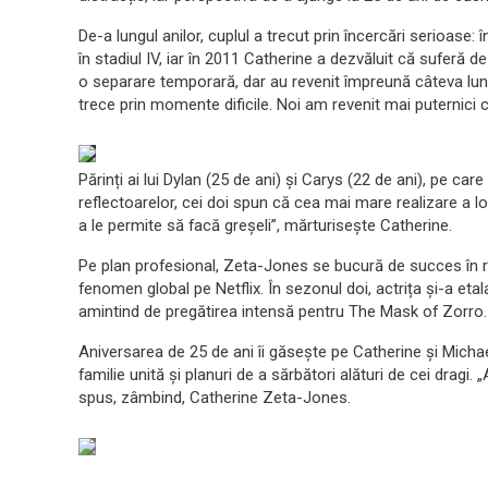
De-a lungul anilor, cuplul a trecut prin încercări serioase
în stadiul IV, iar în 2011 Catherine a dezvăluit că suferă de
o separare temporară, dar au revenit împreună câteva luni 
trece prin momente dificile. Noi am revenit mai puternici 
Părinți ai lui Dylan (25 de ani) și Carys (22 de ani), pe ca
reflectoarelor, cei doi spun că cea mai mare realizare a lor 
a le permite să facă greșeli”, mărturisește Catherine.
Pe plan profesional, Zeta-Jones se bucură de succes în r
fenomen global pe Netflix. În sezonul doi, actrița și-a etal
amintind de pregătirea intensă pentru The Mask of Zorro.
Aniversarea de 25 de ani îi găsește pe Catherine și Michael 
familie unită și planuri de a sărbători alături de cei dragi.
spus, zâmbind, Catherine Zeta-Jones.