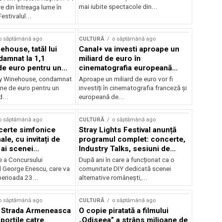
mai iubite spectacole din...
 din întreaga lume în
estivalul...
o săptămână ago
CULTURĂ
o săptămână ago
ehouse, tatăl lui
Canal+ va investi aproape un
amnat la 1,1
miliard de euro în
de euro pentru un
cinematografia europeană
rdut
până în 2032
my Winehouse, condamnat
Aproape un miliard de euro vor fi
ane de euro pentru un
investiți în cinematografia franceză și
d...
europeană de...
o săptămână ago
CULTURĂ
o săptămână ago
certe simfonice
Stray Lights Festival anunță
le, cu invitați de
programul complet: concerte,
 ai scenei
Industry Talks, sesiuni de
onale și ansambluri
audiție și noi opțiuni de
e a Concursului
După ani în care a funcționat ca o
le românești de
participare pentru public
l George Enescu, care va
comunitate DIY dedicată scenei
, în programul
perioada 23...
alternative românești,...
lui Enescu 2026
o săptămână ago
CULTURĂ
o săptămână ago
l Strada Armeneasca
O copie piratată a filmului
portile catre
„Odiseea” a strâns milioane de