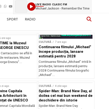
LIVE RADIO CLASIC FM
Michael Jackson - Remember the Time
SPORT
RADIO
Sursă foto: Shutterstock
6 ore ago
CULTURĂ
7 ore ago
IME la Muzeul
Continuarea filmului „Michael”
 GEORGE ENESCU
începe producția, lansare
 Cantacuzino se află în
estimată pentru 2028
de restaurare, Muzeul
Continuarea filmului „Michael” intră în
eorge Enescu”...
producție, lansare estimată pentru
2028 Continuarea filmului biografic
„Michael”...
o zi ago
CULTURĂ
4 zile ago
vine Capitala
Spider-Man: Brand New Day, al
 Arhitecturii în
doilea cel mai bun weekend de
unțat de UNESCO
deschidere din istorie
semnat Capitala Mondială
Spider-Man: Brand New Day