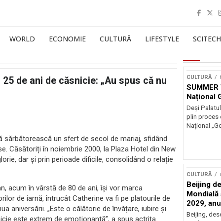
WORLD
ECONOMIE
CULTURĂ
LIFESTYLE
SCITECH
CULTURĂ
25 de ani de căsnicie: „Au spus că nu
SUMMER T
Național
Deși Palatul
plin proces 
Național „G
 sărbătorească un sfert de secol de mariaj, sfidând
se. Căsătoriți în noiembrie 2000, la Plaza Hotel din New
rie, dar și prin perioade dificile, consolidând o relație
CULTURĂ
Beijing de
ian, acum în vârstă de 80 de ani, își vor marca
Mondială a
lor de iarnă, întrucât Catherine va fi pe platourile de
2029, an
ua aniversării. „Este o călătorie de învățare, iubire și
Beijing, de
snicie este extrem de emoționantă”, a spus actrița.