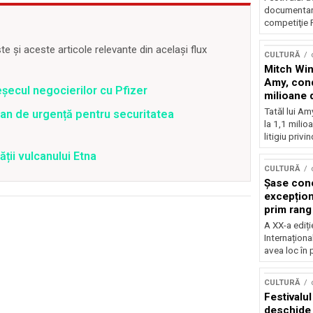
documentare
competiţie F
 și aceste articole relevante din același flux
CULTURĂ
Mitch Win
Amy, cond
șecul negocierilor cu Pfizer
milioane 
litigiu pie
Tatăl lui A
an de urgență pentru securitatea
la 1,1 milio
litigiu privin
ății vulcanului Etna
CULTURĂ
Șase con
excepționa
prim rang
internați
A XX-a ediți
orchestra
Internaționa
prestigiu
avea loc în 
Concursu
CULTURĂ
Festivalu
deschide 