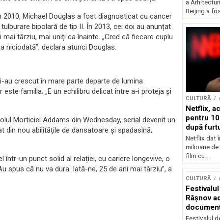
a Arhitectu
Beijing a fo
: în 2010, Michael Douglas a fost diagnosticat cu cancer
 tulburare bipolară de tip II. În 2013, cei doi au anunțat
mai târziu, mai uniți ca înainte. „Cred că fiecare cuplu
ca niciodată”, declara atunci Douglas.
re i-au crescut în mare parte departe de lumina
este familia. „E un echilibru delicat între a-i proteja și
CULTURĂ
Netflix, a
pentru 10
olul Morticiei Addams din Wednesday, serial devenit un
după furtu
at din nou abilitățile de dansatoare și spadasină,
Nicolas 
Netflix dat 
milioane de 
film cu...
într-un punct solid al relației, cu cariere longevive, o
 „Au spus că nu va dura. Iată-ne, 25 de ani mai târziu”, a
CULTURĂ
Festivalul
Râşnov a
documenta
premieră
Festivalul d