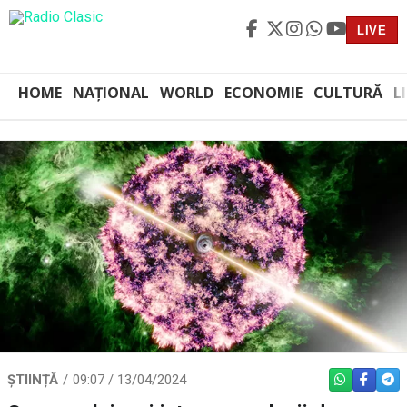
LIVE
HOME
NAȚIONAL
WORLD
ECONOMIE
CULTURĂ
L
ȘTIINȚĂ
09:07 / 13/04/2024
WHATSAPP
FACEBO
TEL