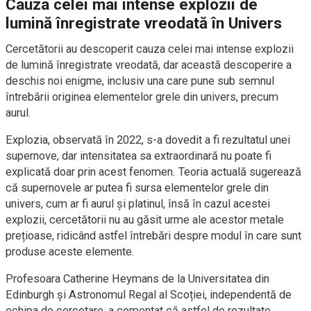
Cauza celei mai intense explozii de
lumină înregistrate vreodată în Univers
Cercetătorii au descoperit cauza celei mai intense explozii
de lumină înregistrate vreodată, dar această descoperire a
deschis noi enigme, inclusiv una care pune sub semnul
întrebării originea elementelor grele din univers, precum
aurul.
Explozia, observată în 2022, s-a dovedit a fi rezultatul unei
supernove, dar intensitatea sa extraordinară nu poate fi
explicată doar prin acest fenomen. Teoria actuală sugerează
că supernovele ar putea fi sursa elementelor grele din
univers, cum ar fi aurul și platinul, însă în cazul acestei
explozii, cercetătorii nu au găsit urme ale acestor metale
prețioase, ridicând astfel întrebări despre modul în care sunt
produse aceste elemente.
Profesoara Catherine Heymans de la Universitatea din
Edinburgh și Astronomul Regal al Scoției, independentă de
echipa de cercetare, a comentat că astfel de rezultate