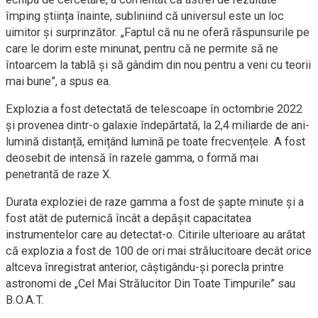
împing știința înainte, subliniind că universul este un loc
uimitor și surprinzător. „Faptul că nu ne oferă răspunsurile pe
care le dorim este minunat, pentru că ne permite să ne
întoarcem la tablă și să gândim din nou pentru a veni cu teorii
mai bune”, a spus ea.
Explozia a fost detectată de telescoape în octombrie 2022
și provenea dintr-o galaxie îndepărtată, la 2,4 miliarde de ani-
lumină distanță, emițând lumină pe toate frecvențele. A fost
deosebit de intensă în razele gamma, o formă mai
penetrantă de raze X.
Durata exploziei de raze gamma a fost de șapte minute și a
fost atât de puternică încât a depășit capacitatea
instrumentelor care au detectat-o. Citirile ulterioare au arătat
că explozia a fost de 100 de ori mai strălucitoare decât orice
altceva înregistrat anterior, câștigându-și porecla printre
astronomi de „Cel Mai Strălucitor Din Toate Timpurile” sau
B.O.A.T.