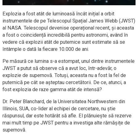
Explozia a fost atât de luminoasă încât inițial a orbit
instrumentele de pe Telescopul Spațial James Webb (JWST)
al NASA. Telescopul devenise operațional recent, și aceasta
a fost o coincidență incredibilă pentru astronomi, având în
vedere că explozii atât de puternice sunt estimate să se
întâmple o dată la fiecare 10.000 de ani.
Pe măsură ce lumina s-a estompat, unul dintre instrumentele
JWST a putut să observe că a avut loc, într-adevăr, o
explozie de supernovă. Totuși, aceasta nu a fost la fel de
puternică pe cât se așteptau cercetătorii. De ce, atunci, a
fost explozia de raze gamma atât de intensă?
Dr. Peter Blanchard, de la Universitatea Northwestern din
Illinois, SUA, co-lider al echipei de cercetare, nu știe
răspunsul, dar este hotărât să afle. El plănuiește să rezerve
mai mult timp pe JWST pentru a investiga alte rămășițe de
supernovă.