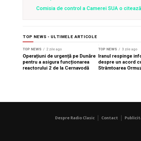
Comisia de control a Camerei SUA o citează
TOP NEWS - ULTIMELE ARTICOLE
TOP NEWS
2 zile ago
TOP NEWS
3 zile ago
Operațiuni de urgență pe Dunăre
Iranul respinge inf
pentru a asigura funcționarea
despre un acord c
reactorului 2 de la Cernavodă
Strâmtoarea Ormu
Despre Radio Clasic
Contact
Publici