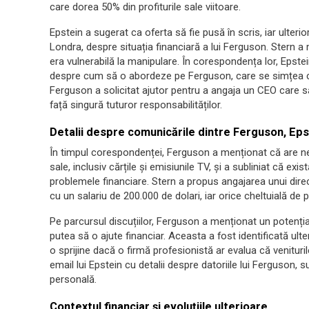
care dorea 50% din profiturile sale viitoare.
Epstein a sugerat ca oferta să fie pusă în scris, iar ulteri
Londra, despre situația financiară a lui Ferguson. Stern a 
era vulnerabilă la manipulare. În corespondența lor, Epstei
despre cum să o abordeze pe Ferguson, care se simțea co
Ferguson a solicitat ajutor pentru a angaja un CEO care 
față singură tuturor responsabilităților.
Detalii despre comunicările dintre Ferguson, Eps
În timpul corespondenței, Ferguson a menționat că are n
sale, inclusiv cărțile și emisiunile TV, și a subliniat că exi
problemele financiare. Stern a propus angajarea unui dire
cu un salariu de 200.000 de dolari, iar orice cheltuială de 
Pe parcursul discuțiilor, Ferguson a menționat un potențial
putea să o ajute financiar. Aceasta a fost identificată ulte
o sprijine dacă o firmă profesionistă ar evalua că venitur
email lui Epstein cu detalii despre datoriile lui Ferguson,
personală.
Contextul financiar și evoluțiile ulterioare