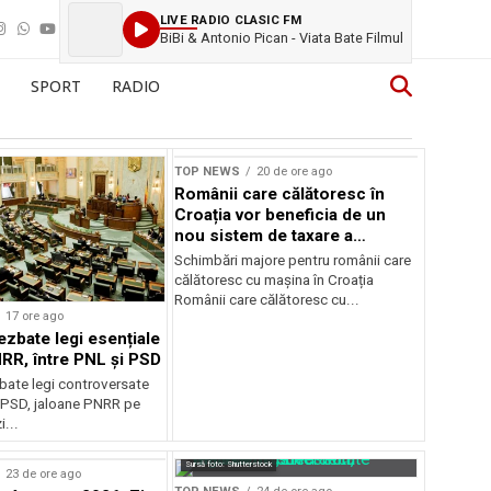
LIVE RADIO CLASIC FM
BiBi & Antonio Pican - Viata Bate Filmul
SPORT
RADIO
TOP NEWS
20 de ore ago
Românii care călătoresc în
Croația vor beneficia de un
nou sistem de taxare a
autostrăzilor
Schimbări majore pentru românii care
călătoresc cu mașina în Croația
Românii care călătoresc cu...
17 ore ago
ezbate legi esențiale
RR, între PNL și PSD
bate legi controversate
i PSD, jaloane PNRR pe
i...
Sursă foto: Shutterstock
23 de ore ago