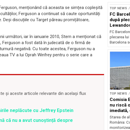
u Ferguson, menționând că aceasta se simțea copleșită
TOP NEWS
ficultăților, Ferguson a continuat să caute oportunități
FC Barcel
după plec
. Deși discuțiile cu Target păreau promițătoare,
Lewando
FC Barcelon
nii următori, iar în ianuarie 2010, Stern a menționat că
plecarea lu
Barcelona se
lie, Ferguson a fost dată în judecată de o firmă de
o turnură negativă. Cu toate acestea, Ferguson nu a
țeaua TV a lui Oprah Winfrey pentru o serie care a
 și aceste articole relevante din același flux
TOP NEWS
Comisia 
nu riscă 
irile neplăcute cu Jeffrey Epstein
imediată,
situația
Starea de al
rmă că nu a avut cunoștință despre
România: C
monitorizea