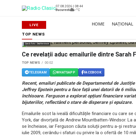
07.08.2026 | 08:44
Bucuresti
--°C
HOME
NAȚIONAL
TOP NEWS
Sursă foto: Shutterstock
Ce revelații aduc emailurile dintre Sarah 
TOP NEWS
00:02
TELEGRAM
WHATSAPP
FACEBOOK
Recent, emailuri publicate de Departamentul de Justiție
Jeffrey Epstein pentru a face față unei datorii de 6 milioa
închisoare. Ferguson a explorat opțiuni financiare variate
bijuteriilor, reflectând o stare de disperare și epuizare.
Emailurile scot la iveală dificultățile financiare cu care 
York, dar divorțată de Andrew Mountbatten-Windsor. La a
se încheiase, iar Ferguson căuta soluții pentru a-și restr
iulie 2009, cerându-i sfaturi cu privire la o ofertă de 10 mi