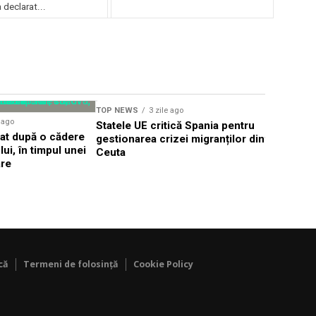
declarat...
TOP NEWS
3 zile ago
TOP NEWS
e ago
Statele UE critică Spania pentru
Țintă aeri
dat după o cădere
gestionarea crizei migranților din
frontiera 
ui, în timpul unei
Ceuta
Alert în T
are
că
Termeni de folosință
Cookie Policy