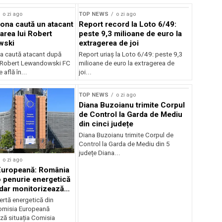
o zi ago
TOP NEWS
o zi ago
ona caută un atacant
Report record la Loto 6/49:
area lui Robert
peste 9,3 milioane de euro la
wski
extragerea de joi
a caută atacant după
Report uriaș la Loto 6/49: peste 9,3
i Robert Lewandowski FC
milioane de euro la extragerea de
 află în...
joi...
TOP NEWS
o zi ago
Diana Buzoianu trimite Corpul
de Control la Garda de Mediu
din cinci județe
Diana Buzoianu trimite Corpul de
Control la Garda de Mediu din 5
județe Diana...
o zi ago
Europeană: România
o penurie energetică
 dar monitorizează
ertă energetică din
omisia Europeană
ză situația Comisia