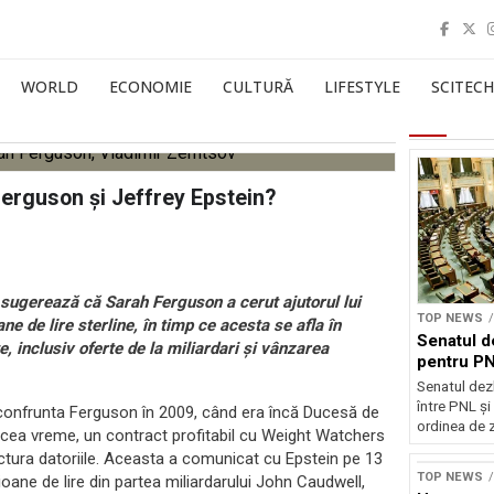
WORLD
ECONOMIE
CULTURĂ
LIFESTYLE
SCITECH
Ferguson și Jeffrey Epstein?
 sugerează că Sarah Ferguson a cerut ajutorul lui
TOP NEWS
ne de lire sterline, în timp ce acesta se afla în
Senatul d
, inclusiv oferte de la miliardari și vânzarea
pentru PN
Senatul dez
între PNL ș
se confrunta Ferguson în 2009, când era încă Ducesă de
ordinea de z
cea vreme, un contract profitabil cu Weight Watchers
uctura datoriile. Aceasta a comunicat cu Epstein pe 13
TOP NEWS
lioane de lire din partea miliardarului John Caudwell,