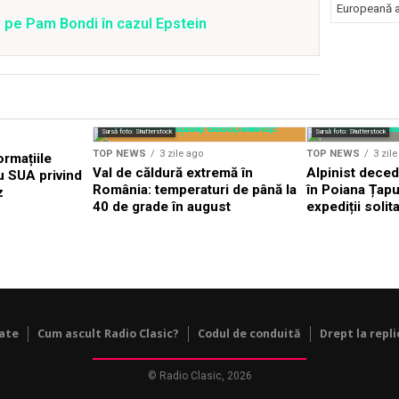
Europeană a 
 pe Pam Bondi în cazul Epstein
Sursă foto: Shutterstock
Sursă foto: Shutterstock
TOP NEWS
3 zile ago
TOP NEWS
3 zil
ormațiile
Val de căldură extremă în
Alpinist dece
u SUA privind
România: temperaturi de până la
în Poiana Țapul
z
40 de grade în august
expediții solit
tate
Cum ascult Radio Clasic?
Codul de conduită
Drept la repli
© Radio Clasic, 2026