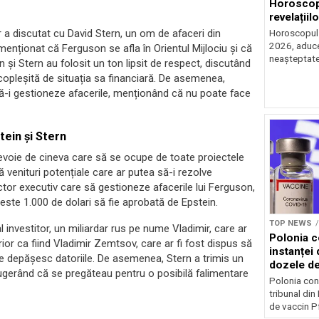
Horoscop 
revelațiilo
or a discutat cu David Stern, un om de afaceri din
Horoscopul z
2026, aduce 
menționat că Ferguson se afla în Orientul Mijlociu și că
neașteptate 
n și Stern au folosit un ton lipsit de respect, discutând
pleșită de situația sa financiară. De asemenea,
să-i gestioneze afacerile, menționând că nu poate face
tein și Stern
evoie de cineva care să se ocupe de toate proiectele
stă venituri potențiale care ar putea să-i rezolve
ctor executiv care să gestioneze afacerile lui Ferguson,
peste 1.000 de dolari să fie aprobată de Epstein.
TOP NEWS
 investitor, un miliardar rus pe nume Vladimir, care ar
Polonia c
rior ca fiind Vladimir Zemtsov, care ar fi fost dispus să
instanței 
ile depășesc datoriile. De asemenea, Stern a trimis un
dozele de
 sugerând că se pregăteau pentru o posibilă falimentare
Polonia con
tribunal din
de vaccin Pf