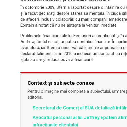
În octombrie 2009, Stern a raportat despre o întâlnire c
și a făcut declarații despre starea sa mentală. În ciuda di
de afaceri, inclusiv colaborări cu mari companii americane
Epstein a notat că nu se aștepta la venituri imediate.
Problemele financiare ale lui Ferguson au continuat și în a
Andrew, fostul ei soț, ar putea contribui financiar. În apri
avocatură, iar Stern a observat că lucrurile ar putea lua 
declarat faliment, iar în 2010 a încheiat un contract cu re
ajutat-o să-și reducă povara financiară.
Context și subiecte conexe
Pentru o imagine mai completă a subiectului, urmărește
editorial.
Secretarul de Comerț al SUA detaliază întâln
Avocatul personal al lui Jeffrey Epstein afi
infracțiunile clientului