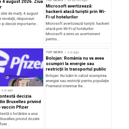
TOP NEWS
24 de ore ago
4 august 2026. Ziua
Microsoft avertizează:
r
hackerii atacă turiștii prin Wi-
ilei de marți, 4 august
Fi-ul hotelurilor
revelații, răspunsuri
Microsoft avertizează turiștii: hackerii
și decizii importante...
atacă prin Wi-Fi-ul hotelurilor
Microsoft a emis un avertisment
pentru...
TOP NEWS
o zi ago
Bolojan: România nu va avea
scumpiri la energie sau
restricții în transportul public
Bolojan: Nu luăm în calcul scumpirea
energiei sau restricții pentru populație
Premierul interimar Ilie...
o zi ago
ontestă decizia
din Bruxelles privind
 vaccin Pfizer
testă o hotărâre a unui
 Bruxelles privind dozele
izer...