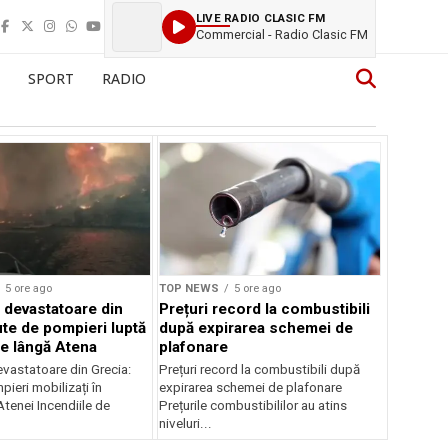
LIVE RADIO CLASIC FM
Commercial - Radio Clasic FM
SPORT
RADIO
5 ore ago
TOP NEWS
5 ore ago
e devastatoare din
Prețuri record la combustibili
ute de pompieri luptă
după expirarea schemei de
le lângă Atena
plafonare
evastatoare din Grecia:
Prețuri record la combustibili după
ieri mobilizați în
expirarea schemei de plafonare
tenei Incendiile de
Prețurile combustibililor au atins
niveluri...