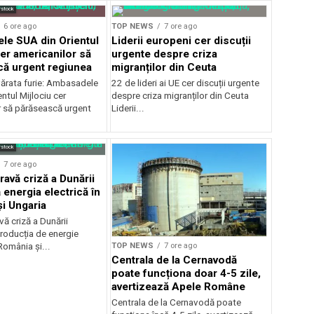
rstock
6 ore ago
TOP NEWS
7 ore ago
e SUA din Orientul
Liderii europeni cer discuții
cer americanilor să
urgente despre criza
ă urgent regiunea
migranților din Ceuta
ărata furie: Ambasadele
22 de lideri ai UE cer discuții urgente
ntul Mijlociu cer
despre criza migranților din Ceuta
r să părăsească urgent
Liderii...
rstock
7 ore ago
ravă criză a Dunării
 energia electrică în
i Ungaria
ă criză a Dunării
roducția de energie
TOP NEWS
7 ore ago
 România și...
Centrala de la Cernavodă
poate funcționa doar 4-5 zile,
avertizează Apele Române
Centrala de la Cernavodă poate