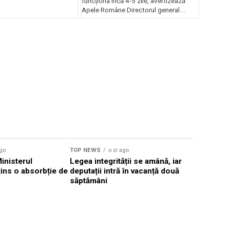
funcționa încă 4-5 zile, avertizează
Apele Române Directorul general...
ago
TOP NEWS
o zi ago
TOP NEWS
Ministerul
Legea integrității se amână, iar
Florin Mit
atins o absorbție de
deputații intră în vacanță două
Constanţa,
săptămâni
Parchetul