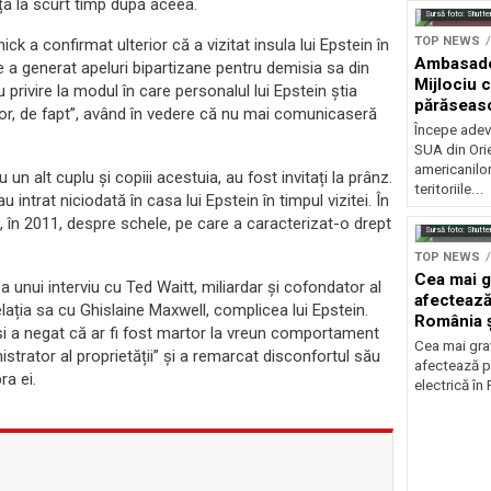
nța la scurt timp după aceea.
Sursă foto: Shutte
TOP NEWS
ick a confirmat ulterior că a vizitat insula lui Epstein în
Ambasadel
e a generat apeluri bipartizane pentru demisia sa din
Mijlociu 
privire la modul în care personalul lui Epstein știa
părăseasc
itor, de fapt”, având în vedere că nu mai comunicaseră
Începe adev
SUA din Orie
americanilo
 un alt cuplu și copiii acestuia, au fost invitați la prânz.
teritoriile...
u intrat niciodată în casa lui Epstein în timpul vizitei. În
, în 2011, despre schele, pe care a caracterizat-o drept
Sursă foto: Shutte
TOP NEWS
Cea mai g
unui interviu cu Ted Waitt, miliardar și cofondator al
afectează
ția sa cu Ghislaine Maxwell, complicea lui Epstein.
România ș
n și a negat că ar fi fost martor la vreun comportament
Cea mai grav
nistrator al proprietății” și a remarcat disconfortul său
afectează p
ra ei.
electrică în