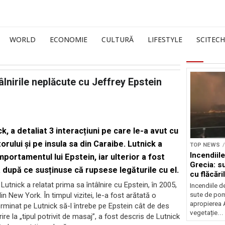
WORLD
ECONOMIE
CULTURĂ
LIFESTYLE
SCITECH
lnirile neplăcute cu Jeffrey Epstein
, a detaliat 3 interacțiuni pe care le-a avut cu
torului și pe insula sa din Caraibe. Lutnick a
TOP NEWS
Incendiil
mportamentul lui Epstein, iar ulterior a fost
Grecia: s
ia după ce susținuse că rupsese legăturile cu el.
cu flăcări
Lutnick a relatat prima sa întâlnire cu Epstein, în 2005,
Incendiile d
sute de pomp
din New York. În timpul vizitei, le-a fost arătată o
apropierea A
rminat pe Lutnick să-l întrebe pe Epstein cât de des
vegetație...
re la „tipul potrivit de masaj”, a fost descris de Lutnick