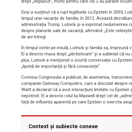
drept „neplăcut”, motiv pentru care cei 2 au părăsit locui
Deși a susținut că a rupt legăturile cu Epstein în 2005, Lutn
timpul unei vacanțe de familie, în 2012. Această dezvăluir
administrația Trump. Lutnick și-a exprimat nedumerirea cu 
despre planurile sale de vacanță, afirmând: „Este nelinișt
de ani întregi.
În timpul vizitei pe insulă, Lutnick și familia sa, împreună cu
El a descris masa drept „plictisitoare” și a subliniat că nu a
plus, Lutnick a menționat o scurtă conversație cu Epstein
„lipsită de importanță și fără consecințe”.
Comisia Congresului a publicat, de asemenea, transcrierea 
companiei Gateway Computers, care a discutat despre rela
Waitt a declarat că a avut interacțiuni limitate cu Epstei
nepotrivit. El a descris rolul lui Maxwell drept cel de „admi
față de influența aparentă pe care Epstein o exercita asup
Context și subiecte conexe