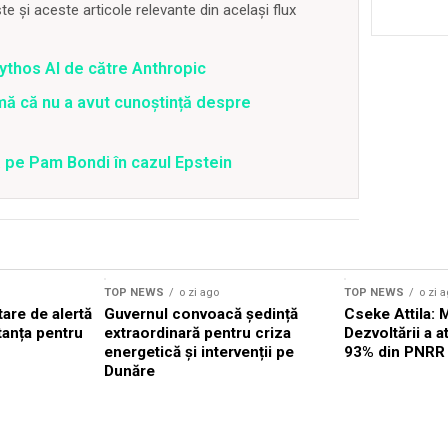
 și aceste articole relevante din același flux
thos AI de către Anthropic
rmă că nu a avut cunoștință despre
 pe Pam Bondi în cazul Epstein
TOP NEWS
o zi ago
TOP NEWS
o zi 
are de alertă
Guvernul convoacă ședință
Cseke Attila: 
tanța pentru
extraordinară pentru criza
Dezvoltării a 
energetică și intervenții pe
93% din PNRR
Dunăre