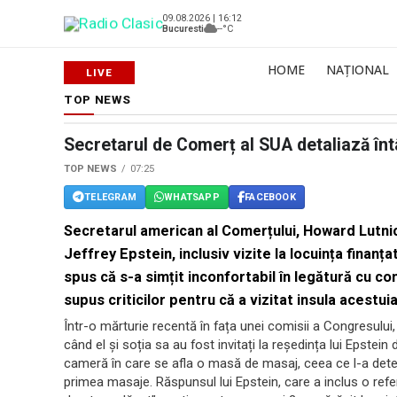
09.08.2026 | 16:12
Bucuresti
--°C
HOME
NAȚIONAL
TOP NEWS
Secretarul de Comerț al SUA detaliază întâ
TOP NEWS
07:25
TELEGRAM
WHATSAPP
FACEBOOK
Secretarul american al Comerțului, Howard Lutnick
Jeffrey Epstein, inclusiv vizite la locuința finanța
spus că s-a simțit inconfortabil în legătură cu co
supus criticilor pentru că a vizitat insula acestu
Într-o mărturie recentă în fața unei comisii a Congresului, 
când el și soția sa au fost invitați la reședința lui Epstein 
cameră în care se afla o masă de masaj, ceea ce l-a dete
primea masaje. Răspunsul lui Epstein, care a inclus o referi