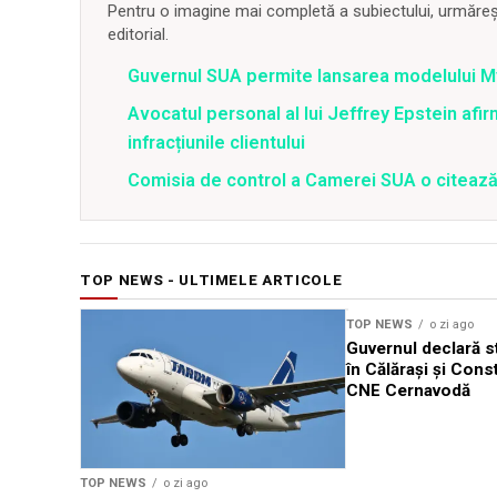
Pentru o imagine mai completă a subiectului, urmărește
editorial.
Guvernul SUA permite lansarea modelului My
Avocatul personal al lui Jeffrey Epstein afi
infracțiunile clientului
Comisia de control a Camerei SUA o citează
TOP NEWS - ULTIMELE ARTICOLE
TOP NEWS
o zi ago
Guvernul declară st
în Călărași și Cons
CNE Cernavodă
TOP NEWS
o zi ago