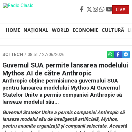
LIVE
HOME
NAȚIONAL
WORLD
ECONOMIE
CULTURĂ
L
SCI TECH
08:51 / 27/06/2026
WHATSAPP
FACEBO
TEL
Guvernul SUA permite lansarea modelului
Mythos AI de către Anthropic
Anthropic obține permisiunea guvernului SUA
pentru lansarea modelului Mythos AI Guvernul
Statelor Unite a permis companiei Anthropic să
lanseze modelul său...
Guvernul Statelor Unite a permis companiei Anthropic să
lanseze modelul său de inteligență artificială, Mythos,
pentru anumite organizații și companii selectate. Această