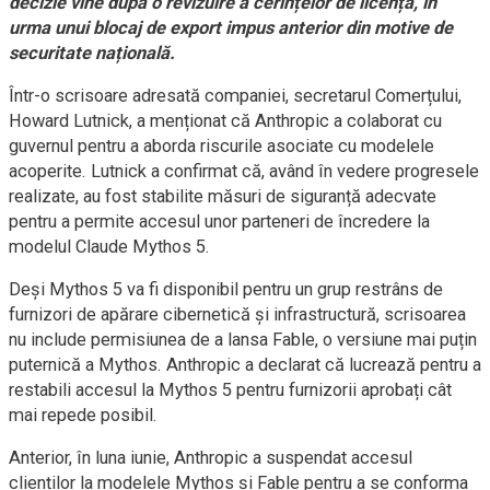
decizie vine după o revizuire a cerințelor de licență, în
urma unui blocaj de export impus anterior din motive de
securitate națională.
Într-o scrisoare adresată companiei, secretarul Comerțului,
Howard Lutnick, a menționat că Anthropic a colaborat cu
guvernul pentru a aborda riscurile asociate cu modelele
acoperite. Lutnick a confirmat că, având în vedere progresele
realizate, au fost stabilite măsuri de siguranță adecvate
pentru a permite accesul unor parteneri de încredere la
modelul Claude Mythos 5.
Deși Mythos 5 va fi disponibil pentru un grup restrâns de
furnizori de apărare cibernetică și infrastructură, scrisoarea
nu include permisiunea de a lansa Fable, o versiune mai puțin
puternică a Mythos. Anthropic a declarat că lucrează pentru a
restabili accesul la Mythos 5 pentru furnizorii aprobați cât
mai repede posibil.
Anterior, în luna iunie, Anthropic a suspendat accesul
clienților la modelele Mythos și Fable pentru a se conforma