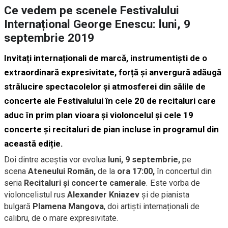
Ce vedem pe scenele Festivalului
Internațional George Enescu: luni, 9
septembrie 2019
Invitați internaționali de marcă, instrumentiști de o
extraordinară expresivitate, forță și anvergură adăugă
strălucire spectacolelor și atmosferei din sălile de
concerte ale Festivalului în cele 20 de recitaluri care
aduc în prim plan vioara și violoncelul și cele 19
concerte și recitaluri de pian incluse în programul din
această ediție.
Doi dintre aceștia vor evolua
luni, 9 septembrie,
pe
scena
Ateneului Român,
de la
ora 17:00,
în concertul din
seria
Recitaluri și concerte camerale
. Este vorba de
violoncelistul rus
Alexander Kniazev
și de pianista
bulgară
Plamena Mangova
, doi artiști internaționali de
calibru, de o mare expresivitate.