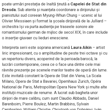
poate urmări prestația de înaltă ținută a
Capelei de Stat din
Dresda.
Sub atenta și nuanțata coordonare a dirijorului și
pianistului sud coreean Myung-Whun Chung – ucenic al lui
Olivier Messiaen și format la școala dirijorală de la Julliard –
orchestra își va purta audiența pe traseele sonore ale
romantismului german de mijloc de secol XIX, în care include
o inserție-giuvaer cu lieduri enesciene.
Interpreta serii este soprana americană
Laura Aikin
– artist
liric impresionant, cu o amplitudine de peste trei octave și cu
un repertoriu divers, acoperind de la perioada barocă, la
lucrări contemporane, ceea ce o face una dintre cele mai
râvnite prezențe pe scenele marilor teatre de operă din lume.
Este invitată constant la Opera de Stat din Viena, La Scala
Milano, Opera de Stat a Bavariei, Opernhaus Zurich, Opéra
National de Paris, Metropolitan Opera New York și multe alte
instituții muzicale de renume. A lucrat sub bagheta unor
dirijori de mare calibru, cum sunt Claudio Abbado, Daniel
Barenboim, Pierre Boulez, Martin Brabbins, Sylvain
Cambreling, William Christie, Christoph von Dohnányi, Iván