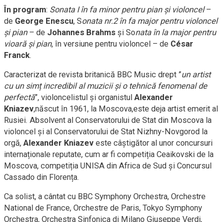
În program
:
Sonata I în fa minor pentru pian şi violoncel
–
de
George Enescu
, S
onata nr.2 în fa major pentru violoncel
și pian
– de
Johannes Brahms
și So
nata în la major pentru
vioară şi pian
, în versiune pentru violoncel – de
César
Franck
.
Caracterizat de revista britanică BBC Music drept ”
un artist
cu un simț incredibil al muzicii și o tehnică fenomenal de
perfectă
”, violoncelistul și organistul
Alexander
Kniazev
,născut în 1961, la Moscova,este deja artist emerit al
Rusiei. Absolvent al Conservatorului de Stat din Moscova la
violoncel și al Conservatorului de Stat Nizhny-Novgorod la
orgă,
Alexander Kniazev
este câștigător al unor concursuri
internaționale reputate, cum ar fi competiția Ceaikovski de la
Moscova, competiția UNISA din Africa de Sud și Concursul
Cassado din Florența.
Ca solist, a cântat cu BBC Symphony Orchestra, Orchestre
National de France, Orchestre de Paris, Tokyo Symphony
Orchestra, Orchestra Sinfonica di Milano Giuseppe Verdi,