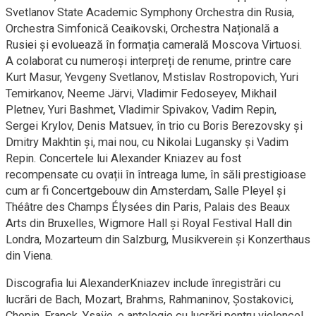
Svetlanov State Academic Symphony Orchestra din Rusia,
Orchestra Simfonică Ceaikovski, Orchestra Națională a
Rusiei și evoluează în formația camerală Moscova Virtuosi.
A colaborat cu numeroși interpreți de renume, printre care
Kurt Masur, Yevgeny Svetlanov, Mstislav Rostropovich, Yuri
Temirkanov, Neeme Järvi, Vladimir Fedoseyev, Mikhail
Pletnev, Yuri Bashmet, Vladimir Spivakov, Vadim Repin,
Sergei Krylov, Denis Matsuev, în trio cu Boris Berezovsky și
Dmitry Makhtin și, mai nou, cu Nikolai Lugansky și Vadim
Repin. Concertele lui Alexander Kniazev au fost
recompensate cu ovații în întreaga lume, în săli prestigioase
cum ar fi Concertgebouw din Amsterdam, Salle Pleyel și
Théâtre des Champs Élysées din Paris, Palais des Beaux
Arts din Bruxelles, Wigmore Hall și Royal Festival Hall din
Londra, Mozarteum din Salzburg, Musikverein și Konzerthaus
din Viena.
Discografia lui AlexanderKniazev include înregistrări cu
lucrări de Bach, Mozart, Brahms, Rahmaninov, Șostakovici,
Chopin, Franck, Ysaÿe, o antologie cu lucrări pentru violoncel