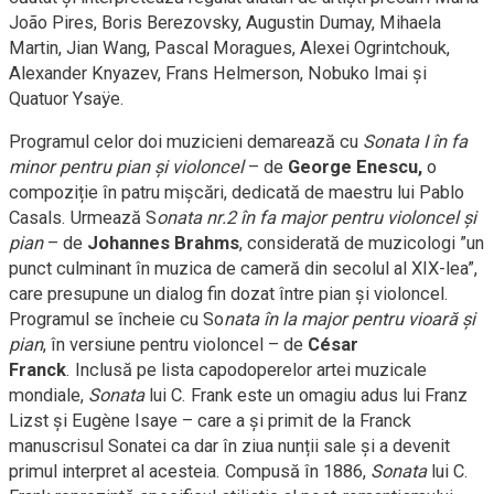
João Pires, Boris Berezovsky, Augustin Dumay, Mihaela
Martin, Jian Wang, Pascal Moragues, Alexei Ogrintchouk,
Alexander Knyazev, Frans Helmerson, Nobuko Imai și
Quatuor Ysaÿe.
Programul celor doi muzicieni demarează cu
Sonata I în fa
minor pentru pian şi violoncel
– de
George Enescu,
o
compoziție în patru mișcări, dedicată de maestru lui Pablo
Casals. Urmează S
onata nr.2 în fa major pentru violoncel și
pian
– de
Johannes Brahms
, considerată de muzicologi ”un
punct culminant în muzica de cameră din secolul al XIX-lea”,
care presupune un dialog fin dozat între pian și violoncel.
Programul se încheie cu So
nata în la major pentru vioară şi
pian
, în versiune pentru violoncel – de
César
Franck
. Inclusă pe lista capodoperelor artei muzicale
mondiale,
Sonata
lui C. Frank este un omagiu adus lui Franz
Lizst și Eugène Isaye – care a și primit de la Franck
manuscrisul Sonatei ca dar în ziua nunții sale şi a devenit
primul interpret al acesteia. Compusă în 1886,
Sonata
lui C.