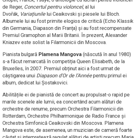
de Reger,
Concertul pentru violoncel,
al lui
Dvořák,
Variațiunile
lui Ceaikovski și piesele lui Bloch.
Albumele lui au fost primite elogios de critică (Echo Klassik
din Germania, Diapason din Franța) și au fost recompensate
Premiul Gramophon al Marii Britanii. În prezent, Alexander
Kniazev este solist la Filarmonicii din Moscova.
Pianista bulgară
Plamena Mangova
(născută în anul 1980)
s-a făcut remarcată în competiția Queen Elisabeth, de la
Bruxelles, în 2007. Premiul obținut aici a fost urmat de
câștigarea unui
Diapason d’Or de l’Année
pentru primul ei
album, dedicat lui Șostakovici.
Abilitățile ei de pianistă de concert au propulsat-o rapid pe
marile scenele ale lumii, ea concertând acum alături de
orchestre de renume, precum Orchestra Filarmonicii din
Rotterdam, Orchestre Philharmonique de Radio France și
Orchestra Simfonică Ceaikovski din Moscova. Plamena
Mangova este, de asemenea, un muzician de cameră foarte
căutat și interpretează regulat alături de artiști precum Maria