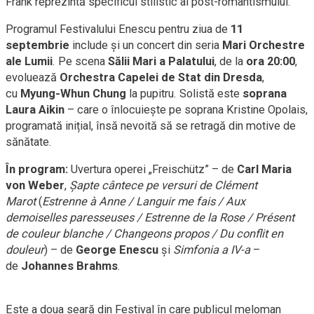
Frank reprezintă specificul stilistic al post-romantismului.
Programul Festivalului Enescu pentru ziua de
11
septembrie
include și un concert din seria
Mari Orchestre
ale Lumii
. Pe scena
Sălii Mari a Palatului
, de la
ora
20:00
,
evoluează
Orchestra Capelei de Stat din Dresda
,
cu
Myung-Whun Chung
la pupitru. Solistă este
soprana
Laura Aikin
– care o înlocuiește pe soprana Kristine Opolais,
programată inițial, însă nevoită să se retragă din motive de
sănătate.
În program:
Uvertura operei „Freischütz” – de
Carl Maria
von Weber
,
Șapte cântece pe versuri de Clément
Marot
(
Estrenne à Anne / Languir me fais / Aux
demoiselles paresseuses / Estrenne de la Rose / Présent
de couleur blanche / Changeons propos / Du conflit en
douleur
) – de
George Enescu
și
Simfonia a IV-a
–
de
Johannes Brahms
.
Este a doua seară din Festival în care publicul meloman