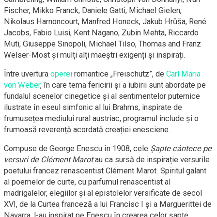
Fischer, Mikko Franck, Daniele Gatti, Michael Gielen,
Nikolaus Harnoncourt, Manfred Honeck, Jakub Hrůša, René
Jacobs, Fabio Luisi, Kent Nagano, Zubin Mehta, Riccardo
Muti, Giuseppe Sinopoli, Michael Tilso, Thomas and Franz
Welser-Möst și mulți alți maeștri exigenți și inspirați.
Între uvertura
operei
romantice „Freischütz”, de
Carl Maria
von Weber
, în care tema fericirii și a iubirii sunt abordate pe
fundalul scenelor cinegetice și al sentimentelor puternice
ilustrate în eseul simfonic al lui Brahms, inspirate de
frumusețea mediului rural austriac, programul include și o
frumoasă reverență acordată creației enesciene.
Compuse de George Enescu în 1908, cele
Șapte cântece pe
versuri de Clément Marot
au ca sursă de inspirație versurile
poetului francez renascentist Clément Marot. Spiritul galant
al poemelor de curte, cu parfumul renascentist al
madrigalelor, elegiilor și al epistolelor versificate de secol
XVI, de la Curtea franceză a lui Francisc I și a Marguerittei de
Navarra, l-au inspirat pe Enescu în crearea celor șapte