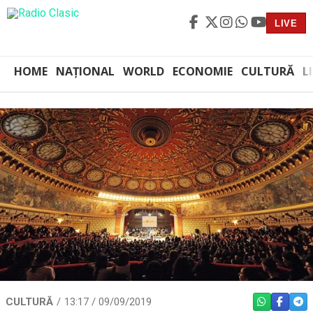
LIVE
HOME
NAȚIONAL
WORLD
ECONOMIE
CULTURĂ
L
CULTURĂ
13:17 / 09/09/2019
WHATSAPP
FACEBO
TEL