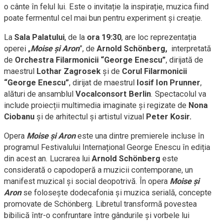
o cânte în felul lui. Este o invitație la inspirație, muzica fiind
poate fermentul cel mai bun pentru experiment și creație.
La
Sala Palatului
, de la
ora 19:30
, are loc reprezentația
operei
„
Moise și Aron
”, de
Arnold
Schönberg
,
interpretată
de
Orchestra Filarmonicii “George Enescu”
,
dirijată de
maestrul
Lothar Zagrosek
și de
Corul Filarmonicii
“George Enescu”
,
dirijat de maestrul
Iosif Ion Prunner
,
alături de ansamblul
Vocalconsort Berlin
. Spectacolul va
include proiecții multimedia imaginate și regizate de
Nona
Ciobanu
și de arhitectul și artistul vizual
Peter Kosir.
Opera
Moise și Aron
este una dintre premierele incluse în
programul Festivalului Internațional George Enescu în ediția
din acest an. Lucrarea lui
Arnold Schönberg
este
considerată o capodoperă a muzicii contemporane, un
manifest muzical și social deopotrivă. În opera
Moise și
Aron
se folosește dodecafonia și muzica serială, concepte
promovate de Schönberg. Libretul transformă povestea
bibilică într-o confruntare între gândurile și vorbele lui