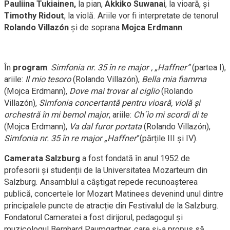
Pauliina Tukiainen,
la
pian,
Akkiko Suwanai
, la vioară, și
Timothy Ridout
, la violă. Ariile vor fi interpretate de tenorul
Rolando Villazón
și de soprana
Mojca Erdmann
.
În
program
:
Simfonia nr. 35 în re major , „Haffner”
(partea I),
ariile:
Il mio tesoro
(Rolando Villazón),
Bella mia fiamma
(Mojca Erdmann),
Dove mai trovar al ciglio
(Rolando
Villazón),
Simfonia concertantă pentru vioară, violă și
orchestră în mi bemol major
, ariile:
Ch´ìo mi scordi di te
(Mojca Erdmann),
Va dal furor portata
(Rolando Villazón),
Simfonia nr. 35 în re major „Haffner
”(părțile III și IV).
Camerata Salzburg
a fost fondată în anul 1952 de
profesorii și studenții de la Universitatea Mozarteum din
Salzburg. Ansamblul a câștigat repede recunoașterea
publică, concertele lor Mozart Matinees devenind unul dintre
principalele puncte de atracție din Festivalul de la Salzburg.
Fondatorul Cameratei a fost dirijorul, pedagogul și
muzicologul Bernhard Paumgartner, care și-a propus să