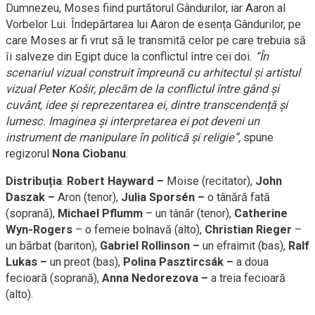
Dumnezeu, Moses fiind purtătorul Gândurilor, iar Aaron al
Vorbelor Lui. Îndepărtarea lui Aaron de esența Gândurilor, pe
care Moses ar fi vrut să le transmită celor pe care trebuia să
îi salveze din Egipt duce la conflictul între cei doi.
“În
scenariul vizual construit împreună cu
arhitectul și artistul
vizual
Peter
Košir, plecăm
de la conflictul între gând și
cuvânt, idee și reprezentarea ei, dintre transcendență și
lumesc.
Imaginea și interpretarea ei pot deveni un
instrument de manipulare în politică și religie”,
spune
regizorul
Nona Ciobanu
.
Distribuția
:
Robert Hayward –
Moise (recitator),
John
Daszak –
Aron (tenor),
Julia Sporsén –
o tânără fată
(soprană),
Michael Pflumm
– un tânăr (tenor),
Catherine
Wyn-Rogers
– o femeie bolnavă (alto),
Christian Rieger
–
un bărbat (bariton),
Gabriel Rollinson –
un efraimit (bas),
Ralf
Lukas –
un preot (bas),
Polina Pasztircsák –
a doua
fecioară (soprană),
Anna Nedorezova –
a treia fecioară
(alto).