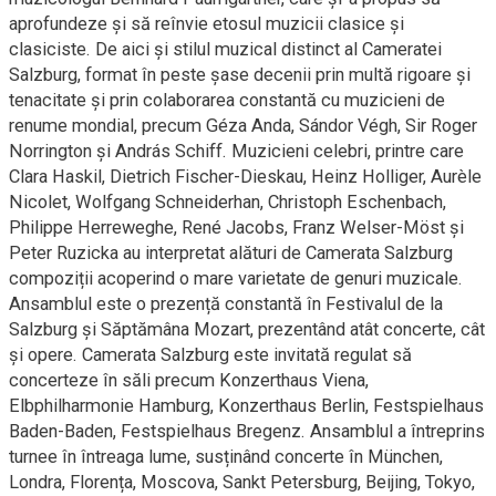
aprofundeze și să reînvie etosul muzicii clasice și
clasiciste. De aici și stilul muzical distinct al Cameratei
Salzburg, format în peste șase decenii prin multă rigoare și
tenacitate și prin colaborarea constantă cu muzicieni de
renume mondial, precum Géza Anda, Sándor Végh, Sir Roger
Norrington și András Schiff. Muzicieni celebri, printre care
Clara Haskil, Dietrich Fischer-Dieskau, Heinz Holliger, Aurèle
Nicolet, Wolfgang Schneiderhan, Christoph Eschenbach,
Philippe Herreweghe, René Jacobs, Franz Welser-Möst și
Peter Ruzicka au interpretat alături de Camerata Salzburg
compoziții acoperind o mare varietate de genuri muzicale.
Ansamblul este o prezență constantă în Festivalul de la
Salzburg și Săptămâna Mozart, prezentând atât concerte, cât
și opere. Camerata Salzburg este invitată regulat să
concerteze în săli precum Konzerthaus Viena,
Elbphilharmonie Hamburg, Konzerthaus Berlin, Festspielhaus
Baden-Baden, Festspielhaus Bregenz. Ansamblul a întreprins
turnee în întreaga lume, susținând concerte în München,
Londra, Florența, Moscova, Sankt Petersburg, Beijing, Tokyo,