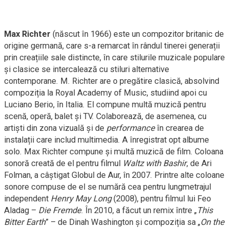
Max Richter
(născut în 1966) este un compozitor britanic de
origine germană, care s-a remarcat în rândul tinerei generații
prin creațiile sale distincte, în care stilurile muzicale populare
și clasice se intercalează cu stiluri alternative
contemporane. M. Richter are o pregătire clasică, absolvind
compoziția la Royal Academy of Music, studiind apoi cu
Luciano Berio, în Italia. El compune multă muzică pentru
scenă, operă, balet și TV. Colaborează, de asemenea, cu
artiști din zona vizuală și de
performance
în crearea de
instalații care includ multimedia. A înregistrat opt albume
solo. Max Richter compune și multă muzică de film. Coloana
sonoră creată de el pentru filmul
Waltz with Bashir
, de Ari
Folman, a câștigat Globul de Aur, în 2007. Printre alte coloane
sonore compuse de el se numără cea pentru lungmetrajul
independent
Henry May Long
(2008), pentru filmul lui Feo
Aladag –
Die Fremde
. În 2010, a făcut un remix între „
This
Bitter Earth
” – de Dinah Washington și compoziția sa „
On the