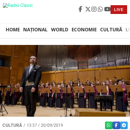
LIVE
HOME
NAȚIONAL
WORLD
ECONOMIE
CULTURĂ
L
CULTURĂ
13:37 / 20/09/2019
WHATSAPP
FACEBO
TEL