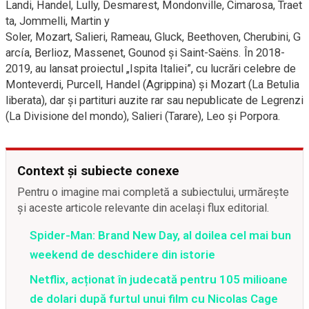
Landi, Handel, Lully, Desmarest, Mondonville, Cimarosa, Traet
ta, Jommelli, Martin y
Soler, Mozart, Salieri, Rameau, Gluck, Beethoven, Cherubini, G
arcía, Berlioz, Massenet, Gounod și Saint-Saëns. În 2018-
2019, au lansat proiectul „Ispita Italiei”, cu lucrări celebre de
Monteverdi, Purcell, Handel (Agrippina) și Mozart (La Betulia
liberata), dar și partituri auzite rar sau nepublicate de Legrenzi
(La Divisione del mondo), Salieri (Tarare), Leo și Porpora.
Context și subiecte conexe
Pentru o imagine mai completă a subiectului, urmărește
și aceste articole relevante din același flux editorial.
Spider-Man: Brand New Day, al doilea cel mai bun
weekend de deschidere din istorie
Netflix, acționat în judecată pentru 105 milioane
de dolari după furtul unui film cu Nicolas Cage