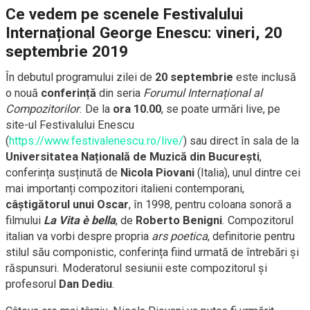
Ce vedem pe scenele Festivalului
Internațional George Enescu: vineri, 20
septembrie 2019
În debutul programului zilei de
20 septembrie
este inclusă
o nouă
conferință
din seria
Forumul Internațional al
Compozitorilor
. De la
ora 10.00
, se poate urmări live, pe
site-ul Festivalului Enescu
(
https://www.festivalenescu.ro/live/
) sau direct în sala de la
Universitatea Națională de Muzică din București
,
conferința susținută de
Nicola Piovani
(Italia), unul dintre cei
mai importanți compozitori italieni contemporani,
câștigătorul unui Oscar
, în 1998, pentru coloana sonoră a
filmului
La Vita è bella
, de
Roberto Benigni
. Compozitorul
italian va vorbi despre propria
ars poetica
, definitorie pentru
stilul său componistic, conferința fiind urmată de întrebări și
răspunsuri. M
oderatorul sesiunii este compozitorul și
profesorul
Dan Dediu
.