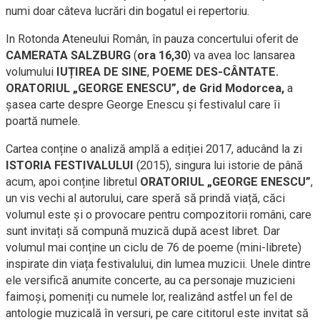
numi doar câteva lucrări din bogatul ei repertoriu.
I
n Rotonda Ateneului Român,
în pauza concertului oferit de
CAMERATA SALZBURG
(
ora 16,30
) va avea loc lansarea
volumului
IUȚIREA DE SINE
,
POEME DES-CÂNTATE.
ORATORIUL „GEORGE ENESCU”,
de Grid Modorcea,
a
șasea carte despre George Enescu și festivalul care îi
poartă numele.
Cartea conține o analiză amplă a ediției 2017, aducând la zi
ISTORIA FESTIVALULUI
(2015), singura lui istorie de până
acum, apoi conține libretul
ORATORIUL „GEORGE ENESCU”
,
un vis vechi al autorului, care speră să prindă viață, căci
volumul este și o provocare pentru compozitorii români, care
sunt invitați să compună muzică după acest libret. Dar
volumul mai conține un ciclu de 76 de poeme (mini-librete)
inspirate din viața festivalului, din lumea muzicii. Unele dintre
ele versifică anumite concerte, au ca personaje muzicieni
faimoși, pomeniți cu numele lor, realizând astfel un fel de
antologie muzicală în versuri, pe care cititorul este invitat să