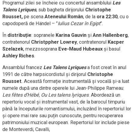
Programul zilei se încheie cu concertul
ansamblului
Les
Talens Lyriques
,
sub bagheta dirijorului
Christophe
Rousset,
pe
scena
Ateneului Român
, de la
ora 22:30
, cu o
capodoperă de Händel – ”
Iulius Cezar în Egipt
”.
În
distribuție
: sopranele
Karina Gauvin
și
Ann Hallenberg
,
contratenorul
Christppher Lowrey
, contratenorul
Kacper
Szelazek
, mezzosoprana
Eve-Maud Hubeaux
și basul
Ashley Riches
.
Ansamblul francez
Les Talens Lyriques
a fost creat în anul
1991 de către harpsicordistul și dirijorul
Christophe
Rousset
. Această formație instrumentală și vocală și-a luat
numele după una dintre operele lui Jean-Philippe Rameau:
Les fêtes d’Hébé, Ou Les talens lyriques
. Abordează un
repertoriu vocal și instrumental vast, de la barocul timpuriu
până la începuturile romantismului, incluzând în repertoriul lor
și opere mai rare sau puțin cunoscute, pentru recuperarea
patrimoniului muzical european. Repertoriul lor include piese
de
Monteverdi, Cavalli,