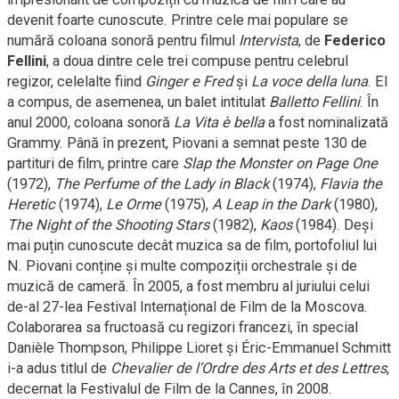
devenit foarte cunoscute. Printre cele mai populare se
numără coloana sonoră pentru filmul
Intervista
, de
Federico
Fellini
, a doua dintre cele trei compuse pentru celebrul
regizor, celelalte fiind
Ginger e Fred
și
La voce della luna
. El
a compus, de asemenea, un balet intitulat
Balletto Fellini
. În
anul 2000, coloana sonoră
La Vita è bella
a fost nominalizată
Grammy. Până în prezent, Piovani a semnat peste 130 de
partituri de film, printre care
Slap the Monster on Page One
(1972),
The Perfume of the Lady in Black
(1974),
Flavia the
Heretic
(1974),
Le Orme
(1975),
A Leap in the Dark
(1980),
The Night of the Shooting Stars
(1982),
Kaos
(1984). Deși
mai puțin cunoscute decât muzica sa de film, portofoliul lui
N. Piovani conține și multe compoziții orchestrale și de
muzică de cameră. În 2005, a fost membru al juriului celui
de-al 27-lea Festival Internațional de Film de la Moscova.
Colaborarea sa fructoasă cu regizori francezi, în special
Danièle Thompson, Philippe Lioret și Éric-Emmanuel Schmitt
i-a adus titlul de
Chevalier de l’Ordre des Arts et des Lettres
,
decernat la Festivalul de Film de la Cannes, în 2008.