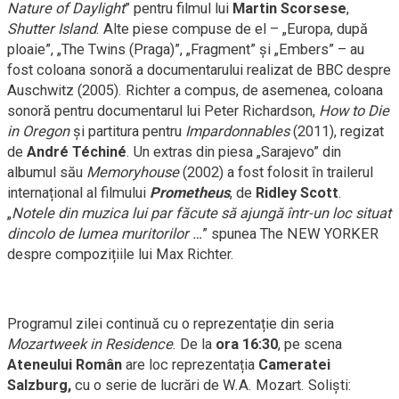
Nature of Daylight
” pentru filmul lui
Martin Scorsese
,
Shutter Island
. Alte piese compuse de el – „Europa, după
ploaie”, „The Twins (Praga)”, „Fragment” și „Embers” – au
fost coloana sonoră a documentarului realizat de BBC despre
Auschwitz (2005). Richter a compus, de asemenea, coloana
sonoră pentru documentarul lui Peter Richardson,
How to Die
in Oregon
și partitura pentru
Impardonnables
(2011), regizat
de
André Téchiné
. Un extras din piesa „Sarajevo” din
albumul său
Memoryhouse
(2002) a fost folosit în trailerul
internațional al filmului
Prometheus
, de
Ridley Scott
.
„
Notele din muzica lui par făcute să ajungă într-un loc situat
dincolo de lumea muritorilor …
” spunea The NEW YORKER
despre compozițiile lui Max Richter.
Programul zilei continuă cu o reprezentație din seria
Mozartweek in Residence
. De la
ora 16:30
, pe scena
Ateneului Român
are loc reprezentația
Cameratei
Salzburg,
cu o serie de lucrări de W.A. Mozart.
Soliști: