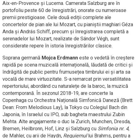
Aix-en-Provence și Lucerna. Camerata Salzburg are în
portofoliu peste 60 de înregistrări, onorate cu numeroase
premii prestigioase. Cele două ediții complete ale
concertelor de pian ale lui Mozart, cu pianiștii maghiari Géza
Anda și András Schiff, precum și înregistrarea completă a
serenadelor lui Mozart, realizate de Sándor Végh, sunt
considerate repere în istoria înregistrărilor clasice.
Soprana germană
Mojca Erdmann
este o vedetă în creștere
rapidă pe scena muzicală internațională, lăudată de critici și
îndrăgită de public pentru frumusețea timbrului ei și arta sa
vocală de mare virtuozitate. S-a remarcat prin versatilitatea
repertoriului, abordând cu naturalețe de la baroc, la muzică
contemporană. În sezonul 2018-19, are concerte la
Copenhaga cu Orchestra Națională Simfonică Daneză (Brett
Dean: From Melodious Lay), la Tokyo cu Colegiul Bach din
Japonia, în Israelul cu IPO, sub bagheta maestrului Zubin
Mehta. Alte angajamente o duc la Zurich, Munchen, Dresda,
Bremen, Heilbronn, Hof, Linz și Salzburg cu
Simfonia nr. 4
,
de Mahler, cu arii de Haydn,
Requiemul
lui Brahms, pentru a