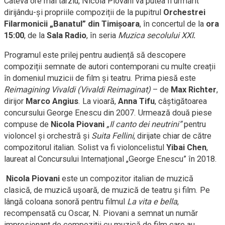
Câteva ore mai târziu, Nicola Piovani va putea fi urmărit
dirijându-și propriile compoziții de la pupitrul
Orchestrei
Filarmonicii „Banatul” din Timișoara
, în concertul de la
ora
15:00
, de la
Sala Radio
, în seria
Muzica secolului XXI
.
Programul este prilej pentru audiență să descopere
compoziții semnate de autori contemporani cu multe creații
în domeniul muzicii de film și teatru. Prima piesă este
Reimagining Vivaldi (Vivaldi Reimaginat)
– de
Max Richter
,
dirijor
Marco Angius
. La vioară,
Anna Tifu
, câștigătoarea
concursului George Enescu din 2007. Urmează două piese
compuse de
Nicola Piovani
„Il canto dei neutrini”
pentru
violoncel și orchestră și
Suita Fellini
, dirijate chiar de către
compozitorul italian. Solist va fi violoncelistul
Yibai Chen
,
laureat al Concursului Internațional „George Enescu” în 2018.
Nicola Piovani
este un compozitor italian de muzică
clasică, de muzică ușoară, de muzică de teatru și film. Pe
lângă coloana sonoră pentru filmul
La vita e bella
,
recompensată cu Oscar, N. Piovani a semnat un număr
impresionant de compoziții cu muzică de film care au