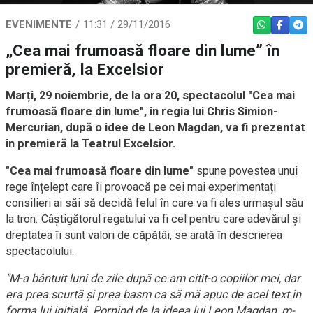
EVENIMENTE
11:31 / 29/11/2016
WHATSAPP
FACEBO
TEL
„Cea mai frumoasă floare din lume” în
premieră, la Excelsior
Marți, 29 noiembrie, de la ora 20, spectacolul "Cea mai
frumoasă floare din lume", în regia lui Chris Simion-
Mercurian, după o idee de Leon Magdan, va fi prezentat
în premieră la Teatrul Excelsior.
"Cea mai frumoasă floare din lume"
spune povestea unui
rege înțelept care îi provoacă pe cei mai experimentați
consilieri ai săi să decidă felul în care va fi ales urmașul său
la tron. Câștigătorul regatului va fi cel pentru care adevărul și
dreptatea îi sunt valori de căpătâi, se arată în descrierea
spectacolului.
"M-a bântuit luni de zile după ce am citit-o copiilor mei, dar
era prea scurtă și prea basm ca să mă apuc de acel text în
forma lui inițială. Pornind de la ideea lui Leon Magdan, m-