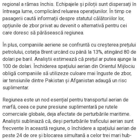
regional a rămas închis. Echipajele și piloții sunt dispersați în
întreaga lume, complicând reluarea operațiunilor. În timp ce
pasagerii caută informații despre statutul călătoriilor lor,
opțiunile de zbor privat au devenit o alternativă pentru cei
care doresc să părăsească regiunea.
În plus, companiile aeriene se confruntă cu creșterea prețului
petrolului, cotația Brent urcând cu până la 13%, atingând 80 de
dolari pe baril. Analiștii estimează că prețul ar putea ajunge la
100 de dolari. Închiderea spațiului aerian din Orientul Mijlociu
obligă companiile să utilizeze culoare mai înguste de zbor,
iar tensiunile dintre Pakistan și Afganistan adaugă un risc
suplimentar.
Regiunea este un nod esențial pentru transportul aerian de
marfă, ceea ce pune presiune suplimentară pe rutele
comerciale globale, deja afectate de perturbările maritime.
Analiștii subliniază că, deși perturbările traficului aerian sunt
frecvente în această regiune, o închidere a spațiului aerian de
peste 24 de ore și blocarea simultană a celor trei mari hub-