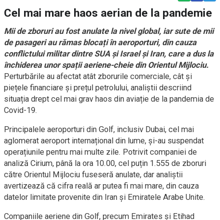
Cel mai mare haos aerian de la pandemie
Mii de zboruri au fost anulate la nivel global, iar sute de mii
de pasageri au rămas blocați în aeroporturi, din cauza
conflictului militar dintre SUA și Israel și Iran, care a dus la
închiderea unor spații aeriene-cheie din Orientul Mijlociu.
Perturbările au afectat atât zborurile comerciale, cât și
piețele financiare și prețul petrolului, analiștii descriind
situația drept cel mai grav haos din aviație de la pandemia de
Covid-19.
Principalele aeroporturi din Golf, inclusiv Dubai, cel mai
aglomerat aeroport internațional din lume, și-au suspendat
operațiunile pentru mai multe zile. Potrivit companiei de
analiză Cirium, până la ora 10.00, cel puțin 1.555 de zboruri
către Orientul Mijlociu fuseseră anulate, dar analiștii
avertizează că cifra reală ar putea fi mai mare, din cauza
datelor limitate provenite din Iran și Emiratele Arabe Unite.
Companiile aeriene din Golf, precum Emirates și Etihad