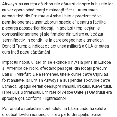
Airways, au anunțat că zborurile către și dinspre hub-urile lor
nu vor opera până marți dimineață târziu. Autoritatea
aeronautică din Emiratele Arabe Unite a precizat că va
permite operarea unor „zboruri speciale” pentru a facilita
plecarea pasagerilor blocați. În același timp, acțiunile
companiilor aeriene și ale firmelor din turism au scăzut
semnificativ, în condițiile în care președintele american
Donald Trump a indicat că acțiunea militară a SUA ar putea
dura încă patru săptămâni.
Impactul haosului aerian se extinde din Asia până în Europa
și America de Nord, afectând pasageri din locații precum
Bali și Frankfurt. De asemenea, unele curse către Cipru au
fost anulate, iar British Airways a suspendat zborurile către
Larnaca. Spațiul aerian deasupra Iranului, Irakului, Kuweitului,
Israelului, Bahrainului, Emiratelor Arabe Unite și Qatarului era
aproape gol, conform Flightradar24.
Pe fondul escaladării conflictului în Liban, unde Israelul a
efectuat lovituri aeriene, o mare parte din spațiul aerian