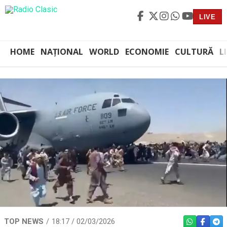
LIVE
HOME
NAȚIONAL
WORLD
ECONOMIE
CULTURĂ
L
TOP NEWS
18:17 / 02/03/2026
WHATSAPP
FACEBO
TEL