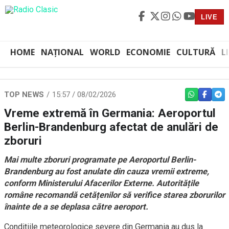
LIVE
HOME
NAȚIONAL
WORLD
ECONOMIE
CULTURĂ
L
TOP NEWS
15:57 / 08/02/2026
WHATSAPP
FACEBO
TEL
Vreme extremă în Germania: Aeroportul
Berlin-Brandenburg afectat de anulări de
zboruri
Mai multe zboruri programate pe Aeroportul Berlin-
Brandenburg au fost anulate din cauza vremii extreme,
conform Ministerului Afacerilor Externe. Autoritățile
române recomandă cetățenilor să verifice starea zborurilor
înainte de a se deplasa către aeroport.
Condițiile meteorologice severe din Germania au dus la