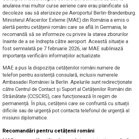
anularea mai multor curse aeriene care erau planificate să
decoleze sau să aterizeze pe Aeroportul Berlin-Brandenburg.
Ministerul Afacerilor Externe (MAE) din România a emis o
alertă pentru cetățenii români care se află în Germania, le
recomandă să se informeze cu privire la starea zborurilor
înainte de a se îndrepta către aeroport. Această situație a
fost semnalată pe 7 februarie 2026, iar MAE subliniază
importanța verificării informațiilor actualizate.
MAE a pus la dispoziția cetățenilor români numere de
telefon pentru asistență consulară, inclusiv numerele
Ambasadei României la Berlin. Apelurile sunt redirecționate
către Centrul de Contact și Suport al Cetățenilor Români din
Străinătate (CCSCRS), care funcționează în regim de
permanență. În plus, cetățenii care se confruntă cu situații
dificile sau de urgență pot contacta telefonul de urgență al
misiunii diplomatice.
Recomandări pentru cetățenii români