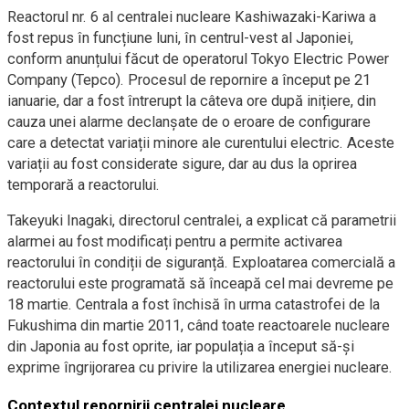
Reactorul nr. 6 al centralei nucleare Kashiwazaki-Kariwa a
fost repus în funcțiune luni, în centrul-vest al Japoniei,
conform anunțului făcut de operatorul Tokyo Electric Power
Company (Tepco). Procesul de repornire a început pe 21
ianuarie, dar a fost întrerupt la câteva ore după inițiere, din
cauza unei alarme declanșate de o eroare de configurare
care a detectat variații minore ale curentului electric. Aceste
variații au fost considerate sigure, dar au dus la oprirea
temporară a reactorului.
Takeyuki Inagaki, directorul centralei, a explicat că parametrii
alarmei au fost modificați pentru a permite activarea
reactorului în condiții de siguranță. Exploatarea comercială a
reactorului este programată să înceapă cel mai devreme pe
18 martie. Centrala a fost închisă în urma catastrofei de la
Fukushima din martie 2011, când toate reactoarele nucleare
din Japonia au fost oprite, iar populația a început să-și
exprime îngrijorarea cu privire la utilizarea energiei nucleare.
Contextul repornirii centralei nucleare