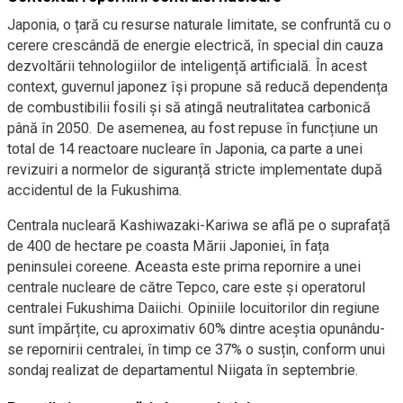
Japonia, o țară cu resurse naturale limitate, se confruntă cu o
cerere crescândă de energie electrică, în special din cauza
dezvoltării tehnologiilor de inteligență artificială. În acest
context, guvernul japonez își propune să reducă dependența
de combustibilii fosili și să atingă neutralitatea carbonică
până în 2050. De asemenea, au fost repuse în funcțiune un
total de 14 reactoare nucleare în Japonia, ca parte a unei
revizuiri a normelor de siguranță stricte implementate după
accidentul de la Fukushima.
Centrala nucleară Kashiwazaki-Kariwa se află pe o suprafață
de 400 de hectare pe coasta Mării Japoniei, în fața
peninsulei coreene. Aceasta este prima repornire a unei
centrale nucleare de către Tepco, care este și operatorul
centralei Fukushima Daiichi. Opiniile locuitorilor din regiune
sunt împărțite, cu aproximativ 60% dintre aceștia opunându-
se repornirii centralei, în timp ce 37% o susțin, conform unui
sondaj realizat de departamentul Niigata în septembrie.