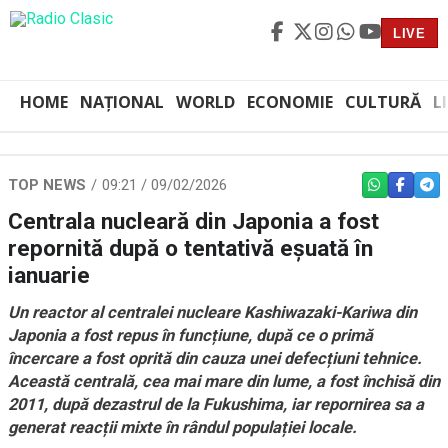
LIVE
HOME
NAȚIONAL
WORLD
ECONOMIE
CULTURĂ
L
TOP NEWS
09:21 / 09/02/2026
WHATSAPP
FACEBO
TEL
Centrala nucleară din Japonia a fost
repornită după o tentativă eșuată în
ianuarie
Un reactor al centralei nucleare Kashiwazaki-Kariwa din
Japonia a fost repus în funcțiune, după ce o primă
încercare a fost oprită din cauza unei defecțiuni tehnice.
Această centrală, cea mai mare din lume, a fost închisă din
2011, după dezastrul de la Fukushima, iar repornirea sa a
generat reacții mixte în rândul populației locale.