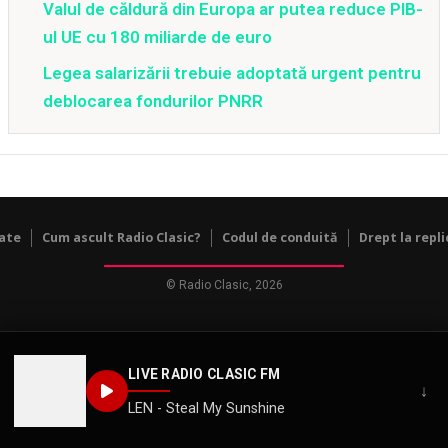
Valul de căldură din Europa ar putea reduce PIB-
ul UE cu 180 miliarde de euro
Legea salarizării trebuie adoptată urgent pentru
deblocarea fondurilor PNRR
tate
Cum ascult Radio Clasic?
Codul de conduită
Drept la repli
© Radio Clasic, 2026
LIVE RADIO CLASIC FM
↓
LEN - Steal My Sunshine