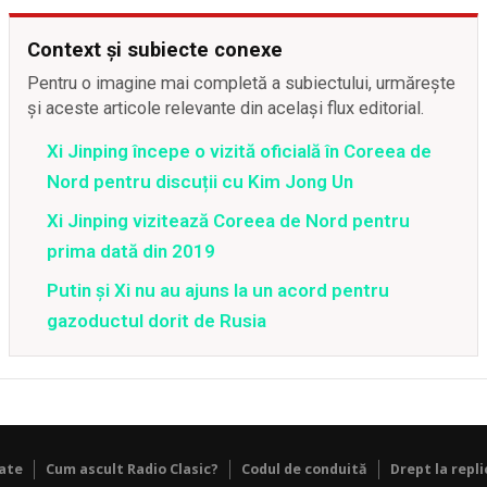
Context și subiecte conexe
Pentru o imagine mai completă a subiectului, urmărește
și aceste articole relevante din același flux editorial.
Xi Jinping începe o vizită oficială în Coreea de
Nord pentru discuții cu Kim Jong Un
Xi Jinping vizitează Coreea de Nord pentru
prima dată din 2019
Putin și Xi nu au ajuns la un acord pentru
gazoductul dorit de Rusia
tate
Cum ascult Radio Clasic?
Codul de conduită
Drept la repli