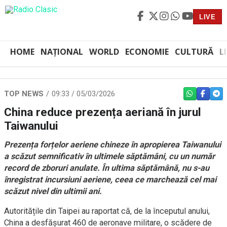
LIVE
HOME
NAȚIONAL
WORLD
ECONOMIE
CULTURĂ
L
TOP NEWS
09:33 / 05/03/2026
WHATSAPP
FACEBO
TEL
China reduce prezența aeriană în jurul
Taiwanului
Prezența forțelor aeriene chineze în apropierea Taiwanului
a scăzut semnificativ în ultimele săptămâni, cu un număr
record de zboruri anulate. În ultima săptămână, nu s-au
înregistrat incursiuni aeriene, ceea ce marchează cel mai
scăzut nivel din ultimii ani.
Autoritățile din Taipei au raportat că, de la începutul anului,
China a desfășurat 460 de aeronave militare, o scădere de