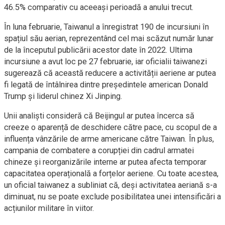
46.5% comparativ cu aceeași perioadă a anului trecut.
În luna februarie, Taiwanul a înregistrat 190 de incursiuni în
spațiul său aerian, reprezentând cel mai scăzut număr lunar
de la începutul publicării acestor date în 2022. Ultima
incursiune a avut loc pe 27 februarie, iar oficialii taiwanezi
sugerează că această reducere a activității aeriene ar putea
fi legată de întâlnirea dintre președintele american Donald
Trump și liderul chinez Xi Jinping.
Unii analiști consideră că Beijingul ar putea încerca să
creeze o aparență de deschidere către pace, cu scopul de a
influența vânzările de arme americane către Taiwan. În plus,
campania de combatere a corupției din cadrul armatei
chineze și reorganizările interne ar putea afecta temporar
capacitatea operațională a forțelor aeriene. Cu toate acestea,
un oficial taiwanez a subliniat că, deși activitatea aeriană s-a
diminuat, nu se poate exclude posibilitatea unei intensificări a
acțiunilor militare în viitor.