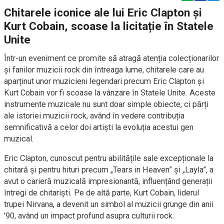
Chitarele iconice ale lui Eric Clapton și
Kurt Cobain, scoase la licitație în Statele
Unite
Într-un eveniment ce promite să atragă atenția colecționarilor
și fanilor muzicii rock din întreaga lume, chitarele care au
aparținut unor muzicieni legendari precum Eric Clapton și
Kurt Cobain vor fi scoase la vânzare în Statele Unite. Aceste
instrumente muzicale nu sunt doar simple obiecte, ci părți
ale istoriei muzicii rock, având în vedere contribuția
semnificativă a celor doi artiști la evoluția acestui gen
muzical.
Eric Clapton, cunoscut pentru abilitățile sale excepționale la
chitară și pentru hituri precum „Tears in Heaven” și „Layla”, a
avut o carieră muzicală impresionantă, influențând generații
întregi de chitariști. Pe de altă parte, Kurt Cobain, liderul
trupei Nirvana, a devenit un simbol al muzicii grunge din anii
’90, având un impact profund asupra culturii rock.