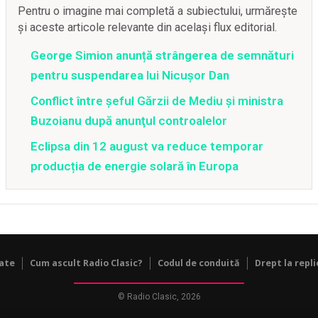
Pentru o imagine mai completă a subiectului, urmărește
și aceste articole relevante din același flux editorial.
George Simion anunță strângerea de semnături
pentru suspendarea lui Nicușor Dan
Conflict între şeful Gărzii de Mediu şi ministra
Buzoianu după anunţul controalelor
Eclipsa din 12 august va reduce temporar
producția de energie solară în Europa
tate
Cum ascult Radio Clasic?
Codul de conduită
Drept la repli
© Radio Clasic, 2026