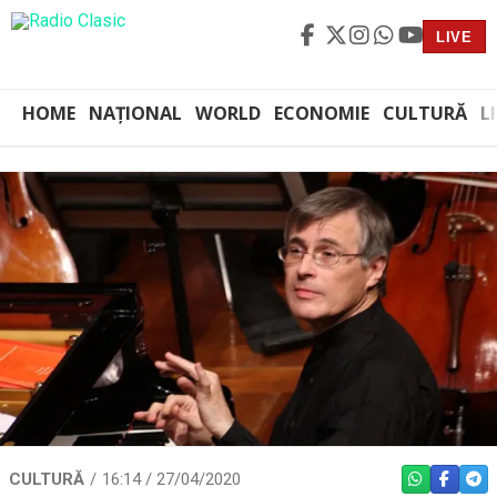
LIVE
HOME
NAȚIONAL
WORLD
ECONOMIE
CULTURĂ
L
CULTURĂ
16:14 / 27/04/2020
WHATSAPP
FACEBO
TEL