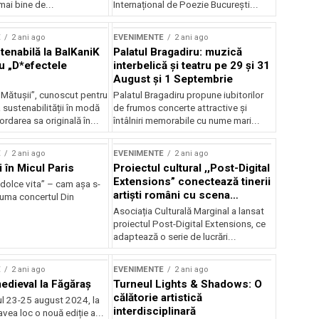
mai bine de...
Internațional de Poezie București...
E
2 ani ago
EVENIMENTE
2 ani ago
enabilă la BalKaniK
Palatul Bragadiru: muzică
cu „D*efectele
interbelică şi teatru pe 29 şi 31
August şi 1 Septembrie
 Mătușii”, cunoscut pentru
Palatul Bragadiru propune iubitorilor
sustenabilității în modă
de frumos concerte attractive şi
ordarea sa originală în...
întâlniri memorabile cu nume mari...
E
2 ani ago
EVENIMENTE
2 ani ago
i în Micul Paris
Proiectul cultural ,,Post-Digital
Extensions” conectează tinerii
dolce vita” – cam așa s-
artiști români cu scena
zuma concertul Din
internațională
Asociația Culturală Marginal a lansat
proiectul Post-Digital Extensions, ce
adaptează o serie de lucrări...
E
2 ani ago
EVENIMENTE
2 ani ago
medieval la Făgăraș
Turneul Lights & Shadows: O
călătorie artistică
l 23-25 august 2024, la
interdisciplinară
vea loc o nouă ediție a...