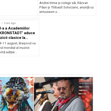
Andrei Irimia și colegii săi, Răzvan
Păun și Thibault Solorzano, anunță cu
entuziasm o...
E
2 ani ago
II-a a Academiilor
KRONSTADT’ aduce
zicii clasice la
 4-11 august, Brașovul va
ul mondial al muzicii
ită ediției...
EVENIMENTE
Weekend c
Teatru la 
eveniment