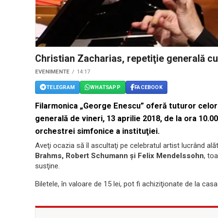
Christian Zacharias, repetiţie generală cu
EVENIMENTE
14:17
TELEGRAM
WHATSAPP
FACEBOOK
Filarmonica „George Enescu” oferă tuturor celor i
generală de vineri, 13 aprilie 2018, de la ora 10.0
orchestrei simfonice a instituţiei.
Aveţi ocazia să îl ascultaţi pe celebratul artist lucrând al
Brahms, Robert Schumann şi Felix Mendelssohn
, to
susţine.
Biletele, în valoare de 15 lei, pot fi achiziţionate de la cas