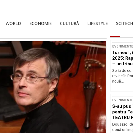
WORLD
ECONOMIE
CULTURĂ
LIFESTYLE
SCITECH
EVENIMENT
Turneul „
2025: Ra
– un tribu
și Occide
Seria de co
revine în R
nouă...
EVENIMENT
S-au pus 
pentru Fe
TEATRU 
Douăzeci de
două online