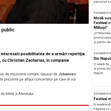
parcursul a 
EVENIMENT
Modă sust
Festival 
Mătușii”
 public
„D*efectele
promovarea 
și pentru ab
nteresati posibilitatea de a urmări repetiţia
EVENIMENT
Din Napol
0, cu Christian Zacharias, în compania
O seară de „
ar putea re
Napoli...
ături de muzicienii români, opusuri de
Johannes
ate prezente pe afişul concertelor pe care le vor
a de bilete a Ateneului.
EVENIMENT
Festival 
În weekendu
Făgăraș va a