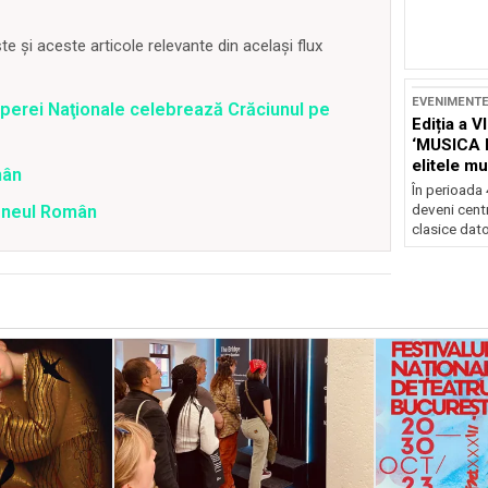
 și aceste articole relevante din același flux
EVENIMENT
 Operei Naţionale celebrează Crăciunul pe
Ediția a V
‘MUSICA 
elitele mu
mân
Brașov
În perioada
deveni centr
teneul Român
clasice dator