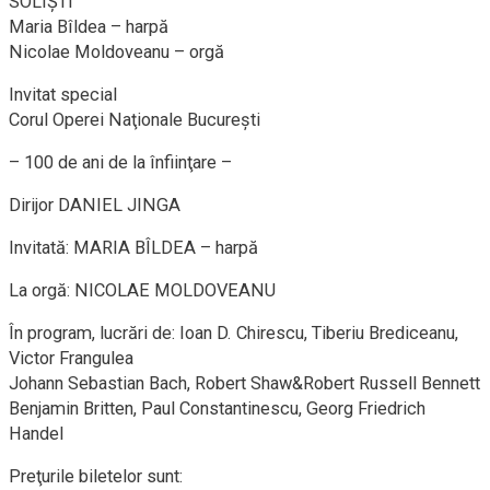
SOLIŞTI
Maria Bîldea – harpă
Nicolae Moldoveanu – orgă
Invitat special
Corul Operei Naţionale Bucureşti
– 100 de ani de la înfiinţare –
Dirijor DANIEL JINGA
Invitată: MARIA BÎLDEA – harpă
La orgă: NICOLAE MOLDOVEANU
În program, lucrări de: Ioan D. Chirescu, Tiberiu Brediceanu,
Victor Frangulea
Johann Sebastian Bach, Robert Shaw&Robert Russell Bennett
Benjamin Britten, Paul Constantinescu, Georg Friedrich
Handel
Preţurile biletelor sunt: