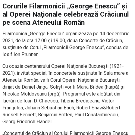
Corurile Filarmonicii „George Enescu” şi
al Operei Naţionale celebrează Crăciunul
pe scena Ateneului Român
Filarmonica „George Enescu” organizează pe 14 decembrie
2021, de la ora 17.00 şi 19.00, două Concerte de Crăciun,
susţinute de Corul „Filarmonicii George Enescu”, condus de
Iosif Ion Prunner.
Cu ocazia centenarului Operei Naţionale Bucureşti (1921-
2021), invitat special, în concertele susţinute în Sala mare a
Ateneului Român, va fi Corul Operei Naţionale Bucureşti,
dirijat de Daniel Jinga. Solişti vor fi Maria Bîldea (harpă) şi
Nicolae Moldoveanu (orgă). Programul este alcătuit din
lucrări de Ioan D. Chirescu, Tiberiu Brediceanu, Victor
Frangulea, Johann Sebastian Bach, Robert Shaw&Robert
Russell Bennett, Benjamin Britten, Paul Constantinescu,
Georg Friedrich Handel.
„Concertul de Crăciun al Corului Filarmonicii George Enescu