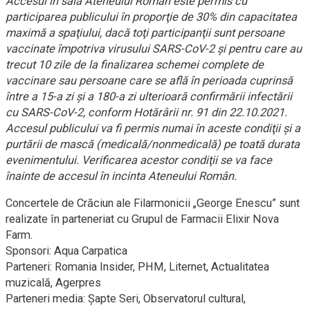
Accesul în sala Ateneului Român este permis cu
participarea publicului în proporţie de 30% din capacitatea
maximă a spaţiului, dacă toţi participanţii sunt persoane
vaccinate împotriva virusului SARS-CoV-2 şi pentru care au
trecut 10 zile de la finalizarea schemei complete de
vaccinare sau persoane care se află în perioada cuprinsă
între a 15-a zi şi a 180-a zi ulterioară confirmării infectării
cu SARS-CoV-2, conform Hotărârii nr. 91 din 22.10.2021.
Accesul publicului va fi permis numai în aceste condiţii şi a
purtării de mască (medicală/nonmedicală) pe toată durata
evenimentului. Verificarea acestor condiţii se va face
înainte de accesul în incinta Ateneului Român.
Concertele de Crăciun ale Filarmonicii „George Enescu” sunt
realizate în parteneriat cu Grupul de Farmacii Elixir Nova
Farm.
Sponsori: Aqua Carpatica
Parteneri: Romania Insider, PHM, Liternet, Actualitatea
muzicală, Agerpres
Parteneri media: Şapte Seri, Observatorul cultural,