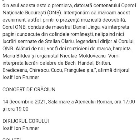
din anul acesta este o premieră, datorată centenarului Operei
Naţionale Bucureşti (ONB). Intenţionăm să marcăm acest
eveniment, astfel, printr-o prezenţă muzicală deosebită.
Corul ONB, condus de maestrul Daniel Jinga, va interpreta
pagini cunoscute din colindele româneşti, nelipsind nici
lucrări semnate de Stelian Olariu, legendarul dirijor al Corului
ONB. Alături de noi, vor fi doi muzicieni de marcă, harpista
Maria Bîldea şi organistul Nicolae Moldoveanu. Vom
interpreta lucrări celebre de Bach, Handel, Britten,
Brediceanu, Chirescu, Cucu, Frangulea ş.a.”, afirmă dirijorul
Iosif Ion Prunner.
CONCERT DE CRĂCIUN
14 decembrie 2021, Sala mare a Ateneului Român, ora 17.00
şi ora 19.00
DIRIJORUL CORULUI
Iosif Ion Prunner