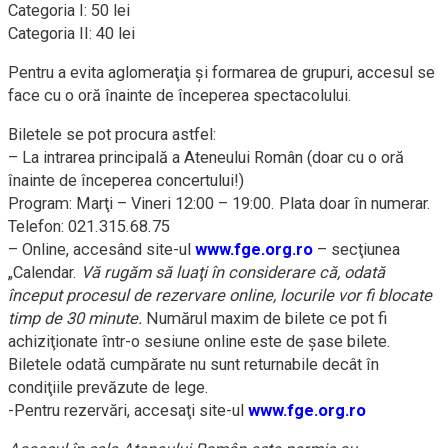
Categoria I: 50 lei
Categoria II: 40 lei
Pentru a evita aglomeraţia şi formarea de grupuri, accesul se
face cu o oră înainte de începerea spectacolului.
Biletele se pot procura astfel:
– La intrarea principală a Ateneului Român (doar cu o oră
înainte de începerea concertului!)
Program: Marţi – Vineri 12:00 – 19:00. Plata doar în numerar.
Telefon: 021.315.68.75
– Online, accesând site-ul
www.fge.org.ro
– secţiunea
„Calendar.
Vă rugăm să luaţi în considerare că, odată
început procesul de rezervare online, locurile vor fi blocate
timp de 30 minute.
Numărul maxim de bilete ce pot fi
achiziţionate într-o sesiune online este de şase bilete.
Biletele odată cumpărate nu sunt returnabile decât în
condiţiile prevăzute de lege.
-Pentru rezervări, accesaţi site-ul
www.fge.org.ro