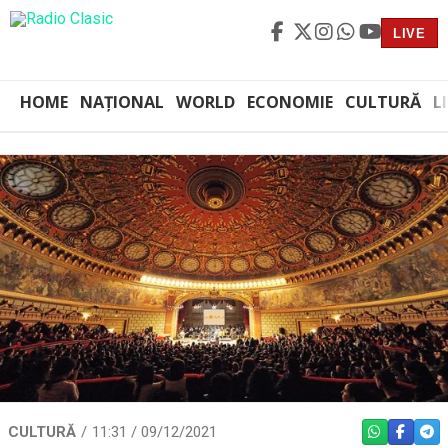
LIVE
HOME
NAȚIONAL
WORLD
ECONOMIE
CULTURĂ
L
CULTURĂ
11:31 / 09/12/2021
WHATSAPP
FACEBO
TEL