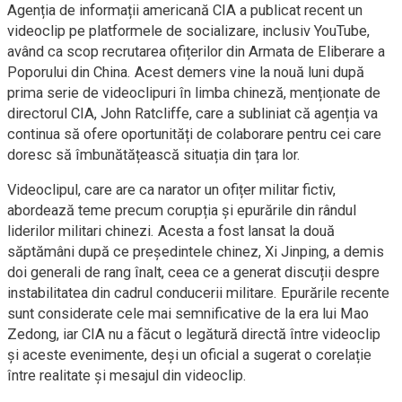
Agenția de informații americană CIA a publicat recent un
videoclip pe platformele de socializare, inclusiv YouTube,
având ca scop recrutarea ofițerilor din Armata de Eliberare a
Poporului din China. Acest demers vine la nouă luni după
prima serie de videoclipuri în limba chineză, menționate de
directorul CIA, John Ratcliffe, care a subliniat că agenția va
continua să ofere oportunități de colaborare pentru cei care
doresc să îmbunătățească situația din țara lor.
Videoclipul, care are ca narator un ofițer militar fictiv,
abordează teme precum corupția și epurările din rândul
liderilor militari chinezi. Acesta a fost lansat la două
săptămâni după ce președintele chinez, Xi Jinping, a demis
doi generali de rang înalt, ceea ce a generat discuții despre
instabilitatea din cadrul conducerii militare. Epurările recente
sunt considerate cele mai semnificative de la era lui Mao
Zedong, iar CIA nu a făcut o legătură directă între videoclip
și aceste evenimente, deși un oficial a sugerat o corelație
între realitate și mesajul din videoclip.