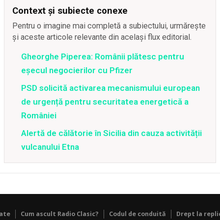
Context și subiecte conexe
Pentru o imagine mai completă a subiectului, urmărește
și aceste articole relevante din același flux editorial.
Gheorghe Piperea: Românii plătesc pentru
eșecul negocierilor cu Pfizer
PSD solicită activarea mecanismului european
de urgență pentru securitatea energetică a
României
Alertă de călătorie în Sicilia din cauza activității
vulcanului Etna
tate
Cum ascult Radio Clasic?
Codul de conduită
Drept la repli