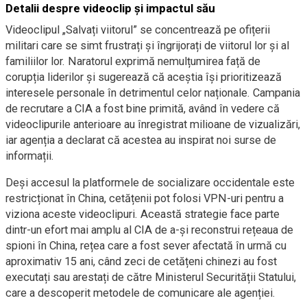
Detalii despre videoclip și impactul său
Videoclipul „Salvați viitorul” se concentrează pe ofițerii
militari care se simt frustrați și îngrijorați de viitorul lor și al
familiilor lor. Naratorul exprimă nemulțumirea față de
corupția liderilor și sugerează că aceștia își prioritizează
interesele personale în detrimentul celor naționale. Campania
de recrutare a CIA a fost bine primită, având în vedere că
videoclipurile anterioare au înregistrat milioane de vizualizări,
iar agenția a declarat că acestea au inspirat noi surse de
informații.
Deși accesul la platformele de socializare occidentale este
restricționat în China, cetățenii pot folosi VPN-uri pentru a
viziona aceste videoclipuri. Această strategie face parte
dintr-un efort mai amplu al CIA de a-și reconstrui rețeaua de
spioni în China, rețea care a fost sever afectată în urmă cu
aproximativ 15 ani, când zeci de cetățeni chinezi au fost
executați sau arestați de către Ministerul Securității Statului,
care a descoperit metodele de comunicare ale agenției.