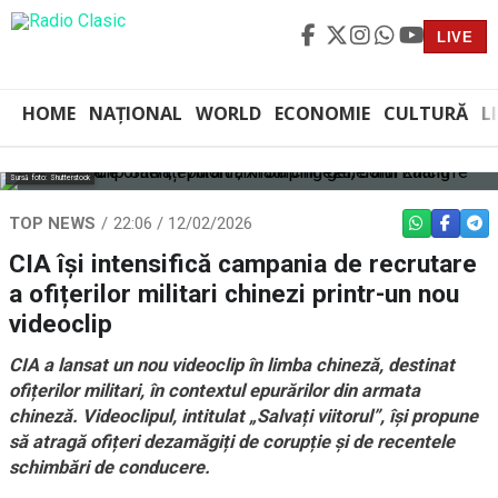
LIVE
HOME
NAȚIONAL
WORLD
ECONOMIE
CULTURĂ
L
Sursă foto: Shutterstock
TOP NEWS
22:06 / 12/02/2026
WHATSAPP
FACEBO
TEL
CIA își intensifică campania de recrutare
a ofițerilor militari chinezi printr-un nou
videoclip
CIA a lansat un nou videoclip în limba chineză, destinat
ofițerilor militari, în contextul epurărilor din armata
chineză. Videoclipul, intitulat „Salvați viitorul”, își propune
să atragă ofițeri dezamăgiți de corupție și de recentele
schimbări de conducere.