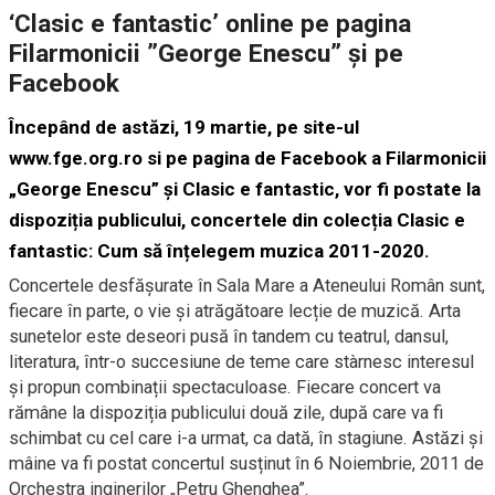
‘Clasic e fantastic’ online pe pagina
Filarmonicii ”George Enescu” și pe
Facebook
Începând de astăzi, 19 martie, pe site-ul
www.fge.org.ro si pe pagina de Facebook a Filarmonicii
„George Enescu” și Clasic e fantastic, vor fi postate la
dispoziția publicului, concertele din colecția Clasic e
fantastic: Cum să înțelegem muzica 2011-2020.
Concertele desfășurate în Sala Mare a Ateneului Român sunt,
fiecare în parte, o vie și atrăgătoare lecție de muzică. Arta
sunetelor este deseori pusă în tandem cu teatrul, dansul,
literatura, într-o succesiune de teme care stàrnesc interesul
și propun combinații spectaculoase. Fiecare concert va
rămâne la dispoziția publicului două zile, după care va fi
schimbat cu cel care i-a urmat, ca dată, în stagiune. Astăzi și
mâine va fi postat concertul susținut în 6 Noiembrie, 2011 de
Orchestra inginerilor „Petru Ghenghea”.