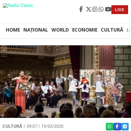
LIVE
HOME
NAȚIONAL
WORLD
ECONOMIE
CULTURĂ
L
CULTURĂ
09:07 / 19/03/2020
WHATSAPP
FACEBO
TEL