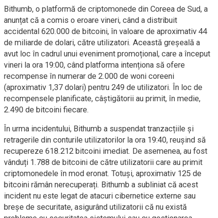
Bithumb, o platformă de criptomonede din Coreea de Sud, a
anunțat că a comis o eroare vineri, când a distribuit
accidental 620.000 de bitcoini, în valoare de aproximativ 44
de miliarde de dolari, către utilizatori. Această greșeală a
avut loc în cadrul unui eveniment promoțional, care a început
vineri la ora 19:00, când platforma intenționa să ofere
recompense în numerar de 2.000 de woni coreeni
(aproximativ 1,37 dolari) pentru 249 de utilizatori. În loc de
recompensele planificate, câștigătorii au primit, în medie,
2.490 de bitcoini fiecare.
În urma incidentului, Bithumb a suspendat tranzacțiile și
retragerile din conturile utilizatorilor la ora 19:40, reușind să
recupereze 618.212 bitcoini imediat. De asemenea, au fost
vânduți 1.788 de bitcoini de către utilizatorii care au primit
criptomonedele în mod eronat. Totuși, aproximativ 125 de
bitcoini rămân nerecuperați. Bithumb a subliniat că acest
incident nu este legat de atacuri cibernetice externe sau
breșe de securitate, asigurând utilizatorii că nu există