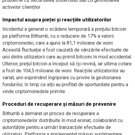
probleme cu securitatea sistemului sau cu gestionarea
activelor clienților.
Impactul asupra pieței și reacțiile utilizatorilor
Incidentul a generat o scădere temporară a prețului bitcoin
pe platforma Bithumb, cu o reducere de 17% a valorii
criptomonedei, care a ajuns la 81,1 milioane de woni.
Această fluctuație a fost cauzată de vânzările efectuate de
unii dintre utilizatorii care au primit bitcoini în mod accidental.
Ulterior, prețul bitcoin a început să își revină, iar ultima cotare
a fost de 104,5 milioane de woni. Reacțiile utilizatorilor au
variat, unii exprimând îngrijorare cu privire la gestionarea
fondurilor, în timp ce alții au profitat de oportunitate pentru a
vinde criptomonedele primite.
Proceduri de recuperare și măsuri de prevenire
Bithumb a demarat un proces de recuperare a
criptomonedelor distribuite în mod eronat, colaborând cu
autoritățile pentru a urmări tranzacțiile efectuate de
utilizatori. Platforma a implementat măsuri suplimentare