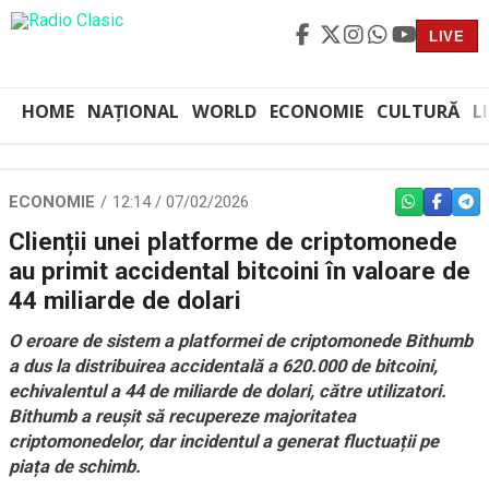
LIVE
HOME
NAȚIONAL
WORLD
ECONOMIE
CULTURĂ
L
ECONOMIE
12:14 / 07/02/2026
WHATSAPP
FACEBO
TEL
Clienții unei platforme de criptomonede
au primit accidental bitcoini în valoare de
44 miliarde de dolari
O eroare de sistem a platformei de criptomonede Bithumb
a dus la distribuirea accidentală a 620.000 de bitcoini,
echivalentul a 44 de miliarde de dolari, către utilizatori.
Bithumb a reușit să recupereze majoritatea
criptomonedelor, dar incidentul a generat fluctuații pe
piața de schimb.