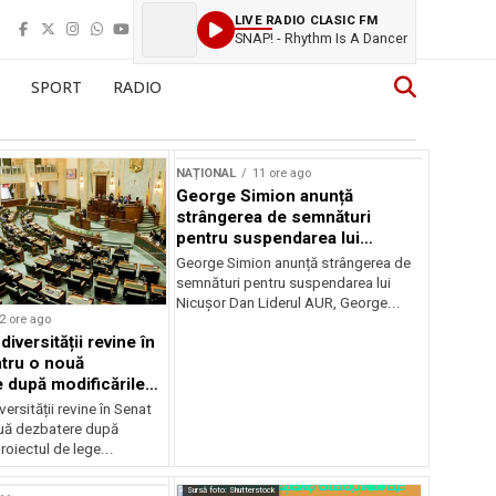
LIVE RADIO CLASIC FM
SNAP! - Rhythm Is A Dancer
SPORT
RADIO
NAȚIONAL
11 ore ago
George Simion anunță
strângerea de semnături
pentru suspendarea lui
Nicușor Dan
George Simion anunță strângerea de
semnături pentru suspendarea lui
Nicușor Dan Liderul AUR, George...
2 ore ago
iversității revine în
tru o nouă
 după modificările
or
ersității revine în Senat
uă dezbatere după
roiectul de lege...
Sursă foto: Shutterstock