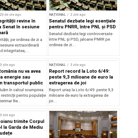
23 de ore ago
NAȚIONAL
2 zile ago
grității revine în
Senatul dezbate legi esențiale
la Senat în sesiune
pentru PNRR, între PNL și PSD
nară
Senatul dezbate legi controversate
între PNL și PSD, jaloane PNRR pe
ității, pe ordinea de zi a
ordinea de zi...
 sesiune extraordinară
d integritatea,...
3 zile ago
NAȚIONAL
3 zile ago
România nu va avea
Report record la Loto 6/49:
la energie sau
peste 9,3 milioane de euro la
 în transportul public
extragerea de joi
luăm în calcul scumpirea
Report uriaș la Loto 6/49: peste 9,3
 restricții pentru populație
milioane de euro la extragerea de
erimar Ilie...
joi...
3 zile ago
oianu trimite Corpul
l la Garda de Mediu
județe