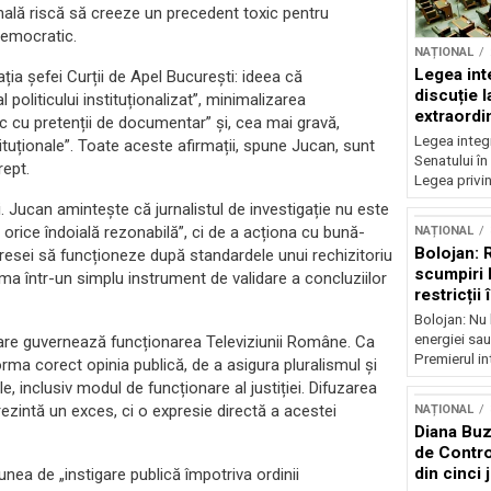
ională riscă să creeze un precedent toxic pentru
 democratic.
NAȚIONAL
Legea inte
ția șefei Curții de Apel București: ideea că
discuție 
politicului instituționalizat”, minimalizarea
extraordi
tic cu pretenții de documentar” și, cea mai gravă,
Legea integr
stituționale”. Toate aceste afirmații, spune Jucan, sunt
Senatului în
rept.
Legea privin
. Jucan amintește că jurnalistul de investigație nu este
 orice îndoială rezonabilă”, ci de a acționa cu bună-
NAȚIONAL
Bolojan: 
 presei să funcționeze după standardele unui rechizitoriu
scumpiri 
rma într-un simplu instrument de validare a concluziilor
restricții
Bolojan: Nu 
energiei sau
care guvernează funcționarea Televiziunii Române. Ca
Premierul int
rma corect opinia publică, de a asigura pluralismul și
nale, inclusiv modul de funcționare al justiției. Difuzarea
prezintă un exces, ci o expresie directă a acestei
NAȚIONAL
Diana Buz
de Contro
din cinci 
iunea de „instigare publică împotriva ordinii