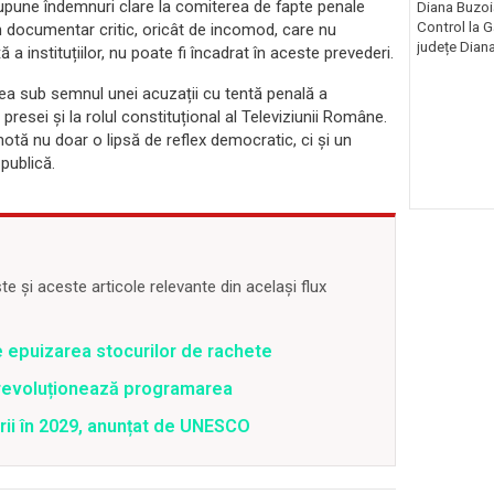
supune îndemnuri clare la comiterea de fapte penale
Diana Buzoi
Control la 
Un documentar critic, oricât de incomod, care nu
județe Diana
a instituțiilor, nu poate fi încadrat în aceste prevederi.
ea sub semnul unei acuzații cu tentă penală a
a presei și la rolul constituțional al Televiziunii Române.
enotă nu doar o lipsă de reflex democratic, ci și un
publică.
 și aceste articole relevante din același flux
e epuizarea stocurilor de rachete
revoluționează programarea
rii în 2029, anunțat de UNESCO