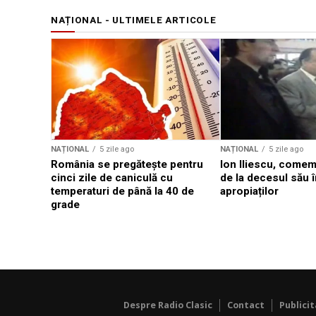
NAȚIONAL - ULTIMELE ARTICOLE
NAȚIONAL
5 zile ago
NAȚIONAL
5 zile ago
România se pregătește pentru
Ion Iliescu, comem
cinci zile de caniculă cu
de la decesul său î
temperaturi de până la 40 de
apropiaților
grade
Despre Radio Clasic
Contact
Publici