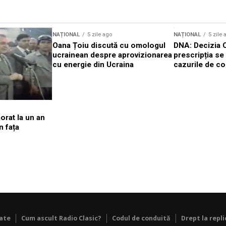
NAȚIONAL
5 zile ago
NAȚIONAL
5 zile 
Oana Țoiu discută cu omologul
DNA: Decizia 
ucrainean despre aprovizionarea
prescripția se 
cu energie din Ucraina
cazurile de co
orat la un an
n fața
tate
Cum ascult Radio Clasic?
Codul de conduită
Drept la repli