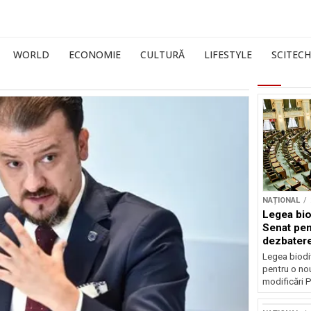
WORLD
ECONOMIE
CULTURĂ
LIFESTYLE
SCITECH
NAȚIONAL
Legea biod
Senat pen
dezbatere
deputațil
Legea biodiv
pentru o no
modificări P