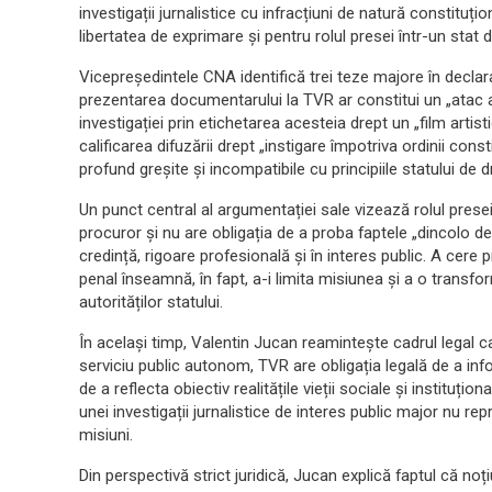
investigații jurnalistice cu infracțiuni de natură constituț
libertatea de exprimare și pentru rolul presei într-un stat
Vicepreședintele CNA identifică trei teze majore în declara
prezentarea documentarului la TVR ar constitui un „atac al 
investigației prin etichetarea acesteia drept un „film artis
calificarea difuzării drept „instigare împotriva ordinii con
profund greșite și incompatibile cu principiile statului de d
Un punct central al argumentației sale vizează rolul presei
procuror și nu are obligația de a proba faptele „dincolo de
credință, rigoare profesională și în interes public. A cere
penal înseamnă, în fapt, a-i limita misiunea și a o transfo
autorităților statului.
În același timp, Valentin Jucan reamintește cadrul legal 
serviciu public autonom, TVR are obligația legală de a info
de a reflecta obiectiv realitățile vieții sociale și instituțio
unei investigații jurnalistice de interes public major nu re
misiuni.
Din perspectivă strict juridică, Jucan explică faptul că noț