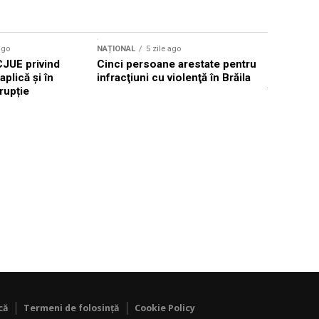
ago
NAȚIONAL
5 zile ago
NAȚIONAL
CJUE privind
Cinci persoane arestate pentru
Primarul 
aplică și în
infracţiuni cu violenţă în Brăila
raționaliz
rupție
în Iași pe
că
Termeni de folosință
Cookie Policy