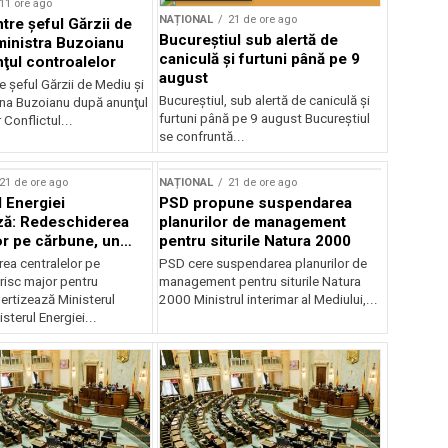
11 ore ago
NAȚIONAL
21 de ore ago
ntre şeful Gărzii de
Bucureștiul sub alertă de
ministra Buzoianu
caniculă și furtuni până pe 9
ţul controalelor
august
e şeful Gărzii de Mediu şi
Bucureștiul, sub alertă de caniculă și
ana Buzoianu după anunţul
furtuni până pe 9 august Bucureștiul
 Conflictul...
se confruntă...
21 de ore ago
NAȚIONAL
21 de ore ago
l Energiei
PSD propune suspendarea
ză: Redeschiderea
planurilor de management
or pe cărbune, un
pentru siturile Natura 2000
r pentru România
ea centralelor pe
PSD cere suspendarea planurilor de
risc major pentru
management pentru siturile Natura
ertizează Ministerul
2000 Ministrul interimar al Mediului,...
sterul Energiei...