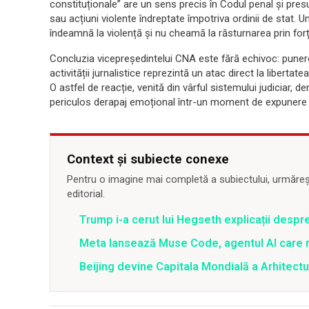
constituționale” are un sens precis în Codul penal și pre
sau acțiuni violente îndreptate împotriva ordinii de stat. 
îndeamnă la violență și nu cheamă la răsturnarea prin forță 
Concluzia vicepreședintelui CNA este fără echivoc: puner
activității jurnalistice reprezintă un atac direct la libertate
O astfel de reacție, venită din vârful sistemului judiciar, d
periculos derapaj emoțional într-un moment de expunere 
Context și subiecte conexe
Pentru o imagine mai completă a subiectului, urmărește
editorial.
Trump i-a cerut lui Hegseth explicații despr
Meta lansează Muse Code, agentul AI care 
Beijing devine Capitala Mondială a Arhitectu