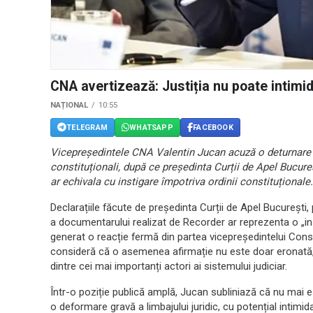
CNA avertizează: Justiția nu poate intimi
NAȚIONAL
10:55
TELEGRAM
WHATSAPP
FACEBOOK
Vicepreședintele CNA Valentin Jucan acuză o deturnare g
constituționali, după ce președinta Curții de Apel Bucureș
ar echivala cu instigare împotriva ordinii constituționale.
Declarațiile făcute de președinta Curții de Apel București
a documentarului realizat de Recorder ar reprezenta o „ins
generat o reacție fermă din partea vicepreședintelui Consil
consideră că o asemenea afirmație nu este doar eronată, c
dintre cei mai importanți actori ai sistemului judiciar.
Într-o poziție publică amplă, Jucan subliniază că nu mai 
o deformare gravă a limbajului juridic, cu potențial intimid