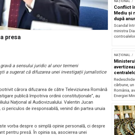
NAȚIONAL
Conflict î
Mediu şi 
după anun
Scandal într
ministra Di
da presa
controalelor
NAȚIONAL
Ministeru
ravă a sensului juridic al unor termeni
avertizea
ti a sugerat că difuzarea unei investigații jurnalistice
centralel
risc majo
Redeschider
cărbune, un 
, potrivit cărora difuzarea de către Televiziunea Română
România, av
tigare publică împotriva ordinii constituționale”, au
Energiei Mini
iului Național al Audiovizualului. Valentin Jucan
i periculos de iresponsabilă, venind din partea unuia
este vorba despre o simplă opinie personală, ci despre
ant pentru presă. În opinia sa, asocierea unei