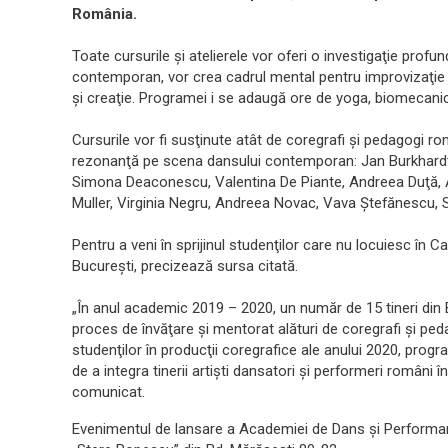
România.
Toate cursurile şi atelierele vor oferi o investigaţie prof
contemporan, vor crea cadrul mental pentru improvizaţie 
şi creaţie. Programei i se adaugă ore de yoga, biomecanică/ 
Cursurile vor fi susţinute atât de coregrafi şi pedagogi ro
rezonanţă pe scena dansului contemporan: Jan Burkhard
Simona Deaconescu, Valentina De Piante, Andreea Duţă, 
Muller, Virginia Negru, Andreea Novac, Vava Ştefănescu, 
Pentru a veni în sprijinul studenţilor care nu locuiesc în C
Bucureşti, precizează sursa citată.
„În anul academic 2019 – 2020, un număr de 15 tineri din 
proces de învăţare şi mentorat alături de coregrafi şi peda
studenţilor în producţii coregrafice ale anului 2020, prog
de a integra tinerii artişti dansatori şi performeri români în
comunicat.
Evenimentul de lansare a Academiei de Dans şi Performanc