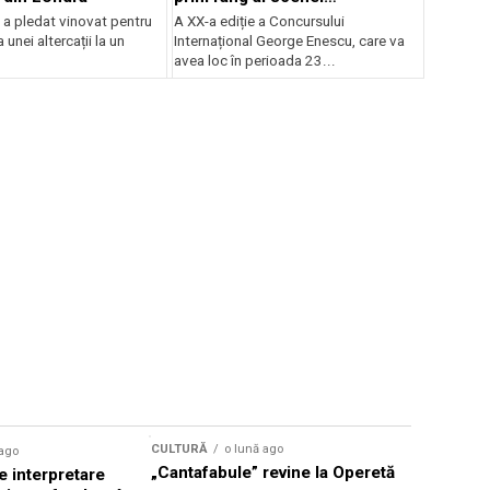
internaționale și ansambluri
 a pledat vinovat pentru
A XX-a ediție a Concursului
orchestrale românești de
 unei altercații la un
Internațional George Enescu, care va
prestigiu, în programul
avea loc în perioada 23...
Concursului Enescu 2026
CULTURĂ
o lună ago
 ago
CULTURĂ
„Cantafabule” revine la Operetă
 interpretare
Athenaeu