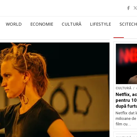
WORLD
ECONOMIE
CULTURĂ
LIFESTYLE
SCITECH
CULTURĂ
Netflix, a
pentru 10
după furtu
Nicolas 
Netflix dat 
milioane de 
film cu...