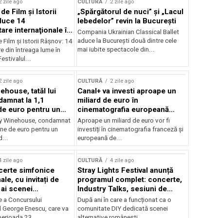
2 zile ago
CULTURĂ
2 zile ago
 de Film şi Istorii
„Spărgătorul de nuci” și „Lacul
duce 14
lebedelor” revin la București
re internaţionale în
Compania Ukrainian Classical Ballet
aduce la București două dintre cele
e Film şi Istorii Râşnov: 14
mai iubite spectacole din...
 din întreaga lume în
estivalul...
2 zile ago
CULTURĂ
2 zile ago
ehouse, tatăl lui
Canal+ va investi aproape un
amnat la 1,1
miliard de euro în
de euro pentru un
cinematografia europeană
rdut
până în 2032
my Winehouse, condamnat
Aproape un miliard de euro vor fi
ane de euro pentru un
investiți în cinematografia franceză și
d...
europeană de...
4 zile ago
CULTURĂ
4 zile ago
certe simfonice
Stray Lights Festival anunță
le, cu invitați de
programul complet: concerte,
 ai scenei
Industry Talks, sesiuni de
onale și ansambluri
audiție și noi opțiuni de
e a Concursului
După ani în care a funcționat ca o
le românești de
participare pentru public
l George Enescu, care va
comunitate DIY dedicată scenei
, în programul
perioada 23...
alternative românești,...