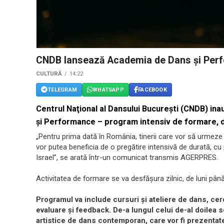
CNDB lansează Academia de Dans şi Per
CULTURĂ
14:22
TELEGRAM
WHATSAPP
FACEBOOK
Centrul Naţional al Dansului Bucureşti (CNDB) 
şi Performance – program intensiv de formare, de
„Pentru prima dată în România, tinerii care vor să urmeze
vor putea beneficia de o pregătire intensivă de durată, cu
Israel”, se arată într-un comunicat transmis AGERPRES.
Activitatea de formare se va desfăşura zilnic, de luni până
Programul va include cursuri şi ateliere de dans, cer
evaluare şi feedback. De-a lungul celui de-al doilea se
artistice de dans contemporan, care vor fi prezentate