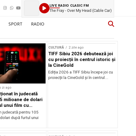
LIVE RADIO CLASIC FM
The Fray - Over My Head (Cable Car)
SPORT
RADIO
CULTURĂ
2 zile ago
TIFF Sibiu 2026 debutează joi
cu proiecții în centrul istoric și
la CineGold
Ediția 2026 a TIFF Sibiu începe joi cu
proiecții la CineGold și în centrul...
o zi ago
cționat în judecată
5 milioane de dolari
l unui film cu
Cage
în judecată pentru 105
dolari după furtul unui