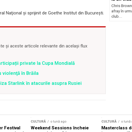
Chris Brown
afray în urma
l Naţional şi sprijinit de Goethe Institut din Bucureşti.
club...
 și aceste articole relevante din același flux
articipații private la Cupa Mondială
 violenţă în Brăila
iza Starlink în atacurile asupra Rusiei
CULTURĂ
o lună ago
CULTURĂ
o lună
 Festival
Weekend Sessions încheie
Masterclass de