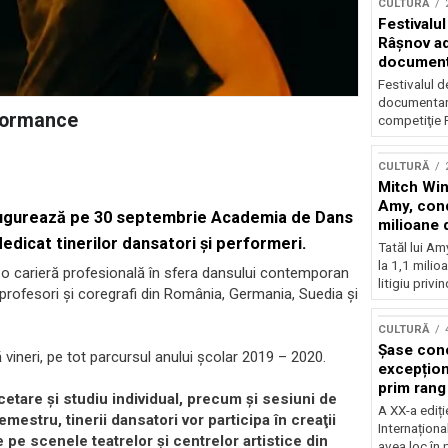
CULTURĂ
Festivalul
Râşnov a
documenta
premieră
Festivalul d
documentare
formance
competiţie F
CULTURĂ
Mitch Win
Amy, cond
inaugurează pe 30 septembrie Academia de Dans
milioane 
dicat tinerilor dansatori şi performeri.
litigiu pie
Tatăl lui A
la 1,1 milio
 o carieră profesională în sfera dansului contemporan
litigiu privin
 profesori şi coregrafi din România, Germania, Suedia şi
CULTURĂ
Șase con
 vineri, pe tot parcursul anului şcolar 2019 – 2020.
excepționa
prim rang
cetare şi studiu individual, precum şi sesiuni de
internați
A XX-a ediți
mestru, tinerii dansatori vor participa în creaţii
orchestra
Internaționa
 pe scenele teatrelor şi centrelor artistice din
prestigiu
avea loc în 