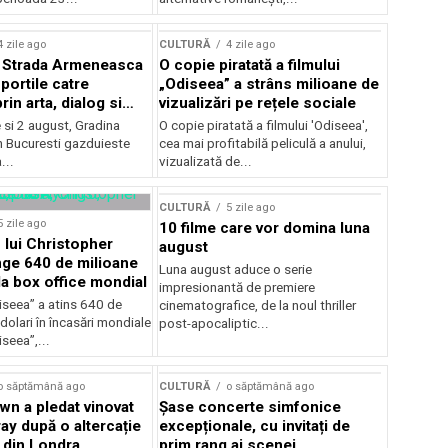
lui Enescu 2026
4 zile ago
CULTURĂ
4 zile ago
l Strada Armeneasca
O copie piratată a filmului
portile catre
„Odiseea” a strâns milioane de
in arta, dialog si
vizualizări pe rețele sociale
, intre 31 iulie si 2
ie si 2 august, Gradina
O copie piratată a filmului 'Odiseea',
a Gradina Botanica din
n Bucuresti gazduieste
cea mai profitabilă peliculă a anului,
...
vizualizată de...
CULTURĂ
5 zile ago
5 zile ago
10 filme care vor domina luna
 lui Christopher
august
nge 640 de milioane
Luna august aduce o serie
la box office mondial
impresionantă de premiere
iseea” a atins 640 de
cinematografice, de la noul thriller
dolari în încasări mondiale
post-apocaliptic...
iseea”,...
o săptămână ago
CULTURĂ
o săptămână ago
wn a pledat vinovat
Șase concerte simfonice
ay după o altercație
excepționale, cu invitați de
b din Londra
prim rang ai scenei