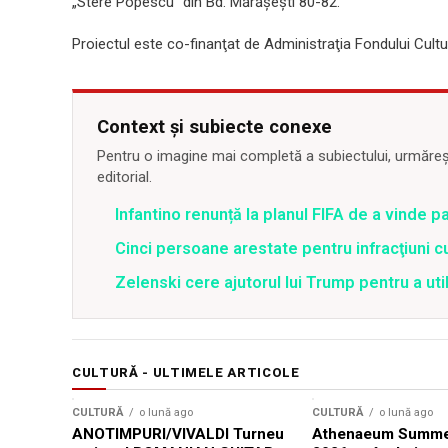
„Stere Popescu” din Bd. Mărăşeşti 80-82.
Proiectul este co-finanţat de Administraţia Fondului Cultura
Context și subiecte conexe
Pentru o imagine mai completă a subiectului, urmărește
editorial.
Infantino renunță la planul FIFA de a vinde p
Cinci persoane arestate pentru infracţiuni cu
Zelenski cere ajutorul lui Trump pentru a util
CULTURĂ - ULTIMELE ARTICOLE
CULTURĂ
o lună ago
CULTURĂ
o lună ago
ANOTIMPURI/VIVALDI Turneu
Athenaeum Summer