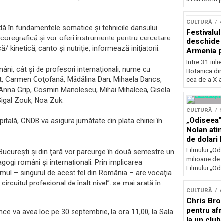
Concursu
CULTURĂ
undă în fundamentele somatice şi tehnicile dansului
Festivalu
coregrafică şi vor oferi instrumente pentru cercetare
deschide 
kinetică, canto şi nutriţie, informează iniţiatorii.
Armenia pr
patrimoniu
Intre 31 iul
mâni, cât şi de profesori internaţionali, nume cu
august, l
Botanica di
Bucuresti
t, Carmen Coţofană, Mădălina Dan, Mihaela Dancs,
cea de-a X-a
Anna Grip, Cosmin Manolescu, Mihai Mihalcea, Gisela
Sigal Zouk, Noa Zuk.
CULTURĂ
„Odiseea”
apitală, CNDB va asigura jumătate din plata chiriei în
Nolan ati
de dolari 
Filmului „Od
Bucureşti şi din ţară vor parcurge în două semestre un
milioane de 
gogi români şi internaţionali. Prin implicarea
Filmului „Od
ramul – singurul de acest fel din România – are vocaţia
 circuitul profesional de înalt nivel”, se mai arată în
CULTURĂ
Chris Bro
pentru afr
e va avea loc pe 30 septembrie, la ora 11,00, la Sala
la un clu