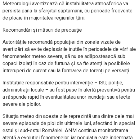
Meteorologii avertizează că instabilitatea atmosferică va
persista până la sfârșitul săptămânii, cu perioade frecvente
de ploaie în majoritatea regiunilor țării.
Recomandări și măsuri de precauție
Autoritățile recomandă populației din zonele vizate de
avertizări să evite deplasările inutile în perioadele de vârf ale
fenomenelor meteo severe, să nu se adăpostească sub
copaci izolați în caz de furtună și să fie atenți la posibilele
întreruperi de curent sau la formarea de torenți pe versanți.
Instituțiile responsabile pentru intervenție – ISU, poliție,
administrații locale – au fost puse în alertă preventivă pentru
a răspunde rapid în eventualitatea unor inundații sau efecte
severe ale ploilor.
Situația meteo din aceste zile reprezintă una dintre cele mai
severe episoade de ploi din ultimele luni, afectând în special
estul și sud-estul României. ANM continuă monitorizarea
atentă a evoluției fenomenelor, iar populația este îndemnată