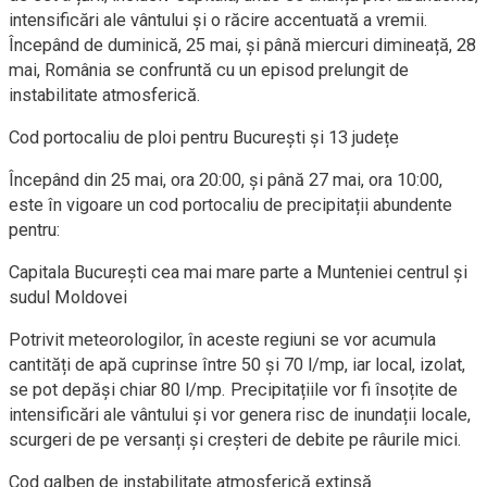
intensificări ale vântului și o răcire accentuată a vremii.
Începând de duminică, 25 mai, și până miercuri dimineață, 28
mai, România se confruntă cu un episod prelungit de
instabilitate atmosferică.
Cod portocaliu de ploi pentru București și 13 județe
Începând din 25 mai, ora 20:00, și până 27 mai, ora 10:00,
este în vigoare un cod portocaliu de precipitații abundente
pentru:
Capitala București cea mai mare parte a Munteniei centrul și
sudul Moldovei
Potrivit meteorologilor, în aceste regiuni se vor acumula
cantități de apă cuprinse între 50 și 70 l/mp, iar local, izolat,
se pot depăși chiar 80 l/mp. Precipitațiile vor fi însoțite de
intensificări ale vântului și vor genera risc de inundații locale,
scurgeri de pe versanți și creșteri de debite pe râurile mici.
Cod galben de instabilitate atmosferică extinsă