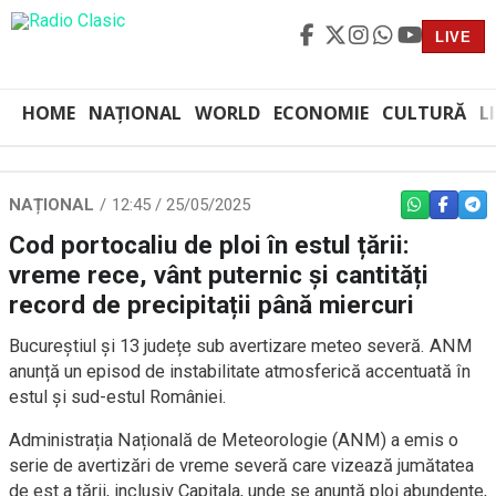
LIVE
HOME
NAȚIONAL
WORLD
ECONOMIE
CULTURĂ
L
NAȚIONAL
12:45 / 25/05/2025
WHATSAPP
FACEBO
TEL
Cod portocaliu de ploi în estul țării:
vreme rece, vânt puternic și cantități
record de precipitații până miercuri
Bucureștiul și 13 județe sub avertizare meteo severă. ANM
anunță un episod de instabilitate atmosferică accentuată în
estul și sud-estul României.
Administrația Națională de Meteorologie (ANM) a emis o
serie de avertizări de vreme severă care vizează jumătatea
de est a țării, inclusiv Capitala, unde se anunță ploi abundente,