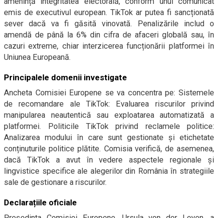
amenință integritatea electorală, conform unui comunicat
emis de executivul european. TikTok ar putea fi sancționată
sever dacă va fi găsită vinovată. Penalizările includ o
amendă de până la 6% din cifra de afaceri globală sau, în
cazuri extreme, chiar interzicerea funcționării platformei în
Uniunea Europeană.
Principalele domenii investigate
Ancheta Comisiei Europene se va concentra pe: Sistemele
de recomandare ale TikTok: Evaluarea riscurilor privind
manipularea neautentică sau exploatarea automatizată a
platformei. Politicile TikTok privind reclamele politice:
Analizarea modului în care sunt gestionate și etichetate
conținuturile politice plătite. Comisia verifică, de asemenea,
dacă TikTok a avut în vedere aspectele regionale și
lingvistice specifice ale alegerilor din România în strategiile
sale de gestionare a riscurilor.
Declarațiile oficiale
Președinta Comisiei Europene, Ursula von der Leyen, a