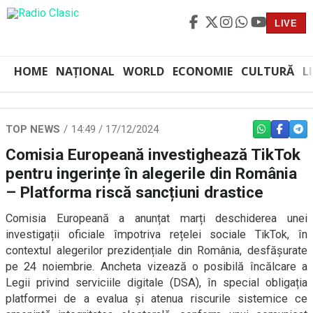
LIVE
HOME
NAȚIONAL
WORLD
ECONOMIE
CULTURĂ
L
TOP NEWS
14:49 / 17/12/2024
WHATSAPP
FACEBO
TEL
Comisia Europeană investighează TikTok
pentru ingerințe în alegerile din România
– Platforma riscă sancțiuni drastice
Comisia Europeană a anunțat marți deschiderea unei
investigații oficiale împotriva rețelei sociale TikTok, în
contextul alegerilor prezidențiale din România, desfășurate
pe 24 noiembrie. Ancheta vizează o posibilă încălcare a
Legii privind serviciile digitale (DSA), în special obligația
platformei de a evalua și atenua riscurile sistemice ce