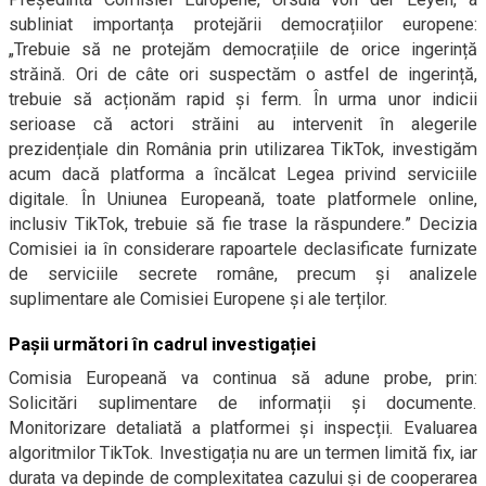
subliniat importanța protejării democrațiilor europene:
„Trebuie să ne protejăm democrațiile de orice ingerință
străină. Ori de câte ori suspectăm o astfel de ingerință,
trebuie să acționăm rapid și ferm. În urma unor indicii
serioase că actori străini au intervenit în alegerile
prezidențiale din România prin utilizarea TikTok, investigăm
acum dacă platforma a încălcat Legea privind serviciile
digitale. În Uniunea Europeană, toate platformele online,
inclusiv TikTok, trebuie să fie trase la răspundere.” Decizia
Comisiei ia în considerare rapoartele declasificate furnizate
de serviciile secrete române, precum și analizele
suplimentare ale Comisiei Europene și ale terților.
Pașii următori în cadrul investigației
Comisia Europeană va continua să adune probe, prin:
Solicitări suplimentare de informații și documente.
Monitorizare detaliată a platformei și inspecții. Evaluarea
algoritmilor TikTok. Investigația nu are un termen limită fix, iar
durata va depinde de complexitatea cazului și de cooperarea