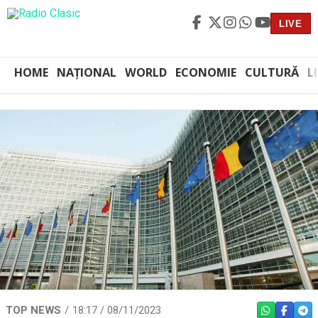
LIVE
HOME
NAȚIONAL
WORLD
ECONOMIE
CULTURĂ
L
TOP NEWS
18:17 / 08/11/2023
WHATSAPP
FACEBO
TEL