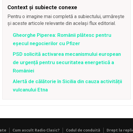
Context și subiecte conexe
Pentru o imagine mai completă a subiectului, urmărește
și aceste articole relevante din același flux editorial.
Gheorghe Piperea: Românii plătesc pentru
eșecul negocierilor cu Pfizer
PSD solicită activarea mecanismului european
de urgență pentru securitatea energetică a
României
Alertă de călătorie în Sicilia din cauza activității
vulcanului Etna
tate
Cum ascult Radio Clasic?
Codul de conduită
Drept la repli